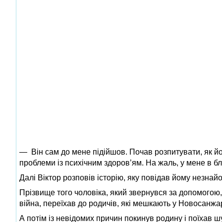
— Він сам до мене підійшов. Почав розпитувати, як йом
проблеми із психічним здоров’ям. На жаль, у мене в б
Далі Віктор розповів історію, яку повідав йому незнай
Прізвище того чоловіка, який звернувся за допомогою
війна, переїхав до родичів, які мешкають у Новосанжар
А потім із невідомих причин покинув родину і поїхав ш