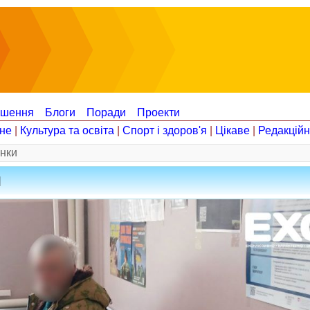
ошення
Блоги
Поради
Проекти
не
|
Культура та освіта
|
Спорт і здоров'я
|
Цікаве
|
Редакцій
енки
и