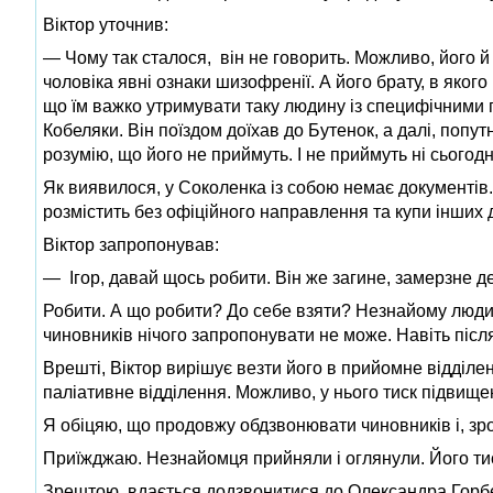
Віктор уточнив:
— Чому так сталося, він не говорить. Можливо, його й 
чоловіка явні ознаки шизофренії. А його брату, в якого
що їм важко утримувати таку людину із специфічними п
Кобеляки. Він поїздом доїхав до Бутенок, а далі, попу
розумію, що його не приймуть. І не приймуть ні сьогодні
Як виявилося, у Соколенка із собою немає документів. 
розмістить без офіційного направлення та купи інших д
Віктор запропонував:
— Ігор, давай щось робити. Він же загине, замерзне де
Робити. А що робити? До себе взяти? Незнайому людину
чиновників нічого запропонувати не може. Навіть після
Врешті, Віктор вирішує везти його в прийомне відділен
паліативне відділення. Можливо, у нього тиск підвище
Я обіцяю, що продовжу обдзвонювати чиновників і, зро
Приїжджаю. Незнайомця прийняли і оглянули. Його тис
Зрештою, вдається додзвонитися до Олександра Горбен