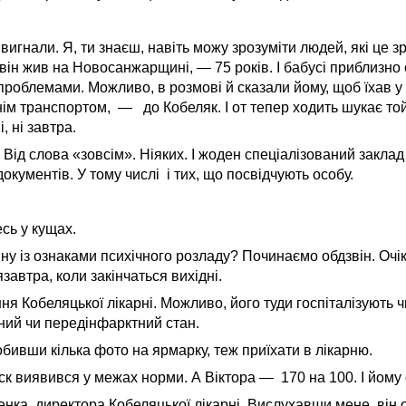
вигнали. Я, ти знаєш, навіть можу зрозуміти людей, які це з
 він жив на Новосанжарщині, — 75 років. І бабусі приблизно с
роблемами. Можливо, в розмові й сказали йому, щоб їхав у 
тнім транспортом, — до Кобеляк. І от тепер ходить шукає той
, ні завтра.
Від слова «зовсім». Ніяких. І жоден спеціалізований заклад
окументів. У тому числі і тих, що посвідчують особу.
сь у кущах.
 із ознаками психічного розладу? Починаємо обдзвін. Очіку
завтра, коли закінчаться вихідні.
ня Кобеляцької лікарні. Можливо, його туди госпіталізують ч
ний чи передінфарктний стан.
бивши кілька фото на ярмарку, теж приїхати в лікарню.
к виявився у межах норми. А Віктора — 170 на 100. І йому 
ка, директора Кобеляцької лікарні. Вислухавши мене, він о