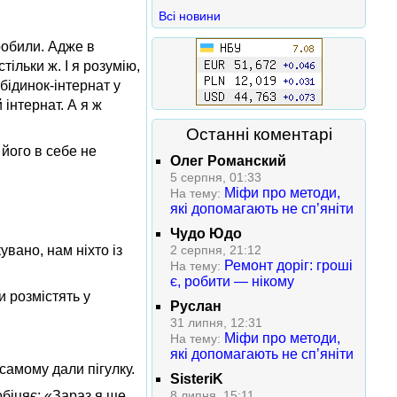
Всі новини
робили. Адже в
тільки ж. І я розумію,
бідинок-інтернат у
 інтернат. А я ж
Останні коментарі
 його в себе не
Олег Романский
5 серпня, 01:33
Міфи про методи,
На тему:
які допомагають не сп’яніти
Чудо Юдо
вано, нам ніхто із
2 серпня, 21:12
Ремонт доріг: гроші
На тему:
є, робити — нікому
и розмістять у
Руслан
31 липня, 12:31
Міфи про методи,
На тему:
які допомагають не сп’яніти
самому дали пігулку.
SisteriK
біцяє: «Зараз я ще
8 липня, 15:11