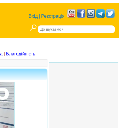
Вхід
|
Реєстрація
на
|
Благодійність