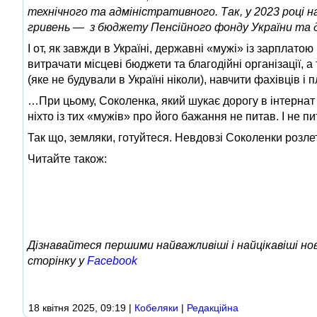
технічного та адміністративного. Так, у 2023 році на
гривень — з бюджету Пенсійного фонду України та
І от, як завжди в Україні, державні «мужі» із зарплат
витрачати місцеві бюджети та благодійні організації, 
(яке не будували в Україні ніколи), навчити фахівців і
…При цьому, Соколенка, який шукає дорогу в інтернат 
ніхто із тих «мужів» про його бажання не питав. І не п
Так що, земляки, готуйтеся. Невдовзі Соколенки розле
Читайте також:
Дізнавайтеся першими найважливіші і найцікавіші н
сторінку у
Facebook
18 квітня 2025, 09:19
|
Кобеляки
|
Редакційна