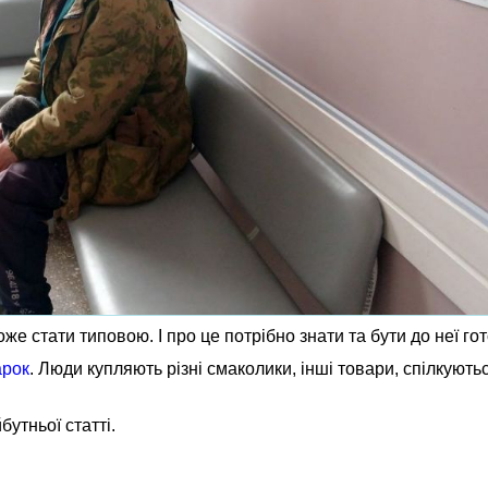
може стати типовою. І про це потрібно знати та бути до неї го
арок
. Люди купляють різні смаколики, інші товари, спілкують
бутньої статті.