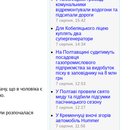
комунальники
відремонтували водогони та
підсипали дороги
7 серпня, 15:42
Для Кобеляцького ліцею
куплять два
супергенератори
7 серпня, 14:34
На Полтавщині судитимуть
посадовця
газопромислового
підприємства за видобуток
піску в заповіднику на 8 млн
грн
7 серпня, 12:53
чу, що в чоловіка є
У Полтаві провели свято
но.
меду та підбили підсумки
пасічницького сезону
7 серпня, 12:27
оли розпочалася
У Кременчуці вночі згорів
автомобіль Hummer
7 серпня, 11:56