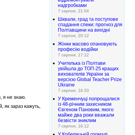
надгробками
7 серпня, 21:04
Шквали, град та поступове
спадання спеки: прогноз для
Полтавщини на вихідні
7 серпня, 20:12
Жінки масово опановують
професію водійки
7 серпня, 17:12
Учителька із Полтави
увійшла до ТОП-25 кращих
вихователів України за
версією Global Teacher Prize
Ukraine
7 серпня, 16:33
, я не знаю.
У Кременчуці попрощалися
із 48-річним захисником
, як зараз кажуть,
Євгеном Пановим, якого
майже два роки вважали
безвісти зниклим
7 серпня, 16:12
У Кобеляцькій громаді