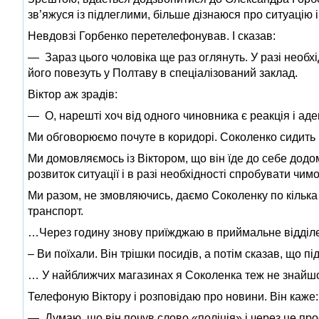
зв’яжуся із підлеглими, більше дізнаюся про ситуацію
Невдовзі Горбенко перетелефонував. І сказав:
— Зараз цього чоловіка ще раз оглянуть. У разі необхі
його повезуть у Полтаву в спеціалізований заклад.
Віктор аж зрадів:
— О, нарешті хоч від одного чиновника є реакція і адек
Ми обговорюємо почуте в коридорі. Соколенко сидить п
Ми домовляємось із Віктором, що він їде до себе додом
розвиток ситуації і в разі необхідності спробувати чим
Ми разом, не змовляючись, даємо Соколенку по кілька 
транспорт.
…Через годину знову приїжджаю в приймальне відділе
– Ви поїхали. Він трішки посидів, а потім сказав, що п
… У найближчих магазинах я Соколенка теж не знайш
Телефоную Віктору і розповідаю про новини. Він каже:
— Думаю, що він почув слово «поліція» і через це прос