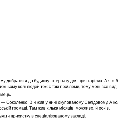
у добратися до будинку-інтернату для пристарілих. А я ж ба
лижньому колі людей теж є такі проблеми, тому мені все вид
омець.
, — Соколенко. Він жив у нині окупованому Селідовому. А к
ській громаді. Там жив кілька місяців, можливо, й років.
укати прихистку в спеціалізованому закладі.