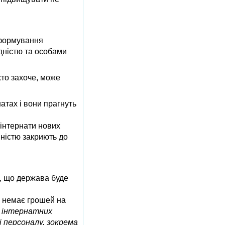
еформування
ідністю та особами
хто захоче, може
атах і вони прагнуть
-інтернати нових
вністю закриють до
ь, що держава буде
и немає грошей на
я інтернатних
і персоналу, зокрема