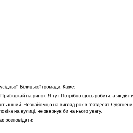
усідньої Білицької громади. Каже:
риїжджай на ринок. Я тут. Потрібно щось робити, а як діяти
їть інший. Незнайомцю на вигляд років п’ятдесят. Одягнений
овіка на вулиці, не звернув би на нього увагу.
ає розповідати: