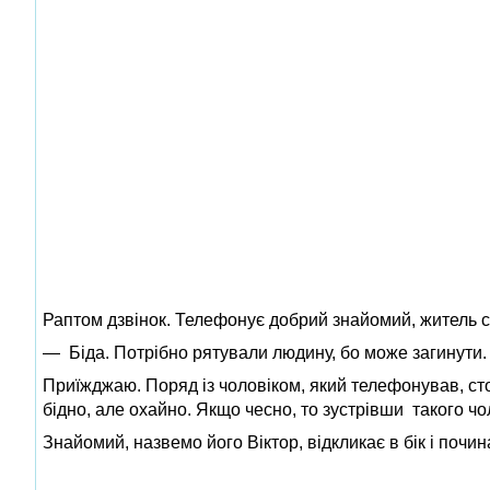
Раптом дзвінок. Телефонує добрий знайомий, житель с
— Біда. Потрібно рятували людину, бо може загинути. П
Приїжджаю. Поряд із чоловіком, який телефонував, сто
бідно, але охайно. Якщо чесно, то зустрівши такого чол
Знайомий, назвемо його Віктор, відкликає в бік і почин