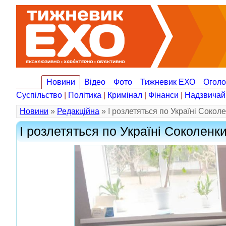
Новини
Відео
Фото
Тижневик ЕХО
Огол
Суспільство
|
Політика
|
Кримінал
|
Фінанси
|
Надзвичай
Новини
»
Редакційна
» І розлетяться по Україні Сокол
І розлетяться по Україні Соколенк