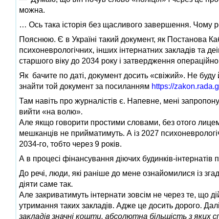
можна.
… Ось така історія без щасливого завершення. Чому р
Пояснюю. Є в Україні такий документ, як Постанова К
психоневрологічних, інших інтернатних закладів та деі
старшого віку до 2034 року і затвердження операційного
Як бачите по даті, документ досить «свіжий». Не буду 
знайти той документ за посиланням
https://zakon.rad
Там навіть про журналістів є. Напевне, мені запропону
вийти «на волю».
Але якщо говорити простими словами, без отого лицем
мешканців не прийматимуть. А із 2027 психоневрологічн
2034-го, тобто через 9 років.
А в процесі фінансування діючих будинків-інтернатів
До речі, люди, які раніше до мене ознайомилися із зга
діяти саме так.
Але закриватимуть інтернати зовсім не через те, що д
утримання таких закладів. Адже це досить дорого. Дал
закладів значні кошти, абсолютна більшість з яких 