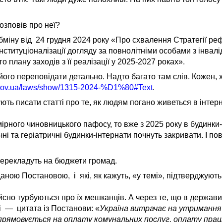
озповів про неї?
абміну від 24 грудня 2024 року «Про схвалення Стратегії р
нституціоналізації догляду за повнолітніми особами з інвал
 плану заходів з її реалізації у 2025-2027 роках».
його переповідати детально. Надто багато там слів. Кожен, 
a.gov.ua/laws/show/1315-2024-%D1%80#Text
.
ють писати статті про те, як людям погано живеться в інтерн
ірного чиновницького пафосу, то вже з 2025 року в будинки
і та геріатричні будинки-інтернати почнуть закривати. І по
 перекладуть на бюджети громад.
даною Постановою, і які, як кажуть, «у темі», підтверджуют
ійсно турбуються про їх мешканців. А через те, що в держав
і — цитата із Постанови: «
Україна витрачає на утриманн
спрямовується на оплату комунальних послуг, оплату прац