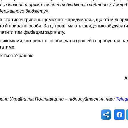
 зазначені напрями з місцевих бюджетів виділено 7,7 млрд.
 державного бюджету
».
ою в сто тисяч гривень щомісяця «придумали», що оті мільярд
а то й приватні особи. За ці гроші мають швиденько збудуват
 платити тим фахівцям зарплату.
і якому ми, як приватні особи, дали грошей і спробували на
итатиме.
тяться Україною.
А
овини України та Полтавщини – підписуйтеся на наш
Teleg