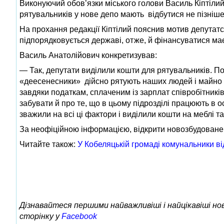
Виконуючий обов’язки міського голови Василь Кіптілий
рятувальників у нове депо мають відбутися не пізніше 
На прохання редакції Кіптілий пояснив мотив депутат
підпорядковується державі, отже, й фінансуватися ма
Василь Анатолійович конкретизував:
— Так, депутати виділили кошти для рятувальників. По
«деесенесники» дійсно рятують наших людей і майно 
завдяки податкам, сплаченим із зарплат співробітникі
забувати й про те, що в цьому підрозділі працюють в о
зважили на всі ці фактори і виділили кошти на меблі т
За неофіційною інформацією, відкрити новозбудоване
Читайте також:
У Кобеляцькій громаді комунальники в
Дізнавайтеся першими найважливіші і найцікавіші н
сторінку у
Facebook