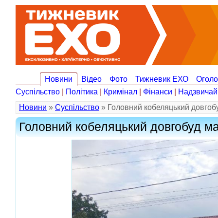
Новини
Відео
Фото
Тижневик ЕХО
Огол
Суспільство
|
Політика
|
Кримінал
|
Фінанси
|
Надзвичай
Новини
»
Суспільство
» Головний кобеляцький довгоб
Головний кобеляцький довгобуд м