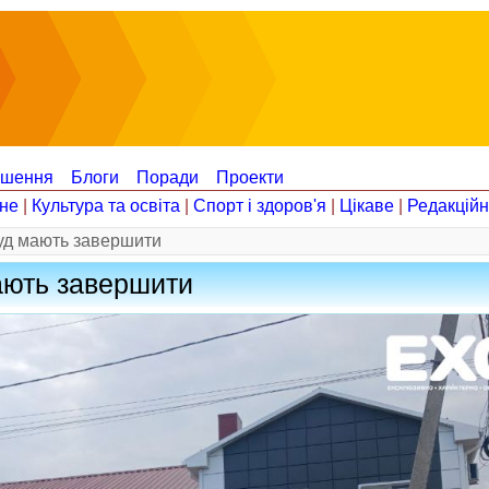
ошення
Блоги
Поради
Проекти
не
|
Культура та освіта
|
Спорт і здоров'я
|
Цікаве
|
Редакцій
уд мають завершити
ають завершити