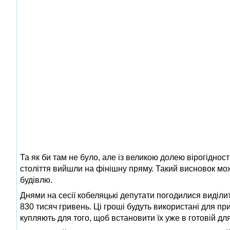
Та як би там не було, але із великою долею вірогідно
століття вийшли на фінішну пряму. Такий висновок мо
будівлю.
Днями на сесії кобеляцькі депутати погодилися виділ
830 тисяч гривень. Ці гроші будуть використані для п
купляють для того, щоб встановити їх уже в готовій для