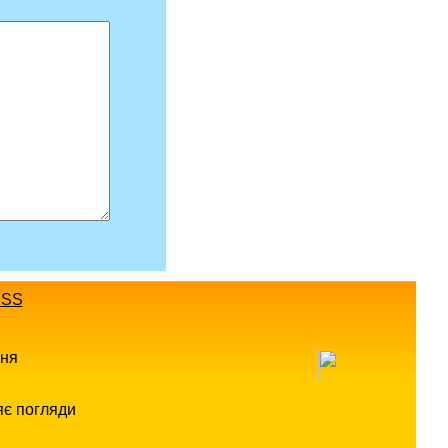
SS
ння
яє погляди