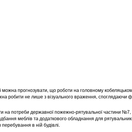
сті можна прогнозувати, що роботи на головному кобеляцьком
жна робити не лише з візуального враження, споглядаючи ф
ити на потреби державної пожежно-рятувальної частини №7, 
ридбання меблів та додаткового обладнання для рятувальникі
 перебування в ній будівлі.