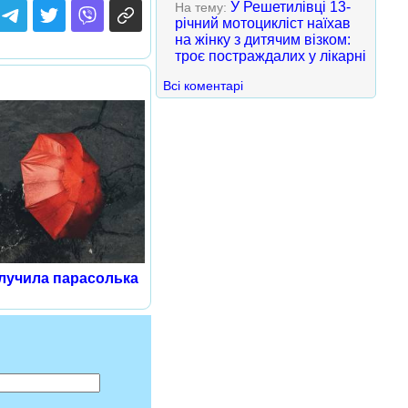
У Решетилівці 13-
На тему:
річний мотоцикліст наїхав
на жінку з дитячим візком:
троє постраждалих у лікарні
Всі коментарі
лучила парасолька