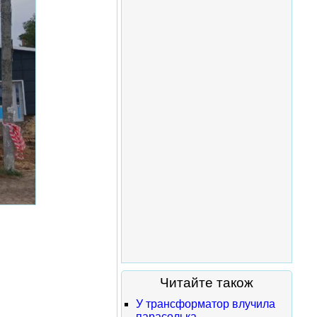
Читайте також
У трансформатор влучила
парасолька