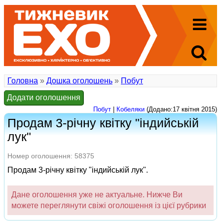
Головна
»
Дошка оголошень
»
Побут
Додати оголошення
Побут
|
Кобеляки
(Додано:17 квітня 2015)
Продам 3-річну квітку "індийській
лук"
Номер оголошення: 58375
Продам 3-річну квітку "індийській лук".
Дане оголошення уже не актуальне. Нижче Ви
можете переглянути свіжі оголошення із цієї рубрики