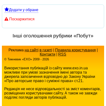
Додати у обране
Поскаржитися
Інші оголошення рубрики «Побут»
Реклама
на сайті
в газеті
|
Правила користування
|
Контакти
|
RSS
© Тижневик «EХO» 2009 - 2026
Використання публікацій із сайту www.exo.in.ua
можливе при умові зазначення імені автора та
джерела запозичення відповідно до Закону України
«Про авторське право і суміжні права» ст.21.
Редакція не несе відповідальності за зміст коментарів,
розміщених користувачами сайту. А також не завжди
поділяє погляди авторів публікацій.