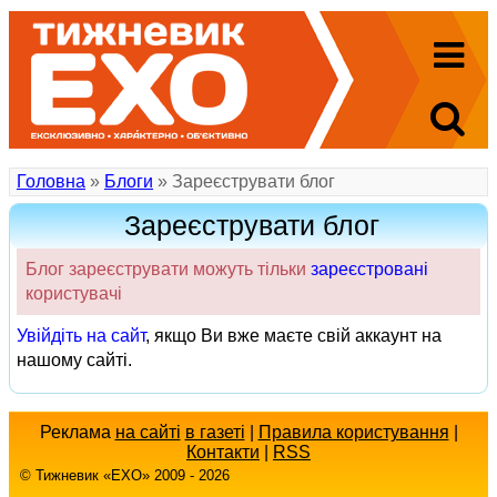
Головна
»
Блоги
» Зареєструвати блог
Зареєструвати блог
Блог зареєструвати можуть тільки
зареєстровані
користувачі
Увійдіть на сайт
, якщо Ви вже маєте свій аккаунт на
нашому сайті.
Реклама
на сайті
в газеті
|
Правила користування
|
Контакти
|
RSS
© Тижневик «EХO» 2009 - 2026