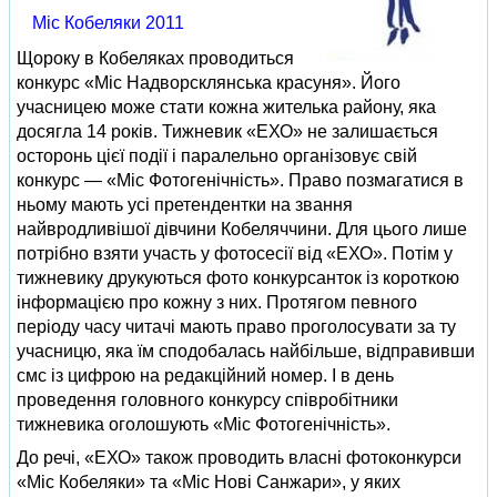
Міс Кобеляки 2011
Щороку в Кобеляках проводиться
конкурс «Міс Надворсклянська красуня». Його
учасницею може стати кожна жителька району, яка
досягла 14 років. Тижневик «ЕХО» не залишається
осторонь цієї події і паралельно організовує свій
конкурс — «Міс Фотогенічність». Право позмагатися в
ньому мають усі претендентки на звання
найвродливішої дівчини Кобеляччини. Для цього лише
потрібно взяти участь у фотосесії від «ЕХО». Потім у
тижневику друкуються фото конкурсанток із короткою
інформацією про кожну з них. Протягом певного
періоду часу читачі мають право проголосувати за ту
учасницю, яка їм сподобалась найбільше, відправивши
смс із цифрою на редакційний номер. І в день
проведення головного конкурсу співробітники
тижневика оголошують «Міс Фотогенічність».
До речі, «ЕХО» також проводить власні фотоконкурси
«Міс Кобеляки» та «Міс Нові Санжари», у яких