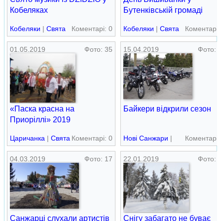
Кобеляках
Бутенківській громаді
Кобеляки
|
Свята
Коментарі: 0
Кобеляки
|
Свята
Коментарі:
01.05.2019
Фото: 35
15.04.2019
Фото: 
«Паска красна на
Байкери відкрили сезон
Приоріллі» 2019
Царичанка
|
Свята
Коментарі: 0
Нові Cанжари
|
Коментарі:
Свята
04.03.2019
Фото: 17
22.01.2019
Фото: 
Санжарці слухали артистів
Снігу забагато не буває