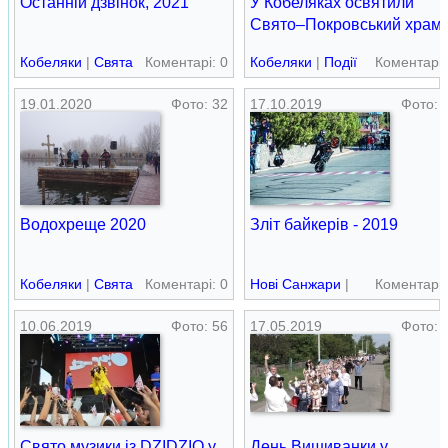
Останній дзвінок, 2021
У Кобеляках освятили
Свято–Покровський храм
Кобеляки
|
Свята
Коментарі: 0
Кобеляки
|
Події
Коментарі:
19.01.2020
Фото: 32
17.10.2019
Фото: 
Водохреще 2020
Зліт байкерів - 2019
Кобеляки
|
Свята
Коментарі: 0
Нові Cанжари
|
Коментарі:
Свята
10.06.2019
Фото: 56
17.05.2019
Фото: 
Свято музики із DZIDZIO у
День Вишиванки у