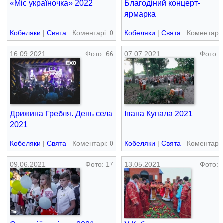
«Міс україночка» 2022
Благодіний концерт-
ярмарка
Кобеляки
|
Свята
Коментарі: 0
Кобеляки
|
Свята
Коментарі:
16.09.2021
Фото: 66
07.07.2021
Фото: 
Дрижина Гребля. День села
Івана Купала 2021
2021
Кобеляки
|
Свята
Коментарі: 0
Кобеляки
|
Свята
Коментарі:
09.06.2021
Фото: 17
13.05.2021
Фото: 