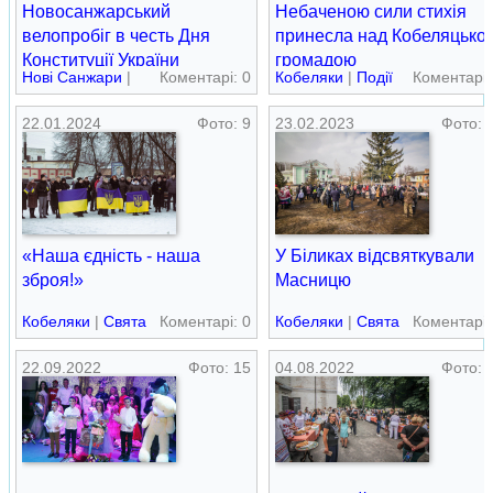
Новосанжарський
Небаченою сили стихія
велопробіг в честь Дня
принесла над Кобеляцько
Конституції України
громадою
Нові Cанжари
|
Коментарі: 0
Кобеляки
|
Події
Коментарі:
Свята
22.01.2024
Фото: 9
23.02.2023
Фото: 
«Наша єдність - наша
У Біликах відсвяткували
зброя!»
Масницю
Кобеляки
|
Свята
Коментарі: 0
Кобеляки
|
Свята
Коментарі:
22.09.2022
Фото: 15
04.08.2022
Фото: 