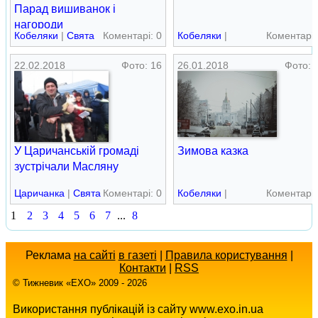
Парад вишиванок і
нагороди
Кобеляки
|
Свята
Коментарі: 0
Кобеляки
|
Коментарі:
військовослужбовцям
Творчість
22.02.2018
Фото: 16
26.01.2018
Фото: 
У Царичанській громаді
Зимова казка
зустрічали Масляну
Царичанка
|
Свята
Коментарі: 0
Кобеляки
|
Коментарі:
Краєвиди
1
2
3
4
5
6
7
...
8
Реклама
на сайті
в газеті
|
Правила користування
|
Контакти
|
RSS
© Тижневик «EХO» 2009 - 2026
Використання публікацій із сайту www.exo.in.ua