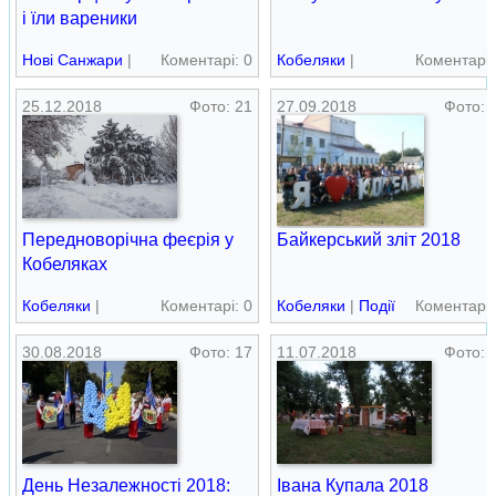
і їли вареники
Нові Cанжари
|
Коментарі: 0
Кобеляки
|
Коментарі:
Свята
Краєвиди
25.12.2018
Фото: 21
27.09.2018
Фото: 
Передноворічна феєрія у
Байкерський зліт 2018
Кобеляках
Кобеляки
|
Коментарі: 0
Кобеляки
|
Події
Коментарі:
Краєвиди
30.08.2018
Фото: 17
11.07.2018
Фото: 
День Незалежності 2018:
Івана Купала 2018