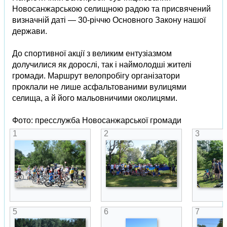
Новосанжарською селищною радою та присвячений
визначній даті — 30-річчю Основного Закону нашої
держави.
До спортивної акції з великим ентузіазмом
долучилися як дорослі, так і наймолодші жителі
громади. Маршрут велопробігу організатори
проклали не лише асфальтованими вулицями
селища, а й його мальовничими околицями.
Фото: пресслужба Новосанжарської громади
1
2
3
5
6
7