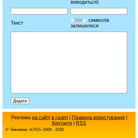
виводиться)
символів
Текст
залишилося
Реклама
на сайті
в газеті
|
Правила користування
|
Контакти
|
RSS
© Тижневик «EХO» 2009 - 2026