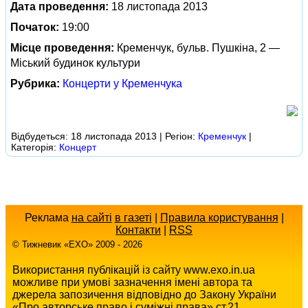
Дата проведення:
18 листопада 2013
Початок:
19:00
Місце проведення:
Кременчук, бульв. Пушкіна, 2 —
Міський будинок культури
Рубрика:
Концерти у Кременчука
Відбудеться: 18 листопада 2013 | Регіон:
Кременчук
|
Категорія:
Концерт
Реклама
на сайті
в газеті
|
Правила користування
|
Контакти
|
RSS
© Тижневик «EХO» 2009 - 2026
Використання публікацій із сайту www.exo.in.ua
можливе при умові зазначення імені автора та
джерела запозичення відповідно до Закону України
«Про авторське право і суміжні права» ст.21.