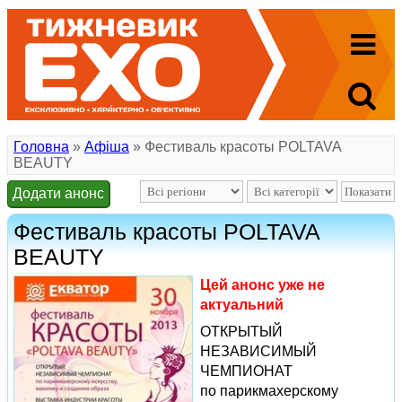
Головна
»
Афіша
» Фестиваль красоты POLTAVA
BEAUTY
Додати анонс
Фестиваль красоты POLTAVA
BEAUTY
Цей анонс уже не
актуальний
ОТКРЫТЫЙ
НЕЗАВИСИМЫЙ
ЧЕМПИОНАТ
по парикмахерскому