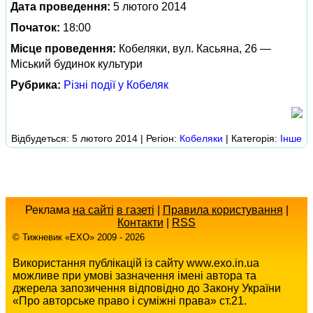
Дата проведення:
5 лютого 2014
Початок:
18:00
Місце проведення:
Кобеляки, вул. Касьяна, 26 —
Міський будинок культури
Рубрика:
Різні події у Кобеляк
Відбудеться: 5 лютого 2014 | Регіон:
Кобеляки
| Категорія:
Інше
Реклама
на сайті
в газеті
|
Правила користування
|
Контакти
|
RSS
© Тижневик «EХO» 2009 - 2026
Використання публікацій із сайту www.exo.in.ua
можливе при умові зазначення імені автора та
джерела запозичення відповідно до Закону України
«Про авторське право і суміжні права» ст.21.