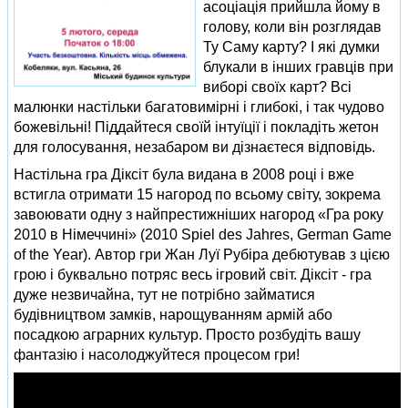
асоціація прийшла йому в
голову, коли він розглядав
Ту Саму карту? І які думки
блукали в інших гравців при
виборі своїх карт? Всі
малюнки настільки багатовимірні і глибокі, і так чудово
божевільні! Піддайтеся своїй інтуїції і покладіть жетон
для голосування, незабаром ви дізнаєтеся відповідь.
Настільна гра Діксіт була видана в 2008 році і вже
встигла отримати 15 нагород по всьому світу, зокрема
завоювати одну з найпрестижніших нагород «Гра року
2010 в Німеччині» (2010 Spiel des Jahres, German Game
of the Year). Автор гри Жан Луї Рубіра дебютував з цією
грою і буквально потряс весь ігровий світ. Діксіт - гра
дуже незвичайна, тут не потрібно займатися
будівництвом замків, нарощуванням армій або
посадкою аграрних культур. Просто розбудіть вашу
фантазію і насолоджуйтеся процесом гри!