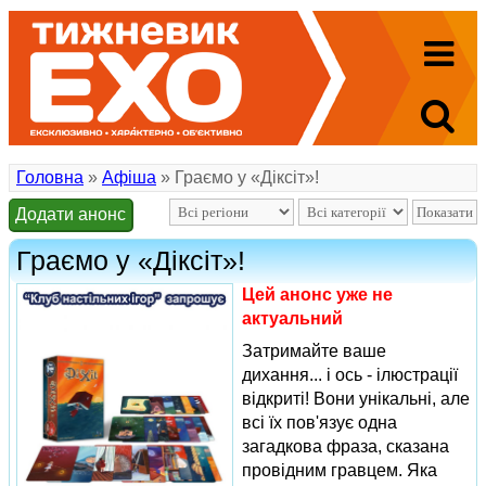
Головна
»
Афіша
» Граємо у «Діксіт»!
Додати анонс
Граємо у «Діксіт»!
Цей анонс уже не
актуальний
Затримайте ваше
дихання... і ось - ілюстрації
відкриті! Вони унікальні, але
всі їх пов'язує одна
загадкова фраза, сказана
провідним гравцем. Яка