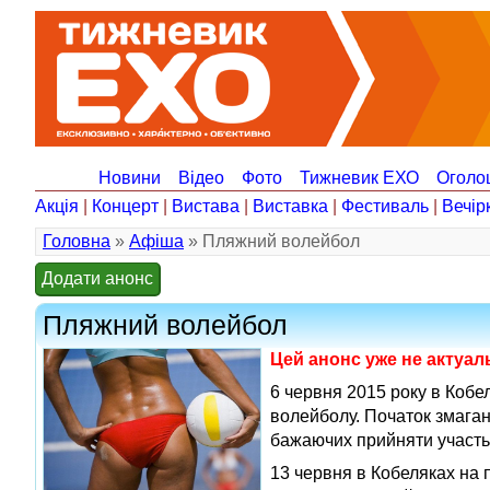
Новини
Відео
Фото
Тижневик ЕХО
Оголо
Акція
|
Концерт
|
Вистава
|
Виставка
|
Фестиваль
|
Вечір
Головна
»
Афіша
» Пляжний волейбол
Додати анонс
Пляжний волейбол
Цей анонс уже не актуа
6 червня 2015 року в Кобе
волейболу. Початок змаган
бажаючих прийняти участь 
13 червня в Кобеляках на 