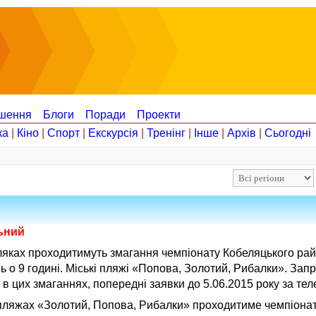
шення
Блоги
Поради
Проекти
ка
|
Кіно
|
Спорт
|
Екскурсія
|
Тренінг
|
Інше
|
Архів
|
Сьогодні
льний
ляках проходитимуть змагання чемпіонату Кобеляцького рай
ь о 9 годині. Міські пляжі «Попова, Золотий, Рибалки». Зап
в цих змаганнях, попередні заявки до 5.06.2015 року за т
пляжах «Золотий, Попова, Рибалки» проходитиме чемпіонат