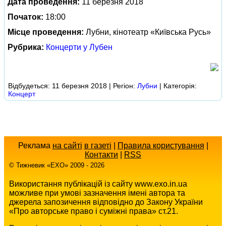
Дата проведення:
11 березня 2018
Початок:
18:00
Місце проведення:
Лубни, кінотеатр «Київська Русь»
Рубрика:
Концерти у Лубен
Відбудеться: 11 березня 2018 | Регіон:
Лубни
| Категорія:
Концерт
Реклама
на сайті
в газеті
|
Правила користування
|
Контакти
|
RSS
© Тижневик «EХO» 2009 - 2026
Використання публікацій із сайту www.exo.in.ua
можливе при умові зазначення імені автора та
джерела запозичення відповідно до Закону України
«Про авторське право і суміжні права» ст.21.