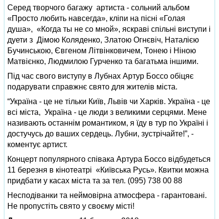
Серед творчого багажу артиста - сольний альбом
«Просто любить навсегда», кліпи на пісні «Голая
душа», «Когда ты не со мной», яскраві спільні виступи і
дуети з Дімою Коляденко, Златою Огнєвіч, Наталією
Бучинською, Євгеном Літвінковичем, Тонею і Ніною
Матвієнко, Людмилою Гурченко та багатьма іншими.
Під час свого виступу в Лубнах Артур Боссо обіцяє
подарувати справжнє свято для жителів міста.
“Україна - це не тільки Київ, Львів чи Харків. Україна - це
всі міста, Україна - це люди з великими серцями. Мене
називають останнім романтиком, я їду в тур по Україні і
достучусь до ваших сердець. Лубни, зустрічайте!”, -
коментує артист.
Концерт популярного співака Артура Боссо відбудеться
11 березня в кінотеатрі «Київська Русь». Квитки можна
придбати у касах міста та за тел. (095) 738 00 88
Несподіванки та неймовірна атмосфера - гарантовані.
Не пропустіть свято у своєму місті!