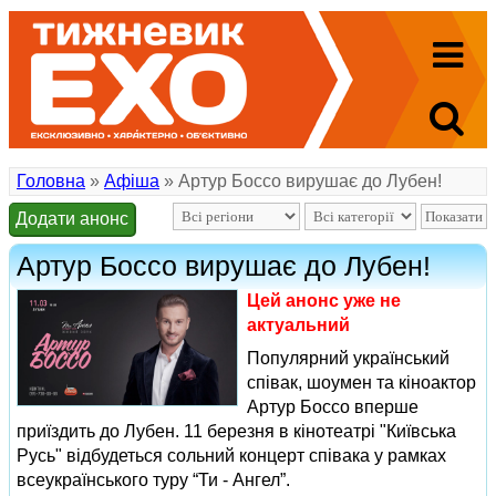
Головна
»
Афіша
» Артур Боссо вирушає до Лубен!
Додати анонс
Артур Боссо вирушає до Лубен!
Цей анонс уже не
актуальний
Популярний український
співак, шоумен та кіноактор
Артур Боссо вперше
приїздить до Лубен. 11 березня в кінотеатрі "Київська
Русь" відбудеться сольний концерт співака у рамках
всеукраїнського туру “Ти - Ангел”.