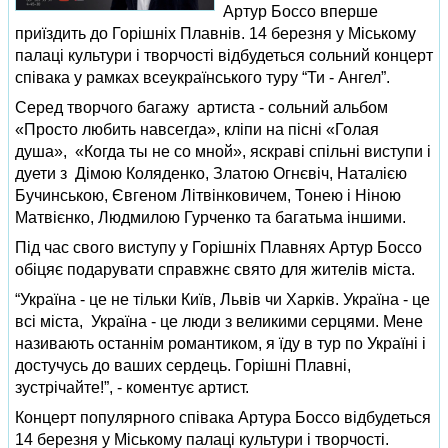
Артур Боссо вперше
приїздить до Горішніх Плавнів. 14 березня у Міському
палаці культури і творчості відбудеться сольний концерт
співака у рамках всеукраїнського туру “Ти - Ангел”.
Серед творчого багажу артиста - сольний альбом
«Просто любить навсегда», кліпи на пісні «Голая
душа», «Когда ты не со мной», яскраві спільні виступи і
дуети з Дімою Коляденко, Златою Огнєвіч, Наталією
Бучинською, Євгеном Літвінковичем, Тонею і Ніною
Матвієнко, Людмилою Гурченко та багатьма іншими.
Під час свого виступу у Горішніх Плавнях Артур Боссо
обіцяє подарувати справжнє свято для жителів міста.
“Україна - це не тільки Київ, Львів чи Харків. Україна - це
всі міста, Україна - це люди з великими серцями. Мене
називають останнім романтиком, я їду в тур по Україні і
достучусь до ваших сердець. Горішні Плавні,
зустрічайте!”, - коментує артист.
Концерт популярного співака Артура Боссо відбудеться
14 березня у Міському палаці культури і творчості.