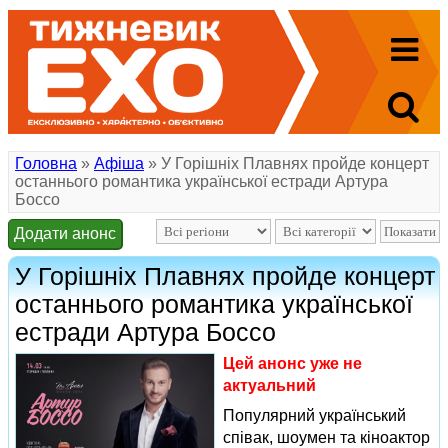
Головна
»
Афіша
» У Горішніх Плавнях пройде концерт
останнього романтика української естради Артура
Боссо
Додати анонс
У Горішніх Плавнях пройде концерт
останнього романтика української
естради Артура Боссо
Цей анонс уже не
актуальний
Популярний український
співак, шоумен та кіноактор