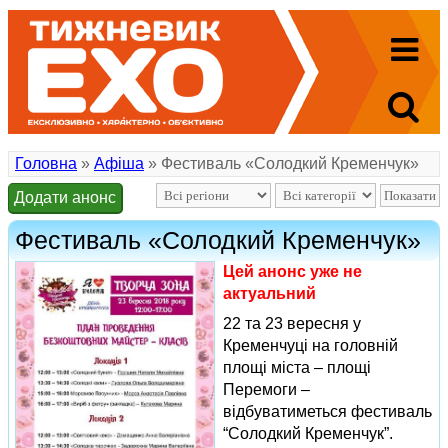
Головна
»
Афіша
» Фестиваль «Солодкий Кременчук»
Додати анонс
Фестиваль «Солодкий Кременчук»
Цей анонс уже не
актуальний
22 та 23 вересня у
Кременчуці на головній
площі міста – площі
Перемоги –
відбуватиметься фестиваль
“Солодкий Кременчук”.