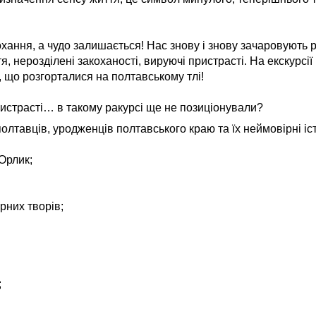
охання, а чудо залишається! Нас знову і знову зачаровують 
я, нерозділені закоханості, вируючі пристрасті. На екскурсії 
я, що розгорталися на полтавському тлі!
ристрасті… в такому ракурсі ще не позиціонували?
олтавців, уродженців полтавського краю та їх неймовірні іст
Орлик;
урних творів;
;