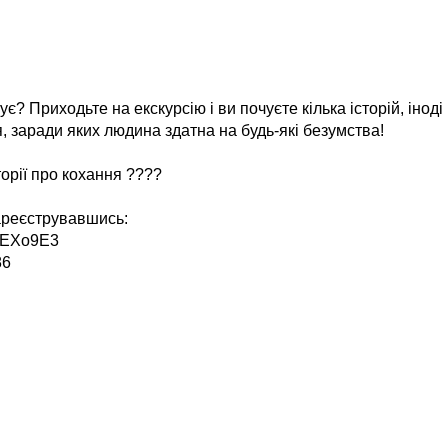
? Приходьте на екскурсію і ви почуєте кілька історій, іноді
, заради яких людина здатна на будь-які безумства!
торії про кохання ????
ареєструвавшись:
kQEXo9E3
86