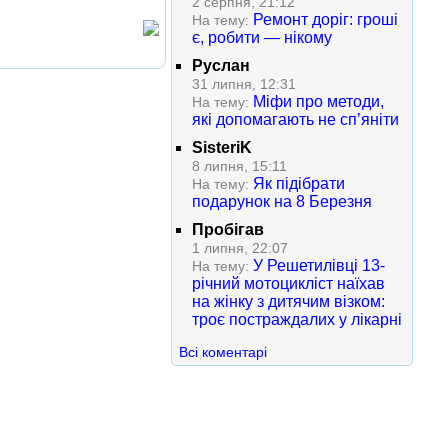
2 серпня, 21:12
Ремонт доріг: гроші
На тему:
є, робити — нікому
Руслан
31 липня, 12:31
Міфи про методи,
На тему:
які допомагають не сп’яніти
SisteriK
8 липня, 15:11
Як підібрати
На тему:
подарунок на 8 Березня
Пробігав
1 липня, 22:07
У Решетилівці 13-
На тему:
річний мотоцикліст наїхав
на жінку з дитячим візком:
троє постраждалих у лікарні
Всі коментарі