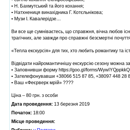
• Н. Бахмутський та його кохання;
• Натхнениця винахідника Г. Котєльнікова;
• Музи І. Кавалерідзе…
Ви все ще сумніваєтесь, що справжня, вічна любов існує
трагічних, але завжди про справжні безсмертні почуття
«Тепла екскурсія» для тих, хто любить романтику та іс
Відвідати найромантичнішу екскурсію сезону можна з
• Заповнивши форму https://goo.gl/forms/WywlYQppk
• Зателефонувавши +38066 515 87 85, +38097 448 28 
• Ваш «Феєрверк мрій» ????
Ціна – 80 грн. з особи
Дата проведення:
13 березня 2019
Початок:
18:00
Місце проведення: