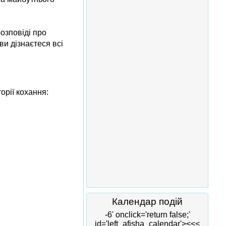
розповіді про
ви дізнаєтеся всі
орії кохання:
Календар подій
-6' onclick='return false;'
id='left_afisha_calendar'><<<