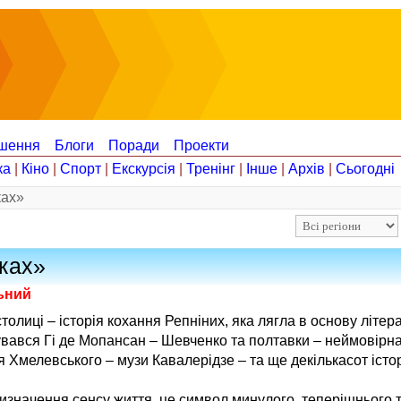
шення
Блоги
Поради
Проекти
ка
|
Кіно
|
Спорт
|
Екскурсія
|
Тренінг
|
Інше
|
Архів
|
Сьогодні
ках»
чках»
льний
столиці – історія кохання Репніних, яка лягла в основу літер
увався Гі де Мопансан – Шевченко та полтавки – неймовірна
я Хмелевського – музи Кавалерідзе – та ще декількасот істо
изначення сенсу життя, це символ минулого, теперішнього 