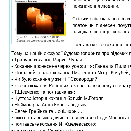
призначення людини.
Скільки слів сказано про к
платонічні піднесені почутт
найцікавіші історії коханн
Полтава місто кохання і п
Тому на нашій екскурсії будемо говорити про відомих п
• Трагічне кохання Марусі Чурай;
• Кохання пронесене через усе життя: Ганна та Пилип 
• Яскравий спалах кохання І.Мазепи та Мотрі Кочубей;
• Чи було кохання у житті Г.Сковороди?
• Історія кохання Репніних, яка лягла в основу літерат
• Т.Шевченко та полтавчанки;
• Чуттєва історія кохання батьків М.Гоголя;
• Неймовірна Анна Керн та її дочка;
• Євген Гребінка та…очі..чорні…;
• якій полтавській дівчині освідчувався Гі де Мопансан
• полтавське кохання Й. Хмелевського;
• світло кохання Скліфософських;