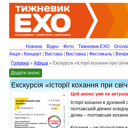
Новини
Відео
Фото
Тижневик ЕХО
Оголо
Акція
|
Концерт
|
Вистава
|
Виставка
|
Фестиваль
|
Вечір
Головна
»
Афіша
» Екскурсія «Історії кохання при свіч
Додати анонс
Екскурсія «Історії кохання при сві
Цей анонс уже не актуа
Історії кохання в духовній 
полтавській дівчині освідч
дочка – полтавське коханн
Кохання – це позачасове в