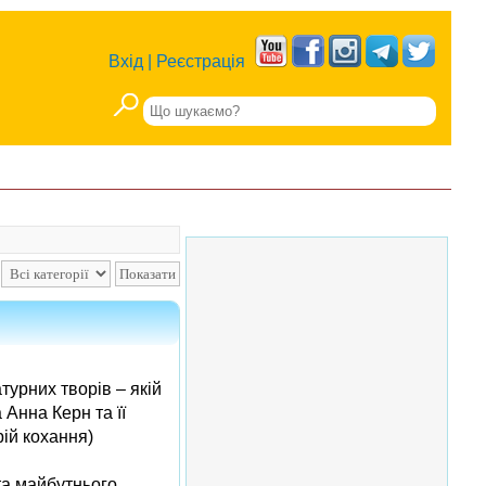
Вхід
|
Реєстрація
атурних творів – якій
 Анна Керн та її
рій кохання)
та майбутнього