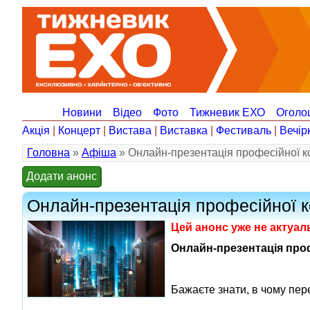
Новини
Відео
Фото
Тижневик ЕХО
Оголо
Акція
|
Концерт
|
Вистава
|
Виставка
|
Фестиваль
|
Вечір
Головна
»
Афіша
» Онлайн-презентація професійної 
Додати анонс
Онлайн-презентація професійної 
Цей анонс уже не актуа
Онлайн-презентація проф
Бажаєте знати, в чому пер