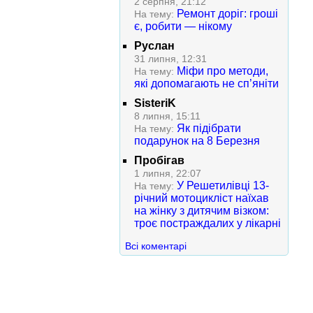
2 серпня, 21:12
Ремонт доріг: гроші
На тему:
є, робити — нікому
Руслан
31 липня, 12:31
Міфи про методи,
На тему:
які допомагають не сп’яніти
SisteriK
8 липня, 15:11
Як підібрати
На тему:
подарунок на 8 Березня
Пробігав
1 липня, 22:07
У Решетилівці 13-
На тему:
річний мотоцикліст наїхав
на жінку з дитячим візком:
троє постраждалих у лікарні
Всі коментарі