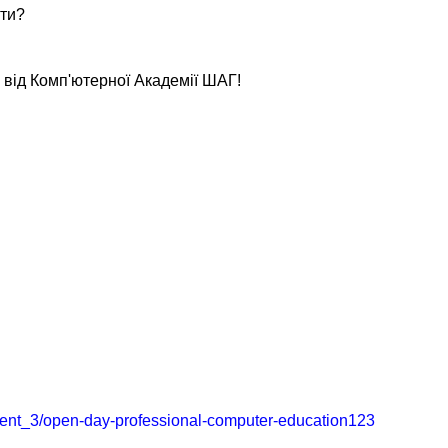
ати?
р від Комп'ютерної Академії ШАГ!
/event_3/open-day-professional-computer-education123