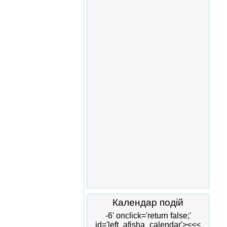
Календар подій
-6' onclick='return false;'
id='left_afisha_calendar'><<<