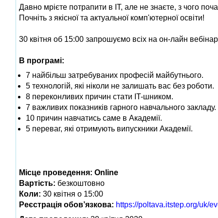
Давно мрієте потрапити в IT, але не знаєте, з чого поч
Почніть з якісної та актуальної комп'ютерної освіти!
30 квітня об 15:00 запрошуємо всіх на он-лайн вебіна
В програмі:
7 найбільш затребуваних професій майбутнього.
5 технологій, які ніколи не залишать вас без роботи.
8 переконливих причин стати IT-шником.
7 важливих показників гарного навчального закладу.
10 причин навчатись саме в Академії.
5 переваг, які отримують випускники Академії.
Місце проведення:
Online
Вартість:
безкоштовно
Коли:
30 квітня о 15:00
Реєстрація обов
’язкова:
https://poltava.itstep.org/uk