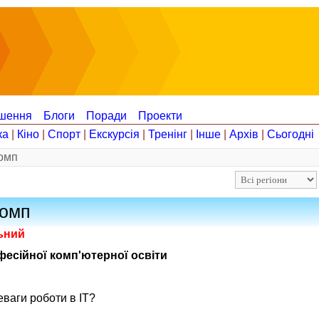
шення
Блоги
Поради
Проекти
ка
|
Кіно
|
Спорт
|
Екскурсія
|
Тренінг
|
Інше
|
Архів
|
Сьогодні
комп
комп
льний
есійної комп'ютерної освіти
еваги роботи в IT?