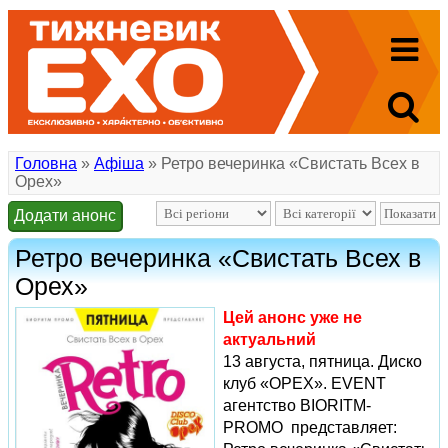
Головна
»
Афіша
» Ретро вечеринка «Свистать Всех в
Орех»
Додати анонс
Ретро вечеринка «Свистать Всех в
Орех»
Цей анонс уже не
актуальний
13 августа, пятница. Диско
клуб «ОРЕХ». EVENT
агентство BIORITM-
PROMO представляет: