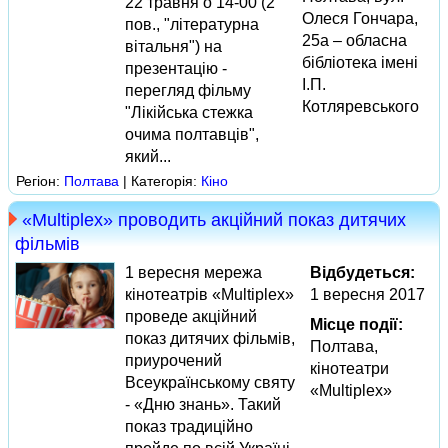
22 травня о 14-00 (2
Олеся Гончара,
пов., "літературна
25а – обласна
вітальня") на
бібліотека імені
презентацію -
І.П.
перегляд фільму
Котляревського
"Лікійська стежка
очима полтавців",
який...
Регіон:
Полтава
| Категорія:
Кіно
«Multiplex» проводить акційний показ дитячих
фільмів
1 вересня мережа
Відбудеться:
кінотеатрів «Multiplex»
1 вересня 2017
проведе акційний
Місце події:
показ дитячих фільмів,
Полтава,
приурочений
кінотеатри
Всеукраїнському святу
«Multiplex»
- «Дню знань». Такий
показ традиційно