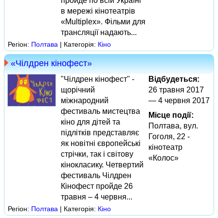
пройде по всій Україні
в мережі кінотеатрів
«Multiplex». Фільми для
трансляції надають...
Регіон:
Полтава
| Категорія:
Кіно
«Чілдрен кінофест»
"Чілдрен кінофест" -
Відбудеться:
щорічний
26 травня 2017
міжнародний
— 4 червня 2017
фестиваль мистецтва
Місце події:
кіно для дітей та
Полтава, вул.
підлітків представляє
Гоголя, 22 -
як новітні європейські
кінотеатр
стрічки, так і світову
«Колос»
кінокласику. Четвертий
фестиваль Чілдрен
Кінофест пройде 26
травня – 4 червня...
Регіон:
Полтава
| Категорія:
Кіно