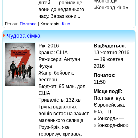
«Конкорд» —
дітей ... і робили це
«Конкорд-кіно»
вони до недавнього
часу. Зараз вони...
Регіон:
Полтава
| Категорія:
Кіно
Чудова сімка
Рік: 2016
Відбудеться:
Країна: США
13 жовтня 2016
Режисери: Антуан
— 19 жовтня
Фукуа
2016
Жанр: бойовик,
Початок:
вестерн
11:50
Бюджет: 95 млн. дол.
Місце події:
США
Полтава, вул.
Тривалість: 132 хв
Європейська,
Група відважних
60а, ТЦ
воїнів встає на захист
«Конкорд» —
маленького селища
«Конкорд-кіно»
Роуз-Крік, яке
тероризує кривава