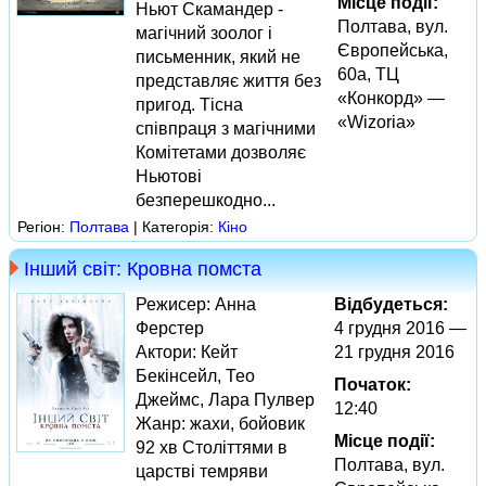
Місце події:
Ньют Скамандер -
Полтава, вул.
магічний зоолог і
Європейська,
письменник, який не
60а, ТЦ
представляє життя без
«Конкорд» —
пригод. Тісна
«Wizoria»
співпраця з магічними
Комітетами дозволяє
Ньютові
безперешкодно...
Регіон:
Полтава
| Категорія:
Кіно
Інший світ: Кровна помста
Режисер: Анна
Відбудеться:
Ферстер
4 грудня 2016 —
Актори: Кейт
21 грудня 2016
Бекінсейл, Тео
Початок:
Джеймс, Лара Пулвер
12:40
Жанр: жахи, бойовик
Місце події:
92 хв Століттями в
Полтава, вул.
царстві темряви