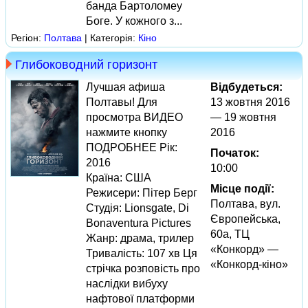
банда Бартоломеу
Боге. У кожного з...
Регіон:
Полтава
| Категорія:
Кіно
Глибоководний горизонт
Лучшая афиша
Відбудеться:
Полтавы! Для
13 жовтня 2016
просмотра ВИДЕО
— 19 жовтня
нажмите кнопку
2016
ПОДРОБНЕЕ Рік:
Початок:
2016
10:00
Країна: США
Місце події:
Режисери: Пітер Берг
Полтава, вул.
Студія: Lionsgate, Di
Європейська,
Bonaventura Pictures
60а, ТЦ
Жанр: драма, трилер
«Конкорд» —
Тривалість: 107 хв Ця
«Конкорд-кіно»
стрічка розповість про
наслідки вибуху
нафтової платформи