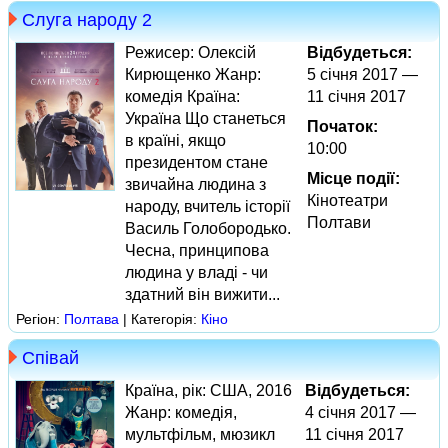
Слуга народу 2
Режисер: Олексій
Відбудеться:
Кирющенко Жанр:
5 січня 2017 —
комедія Країна:
11 січня 2017
Україна Що станеться
Початок:
в країні, якщо
10:00
президентом стане
Місце події:
звичайна людина з
Кінотеатри
народу, вчитель історії
Полтави
Василь Голобородько.
Чесна, принципова
людина у владі - чи
здатний він вижити...
Регіон:
Полтава
| Категорія:
Кіно
Співай
Країна, рік: США, 2016
Відбудеться:
Жанр: комедія,
4 січня 2017 —
мультфільм, мюзикл
11 січня 2017