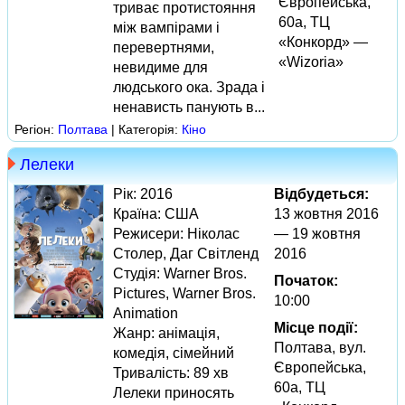
Європейська,
триває протистояння
60а, ТЦ
між вампірами і
«Конкорд» —
перевертнями,
«Wizoria»
невидиме для
людського ока. Зрада і
ненависть панують в...
Регіон:
Полтава
| Категорія:
Кіно
Лелеки
Рік: 2016
Відбудеться:
Країна: США
13 жовтня 2016
Режисери: Ніколас
— 19 жовтня
Столер, Даг Світленд
2016
Студія: Warner Bros.
Початок:
Pictures, Warner Bros.
10:00
Animation
Місце події:
Жанр: анімація,
Полтава, вул.
комедія, сімейний
Європейська,
Тривалість: 89 хв
60а, ТЦ
Лелеки приносять