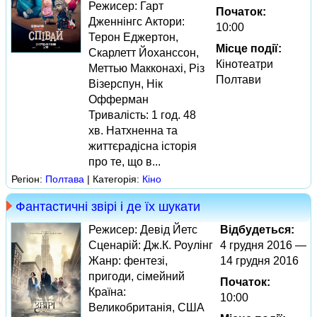
Режисер: Гарт
Початок:
Дженнінгс Актори:
10:00
Терон Еджертон,
Місце події:
Скарлетт Йоханссон,
Кінотеатри
Меттью Макконахі, Різ
Полтави
Візерспун, Нік
Офферман
Тривалість: 1 год. 48
хв. Натхненна та
життєрадісна історія
про те, що в...
Регіон:
Полтава
| Категорія:
Кіно
Фантастичні звірі і де їх шукати
Режисер: Девід Йетс
Відбудеться:
Сценарій: Дж.К. Роулінг
4 грудня 2016 —
Жанр: фентезі,
14 грудня 2016
пригоди, сімейний
Початок:
Країна:
10:00
Великобританія, США