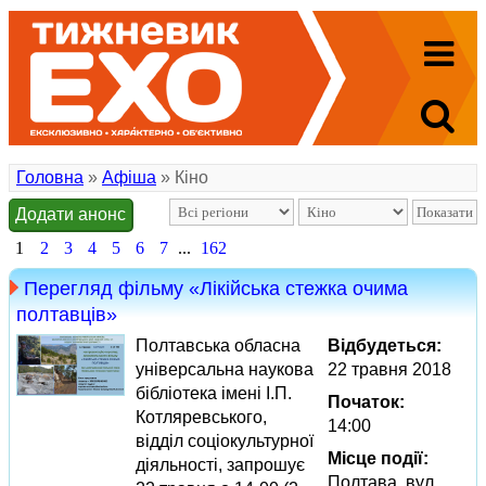
Головна
»
Афіша
» Кіно
Додати анонс
1
2
3
4
5
6
7
...
162
Перегляд фільму «Лікійська стежка очима
полтавців»
Полтавська обласна
Відбудеться:
універсальна наукова
22 травня 2018
бібліотека імені І.П.
Початок:
Котляревського,
14:00
відділ соціокультурної
Місце події:
діяльності, запрошує
Полтава, вул.