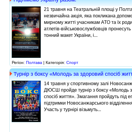
21 травня на Театральній площі у Полта
незвичайна акція, яка покликана допомо
мирному житті учасникам АТО та їх род
атлетів-військовослужбовців пронесуть 
тонний макет України, і...
Регіон:
Полтава
| Категорія:
Спорт
Турнір з боксу «Молодь за здоровий спосіб жит
14 травня у спортивному залі Новосанж
ДЮСШ пройде турнір з боксу «Молодь з
спосіб життя». Змагання пройдуть під ег
підтримки Новосанжарського відділення 
Участь у турнірі візьмуть...