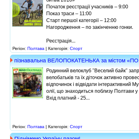
Початок реєстрації учасників – 9:00
Показ траси – 11:00
Старт першої категорії – 12:00
Нагородження – по закінченню гонки.
Реєстрація...
Регіон:
Полтава
| Категорія:
Спорт
пізнавальна ВЕЛОПОКАТЕНЬКА за містом «П
Родинний велоклуб "Веселий байк" зап
велобатьків та їх діточок активно прове
відпочинок і відвідати інтерактивний Муз
олії, що знаходиться поблизу Полтави у 
Вхід платний - 25...
Регіон:
Полтава
| Категорія:
Спорт
Піднімемо Україну разом!