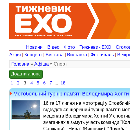
Новини
Відео
Фото
Тижневик ЕХО
Оголо
Акція
|
Концерт
|
Вистава
|
Виставка
|
Фестиваль
|
Вечір
Головна
»
Афіша
» Спорт
Додати анонс
1
2
3
4
5
6
7
...
18
Мотобольний турнір пам’яті Володимира Хопти
16 та 17 липня на мототреці у Стовбині
відбудеться щорічний турнір пам'яті мот
мецената Володимира Хопти! У спорти
змаганнях візьмуть участь команди "Кол
Санжари), "Нива" (Вишняки), "Дружба"..