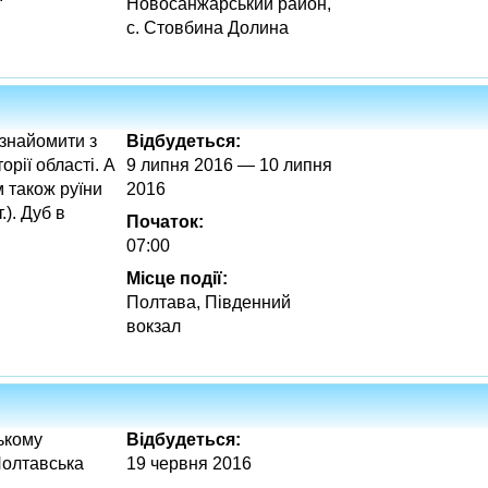
Новосанжарський район,
с. Стовбина Долина
найомити з
Відбудеться:
рії області. А
9 липня 2016 — 10 липня
м також руїни
2016
.). Дуб в
Початок:
07:00
Місце події:
Полтава, Південний
вокзал
ькому
Відбудеться:
Полтавська
19 червня 2016