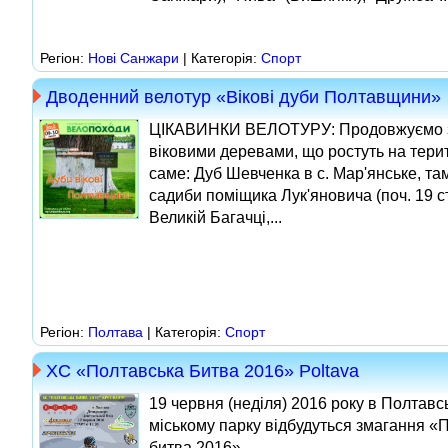
Регіон:
Нові Cанжари
| Категорія:
Спорт
Дводенний велотур «Вікові дуби Полтавщини»
ЦІКАВИНКИ ВЕЛОТУРУ: Продовжуємо з
віковими деревами, що ростуть на терито
саме: Дуб Шевченка в с. Мар'янське, та
садиби поміщика Лук'яновича (поч. 19 ст
Великій Багачці,...
Регіон:
Полтава
| Категорія:
Спорт
XC «Полтавська Битва 2016» Poltava
19 червня (неділя) 2016 року в Полтавс
міському парку відбудуться змагання «
битва 2016»