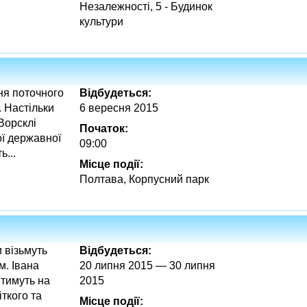
Незалежності, 5 - Будинок
культури
ня поточного
Відбудеться:
 Настільки
6 вересня 2015
Ворсклі
Початок:
ої державної
09:00
ь...
Місце події:
Полтава, Корпусний парк
и візьмуть
Відбудеться:
м. Івана
20 липня 2015 — 30 липня
итимуть на
2015
ткого та
Місце події: