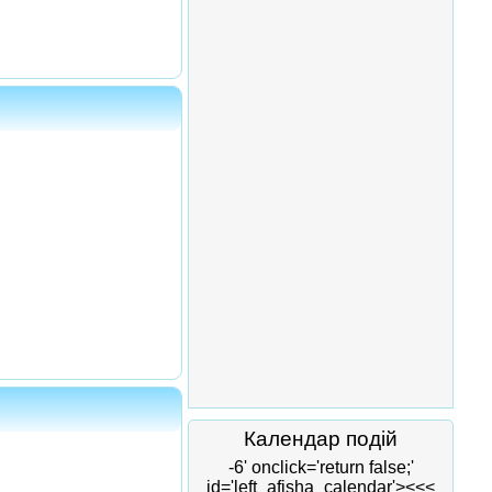
Календар подій
-6' onclick='return false;'
id='left_afisha_calendar'><<<