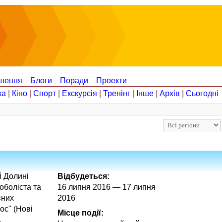
шення
Блоги
Поради
Проекти
ка
|
Кіно
|
Спорт
|
Екскурсія
|
Тренінг
|
Інше
|
Архів
|
Сьогодні
й Долині
Відбудеться:
оболіста та
16 липня 2016 — 17 липня
вних
2016
ос" (Нові
Місце події:
.