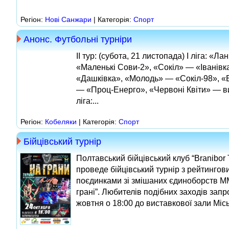
Регіон:
Нові Cанжари
| Категорія:
Спорт
Анонс. Футбольні турніри
ІІ тур: (субота, 21 листопада) І ліга: «Ла
«Маленькі Сови-2», «Сокіл» — «Іванівк
«Дашківка», «Молодь» — «Сокіл-98», «
— «Проц-Енерго», «Червоні Квіти» — вих
ліга:...
Регіон:
Кобеляки
| Категорія:
Спорт
Бійцівський турнір
Полтавський бійцівський клуб “Branibor
проведе бійцівський турнір з рейтингов
поєдинками зі змішаних єдиноборств М
грані”. Любителів подібних заходів зап
жовтня о 18:00 до виставкової зали Місь