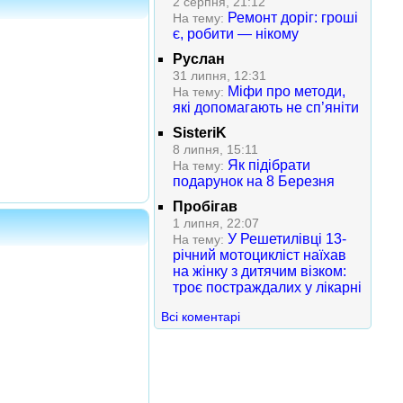
2 серпня, 21:12
Ремонт доріг: гроші
На тему:
є, робити — нікому
Руслан
31 липня, 12:31
Міфи про методи,
На тему:
які допомагають не сп’яніти
SisteriK
8 липня, 15:11
Як підібрати
На тему:
подарунок на 8 Березня
Пробігав
1 липня, 22:07
У Решетилівці 13-
На тему:
річний мотоцикліст наїхав
на жінку з дитячим візком:
троє постраждалих у лікарні
Всі коментарі