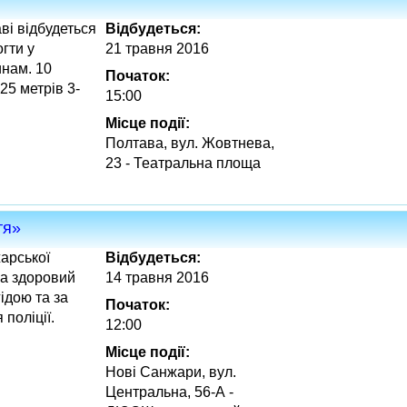
ві відбудеться
Відбудеться:
гти у
21 травня 2016
инам. 10
Початок:
25 метрів 3-
15:00
Місце події:
Полтава, вул. Жовтнева,
23 - Театральна площа
тя»
арської
Відбудеться:
а здоровий
14 травня 2016
ідою та за
Початок:
поліції.
12:00
Місце події:
Нові Санжари, вул.
Центральна, 56-А -