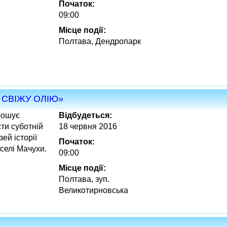
Початок:
09:00
Місце події:
Полтава, Дендропарк
О СВІЖУ ОЛІЮ»
рошує
Відбудеться:
сти суботній
18 червня 2016
ей історії
Початок:
селі Мачухи.
09:00
Місце події:
Полтава, зуп.
Великотирновська