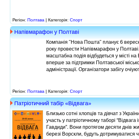
Регіон:
Полтава
| Категорія:
Спорт
Напівмарафон у Полтаві
Компанія "Нова Пошта" планує 6 верес
року провести Напівмарафон у Полтаві.
масштабна подія відбудеться у місті на 
вперше за підтримки Полтавської міськ
адміністрації. Організатори забігу очіуют
Регіон:
Полтава
| Категорія:
Спорт
Патріотичний табір «Відвага»
Близько сотні хлопців та дівчат з Україн
участь у патріотичному таборі “Відвага і
Гавдиди”. Вони протягом десяти днів ж
березі Ворскли, будуть дотримуватися чі