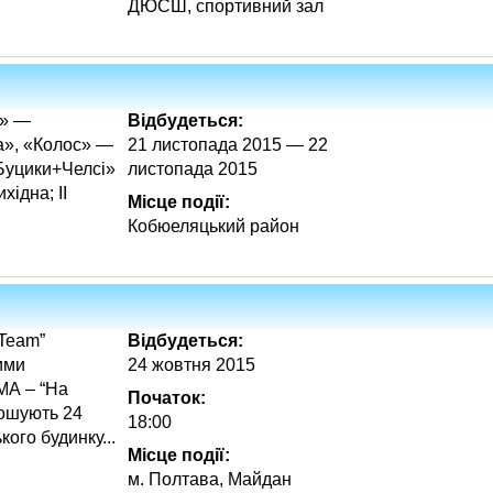
ДЮСШ, спортивний зал
н» —
Відбудеться:
а», «Колос» —
21 листопада 2015 — 22
Буцики+Челсі»
листопада 2015
ідна; ІІ
Місце події:
Кобюеляцький район
 Team”
Відбудеться:
ими
24 жовтня 2015
МА – “На
Початок:
рошують 24
18:00
кого будинку...
Місце події:
м. Полтава, Майдан