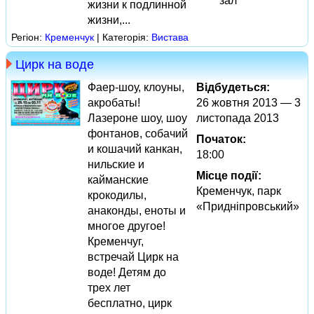
зал
жизни к подлинной
жизни,...
Регіон:
Кременчук
| Категорія:
Вистава
Цирк на воде
Фаер-шоу, клоуны,
Відбудеться:
акробаты!
26 жовтня 2013 — 3
Лазероне шоу, шоу
листопада 2013
фонтанов, собачий
Початок:
и кошачий канкан,
18:00
нильские и
Місце події:
кайманские
Кременчук, парк
крокодилы,
«Придніпровський»
анаконды, еноты и
многое другое!
Кременчуг,
встречай Цирк на
воде! Детям до
трех лет
бесплатно, цирк