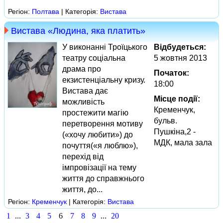
Регіон:
Полтава
| Категорія:
Вистава
Вистава «Людина, яка платить»
У виконанні Троїцького
Відбудеться:
театру соціальна
5 жовтня 2013
драма про
Початок:
екзистенціальну кризу.
18:00
Вистава дає
Місце події:
можливість
Кременчук,
простежити магію
бульв.
перетворення мотиву
Пушкіна,2 -
(«хочу любити») до
МДК, мала зала
почуття(«я люблю»),
перехід від
імпровізації на тему
життя до справжнього
життя, до...
Регіон:
Кременчук
| Категорія:
Вистава
1
...
3
4
5
6
7
8
9
...
20