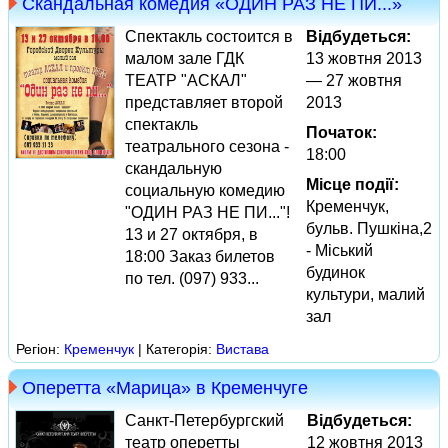
Скандальная комедия «ОДИН РАЗ НЕ ПИ...»
Спектакль состоится в
Відбудеться:
малом зале ГДК
13 жовтня 2013
ТЕАТР "АСКАЛ"
— 27 жовтня
представляет второй
2013
спектакль
Початок:
театрального сезона -
18:00
скандальную
Місце події:
социальную комедию
Кременчук,
"ОДИН РАЗ НЕ ПИ..."!
бульв. Пушкіна,2
13 и 27 октября, в
- Міський
18:00 Заказ билетов
будинок
по тел. (097) 933...
культури, малий
зал
Регіон:
Кременчук
| Категорія:
Вистава
Оперетта «Марица» в Кременчуге
Санкт-Петербургский
Відбудеться:
театр оперетты
12 жовтня 2013