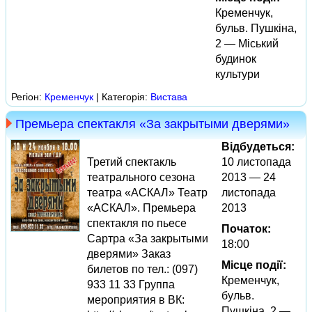
Кременчук,
бульв. Пушкіна,
2 — Міський
будинок
культури
Регіон:
Кременчук
| Категорія:
Вистава
Премьера спектакля «За закрытыми дверями»
Відбудеться:
Третий спектакль
10 листопада
театрального сезона
2013 — 24
театра «АСКАЛ» Театр
листопада
«АСКАЛ». Премьера
2013
спектакля по пьесе
Початок:
Сартра «За закрытыми
18:00
дверями» Заказ
Місце події:
билетов по тел.: (097)
Кременчук,
933 11 33 Группа
бульв.
мероприятия в ВК:
Пушкіна, 2 —