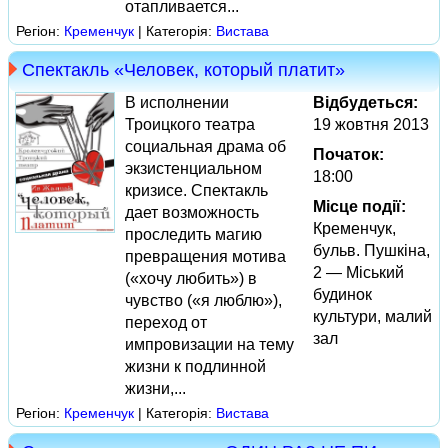
отапливается...
Регіон:
Кременчук
| Категорія:
Вистава
Спектакль «Человек, который платит»
В исполнении
Відбудеться:
Троицкого театра
19 жовтня 2013
социальная драма об
Початок:
экзистенциальном
18:00
кризисе. Спектакль
Місце події:
дает возможность
Кременчук,
проследить магию
бульв. Пушкіна,
превращения мотива
2 — Міський
(«хочу любить») в
будинок
чувство («я люблю»),
культури, малий
переход от
зал
импровизации на тему
жизни к подлинной
жизни,...
Регіон:
Кременчук
| Категорія:
Вистава