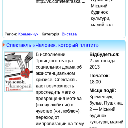
http://vk.com/teatraska ...
Міський
будинок
культури,
малий зал
Регіон:
Кременчук
| Категорія:
Вистава
Спектакль «Человек, который платит»
В исполнении
Відбудеться:
Троицкого театра
2 листопада
социальная драма об
2013
экзистенциальном
Початок:
кризисе. Спектакль
18:00
дает возможность
Місце події:
проследить магию
Кременчук,
превращения мотива
бульв. Пушкіна,
(«хочу любить») в
2 — Міський
чувство («я люблю»),
будинок
переход от
культури, малий
импровизации на тему