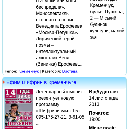
ПИтушки или Кони
Кременчук,
беспредела».
бульв. Пушкіна,
Моноспектакль
2 — Міський
основан на поэме
будинок
Венедикта Ерофеева
культури, малий
«Москва-Петушки».
зал
Лирический герой
поэмы –
интеллектуальный
алкоголик Веня
(Веничка) Ерофеев,...
Регіон:
Кременчук
| Категорія:
Вистава
Ефим Шифрин в Кременчуге
Легендарный юморист
Відбудеться:
презентует новую
14 листопада
программу
2013
«Шифринизмы» Тел.:
Початок:
095-175-27-21, 3-61-05.
19:00
...
Місце події: