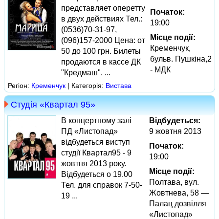
представляет оперетту
Початок:
в двух действиях Тел.:
19:00
(0536)70-31-97,
Місце події:
(096)157-2000 Цена: от
Кременчук,
50 до 100 грн. Билеты
бульв. Пушкіна,2
продаются в кассе ДК
- МДК
"Кредмаш". ...
Регіон:
Кременчук
| Категорія:
Вистава
Студія «Квартал 95»
В концертному залі
Відбудеться:
ПД «Листопад»
9 жовтня 2013
відбудеться виступ
Початок:
студії Квартал95 - 9
19:00
жовтня 2013 року.
Місце події:
Відбудеться о 19.00
Полтава, вул.
Тел. для справок 7-50-
Жовтнева, 58 —
19 ...
Палац дозвілля
«Листопад»