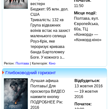
Початок:
вестерн
11:50
Бюджет: 95 млн. дол.
Місце події:
США
Полтава, вул.
Тривалість: 132 хв
Європейська,
Група відважних
60а, ТЦ
воїнів встає на захист
«Конкорд» —
маленького селища
«Конкорд-кіно»
Роуз-Крік, яке
тероризує кривава
банда Бартоломеу
Боге. У кожного з...
Регіон:
Полтава
| Категорія:
Кіно
Глибоководний горизонт
Лучшая афиша
Відбудеться:
Полтавы! Для
13 жовтня 2016
просмотра ВИДЕО
— 19 жовтня
нажмите кнопку
2016
ПОДРОБНЕЕ Рік:
Початок:
2016