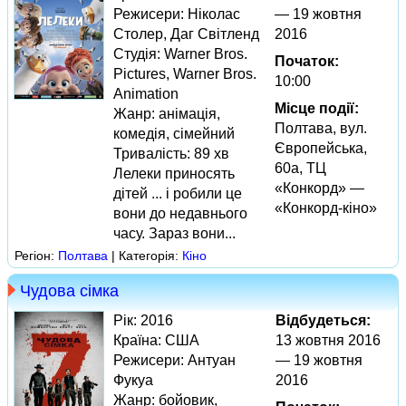
Режисери: Ніколас
— 19 жовтня
Столер, Даг Світленд
2016
Студія: Warner Bros.
Початок:
Pictures, Warner Bros.
10:00
Animation
Місце події:
Жанр: анімація,
Полтава, вул.
комедія, сімейний
Європейська,
Тривалість: 89 хв
60а, ТЦ
Лелеки приносять
«Конкорд» —
дітей ... і робили це
«Конкорд-кіно»
вони до недавнього
часу. Зараз вони...
Регіон:
Полтава
| Категорія:
Кіно
Чудова сімка
Рік: 2016
Відбудеться:
Країна: США
13 жовтня 2016
Режисери: Антуан
— 19 жовтня
Фукуа
2016
Жанр: бойовик,