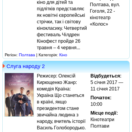
кіно для дітей та
Полтава, вул.
підлітків представляє
Гоголя, 22 -
як новітні європейські
кінотеатр
стрічки, так і світову
«Колос»
кінокласику. Четвертий
фестиваль Чілдрен
Кінофест пройде 26
травня – 4 червня...
Регіон:
Полтава
| Категорія:
Кіно
Слуга народу 2
Режисер: Олексій
Відбудеться:
Кирющенко Жанр:
5 січня 2017 —
комедія Країна:
11 січня 2017
Україна Що станеться
Початок:
в країні, якщо
10:00
президентом стане
Місце події:
звичайна людина з
Кінотеатри
народу, вчитель історії
Полтави
Василь Голобородько.