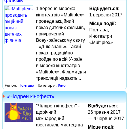
фільмів
1 вересня мережа
Відбудеться:
кінотеатрів «Multiplex»
1 вересня 2017
проведе акційний
Місце події:
показ дитячих фільмів,
Полтава,
приурочений
кінотеатри
Всеукраїнському святу
«Multiplex»
- «Дню знань». Такий
показ традиційно
пройде по всій Україні
в мережі кінотеатрів
«Multiplex». Фільми для
трансляції надають...
Регіон:
Полтава
| Категорія:
Кіно
«Чілдрен кінофест»
"Чілдрен кінофест" -
Відбудеться:
щорічний
26 травня 2017
міжнародний
— 4 червня 2017
фестиваль мистецтва
Місце події: