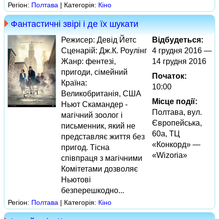
Регіон:
Полтава
| Категорія:
Кіно
Фантастичні звірі і де їх шукати
Режисер: Девід Йетс
Відбудеться:
Сценарій: Дж.К. Роулінг
4 грудня 2016 —
Жанр: фентезі,
14 грудня 2016
пригоди, сімейний
Початок:
Країна:
10:00
Великобританія, США
Місце події:
Ньют Скамандер -
Полтава, вул.
магічний зоолог і
Європейська,
письменник, який не
60а, ТЦ
представляє життя без
«Конкорд» —
пригод. Тісна
«Wizoria»
співпраця з магічними
Комітетами дозволяє
Ньютові
безперешкодно...
Регіон:
Полтава
| Категорія:
Кіно