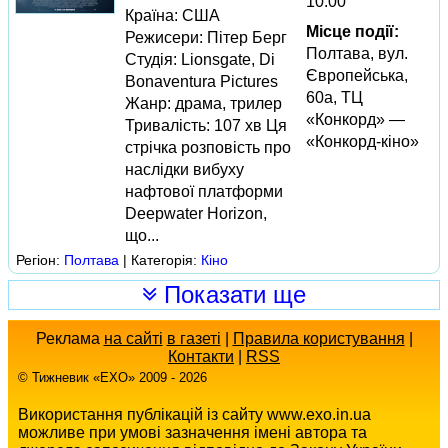
10:00
Країна: США
Місце події:
Режисери: Пітер Берг
Полтава, вул.
Студія: Lionsgate, Di
Європейська,
Bonaventura Pictures
60а, ТЦ
Жанр: драма, трилер
«Конкорд» —
Тривалість: 107 хв Ця
«Конкорд-кіно»
стрічка розповість про
наслідки вибуху
нафтової платформи
Deepwater Horizon,
що...
Регіон:
Полтава
| Категорія:
Кіно
Показати ще
Реклама
на сайті
в газеті
|
Правила користування
|
Контакти
|
RSS
© Тижневик «EХO» 2009 - 2026
Використання публікацій із сайту www.exo.in.ua
можливе при умові зазначення імені автора та