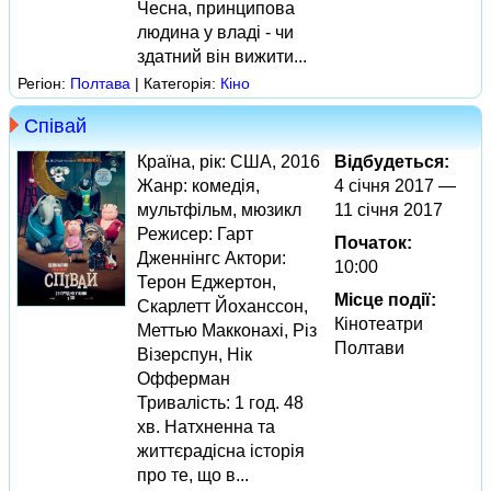
Чесна, принципова
людина у владі - чи
здатний він вижити...
Регіон:
Полтава
| Категорія:
Кіно
Співай
Країна, рік: США, 2016
Відбудеться:
Жанр: комедія,
4 січня 2017 —
мультфільм, мюзикл
11 січня 2017
Режисер: Гарт
Початок:
Дженнінгс Актори:
10:00
Терон Еджертон,
Місце події:
Скарлетт Йоханссон,
Кінотеатри
Меттью Макконахі, Різ
Полтави
Візерспун, Нік
Офферман
Тривалість: 1 год. 48
хв. Натхненна та
життєрадісна історія
про те, що в...