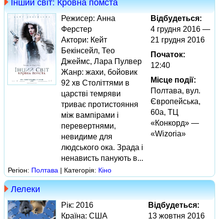
Інший світ: Кровна помста
Режисер: Анна
Відбудеться:
Ферстер
4 грудня 2016 —
Актори: Кейт
21 грудня 2016
Бекінсейл, Тео
Початок:
Джеймс, Лара Пулвер
12:40
Жанр: жахи, бойовик
Місце події:
92 хв Століттями в
Полтава, вул.
царстві темряви
Європейська,
триває протистояння
60а, ТЦ
між вампірами і
«Конкорд» —
перевертнями,
«Wizoria»
невидиме для
людського ока. Зрада і
ненависть панують в...
Регіон:
Полтава
| Категорія:
Кіно
Лелеки
Рік: 2016
Відбудеться:
Країна: США
13 жовтня 2016