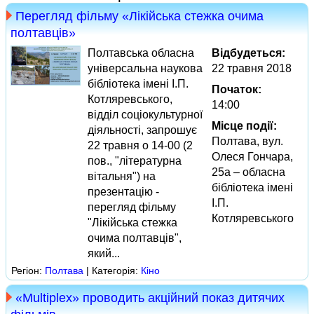
Перегляд фільму «Лікійська стежка очима
полтавців»
Полтавська обласна
Відбудеться:
універсальна наукова
22 травня 2018
бібліотека імені І.П.
Початок:
Котляревського,
14:00
відділ соціокультурної
Місце події:
діяльності, запрошує
Полтава, вул.
22 травня о 14-00 (2
Олеся Гончара,
пов., "літературна
25а – обласна
вітальня") на
бібліотека імені
презентацію -
І.П.
перегляд фільму
Котляревського
"Лікійська стежка
очима полтавців",
який...
Регіон:
Полтава
| Категорія:
Кіно
«Multiplex» проводить акційний показ дитячих