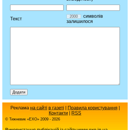
символів
Текст
залишилося
Реклама
на сайті
в газеті
|
Правила користування
|
Контакти
|
RSS
© Тижневик «EХO» 2009 - 2026
Використання публікацій із сайту www.exo.in.ua