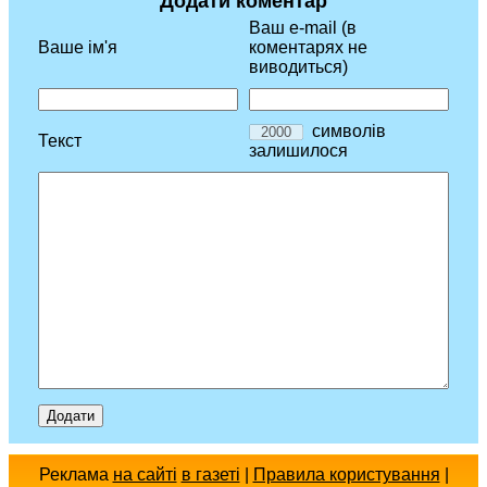
Додати коментар
Ваш e-mail (в
Ваше ім'я
коментарях не
виводиться)
символів
Текст
залишилося
Реклама
на сайті
в газеті
|
Правила користування
|