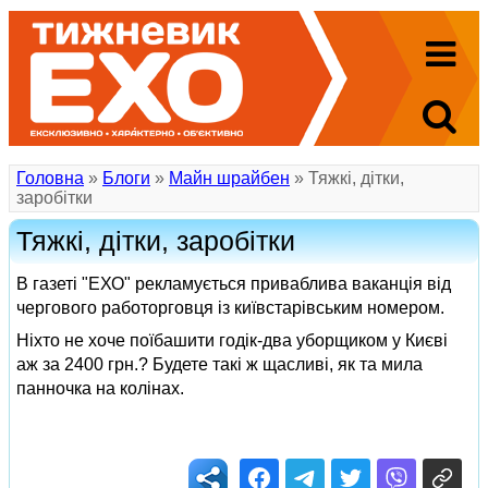
Головна
»
Блоги
»
Майн шрайбен
» Тяжкі, дітки,
заробітки
Тяжкі, дітки, заробітки
В газеті "ЕХО" рекламується приваблива ваканція від
чергового работорговця із київстарівським номером.
Ніхто не хоче поїбашити годік-два уборщиком у Києві
аж за 2400 грн.? Будете такі ж щасливі, як та мила
панночка на колінах.