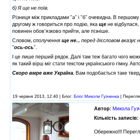
б) Я ще не поїв.
Різниця між прикладами "а" і "б" очевидна. В першому
другому ж говориться про подію, яка
ще
не відбулася,
повинен обов’язково прийти, але пізніше.
Словом,
сполучення
ще не...
перед дієсловом вказує н
"
ось-ось
".
І це лише перший рядок. Далі там теж багато чого мож
як такий вірш міг стати текстом українського гімну. Автор
Скоро вмре вже Україна.
Вам подобається таке тверд
19 червня 2013, 12:40 | Блог:
Блог Миколи Гузченка
| Перегля
Автор:
Микола Гуз
Кількість записів:
Обережно!!! Перегл