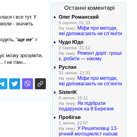
Останні коментарі
лася і все тут. У
Олег Романский
5 серпня, 01:33
коли - значить
Міфи про методи,
На тему:
які допомагають не сп’яніти
ходить, "
ще не
" =
Чудо Юдо
2 серпня, 21:12
Ремонт доріг: гроші
На тему:
є мозку зрозуміти,
є, робити — нікому
 І не гімн...
Руслан
31 липня, 12:31
Міфи про методи,
На тему:
які допомагають не сп’яніти
SisteriK
8 липня, 15:11
Як підібрати
На тему:
подарунок на 8 Березня
Пробігав
1 липня, 22:07
У Решетилівці 13-
На тему:
річний мотоцикліст наїхав