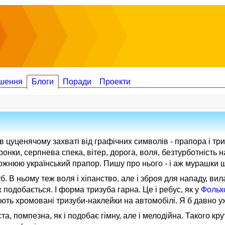
шення
Блоги
Поради
Проекти
в цуценячому захваті від графічних символів - прапора і тр
онки, серпнева спека, вітер, дорога, воля, безтурботність н
обожнюю український прапор. Пишу про нього - і аж мурашки 
 В ньому теж воля і хіпанство, але і зброя для нападу, вила
 подобається. І форма тризуба гарна. Це і ребус, як у
Фольк
ають хромовані тризуби-наклейки на автомобілі. Я б давно у
 помпезна, як і подобає гімну, але і мелодійна. Такого крут