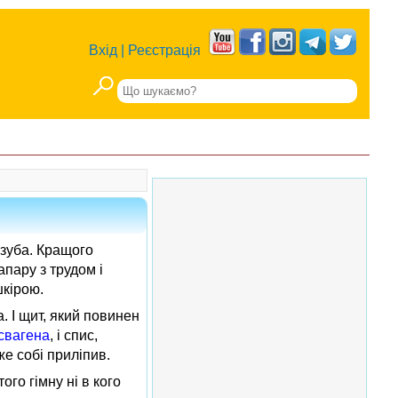
Вхід
|
Реєстрація
изуба. Кращого
апару з трудом і
шкірою.
. І щит, який повинен
свагена
, і спис,
же собі приліпив.
ого гімну ні в кого