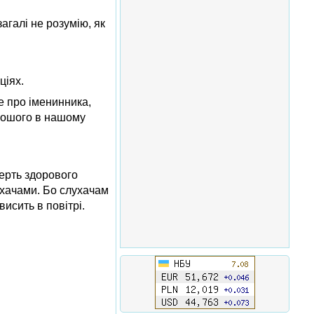
загалі не розумію, як
ціях.
е про іменинника,
орошого в нашому
мерть здорового
ухачами. Бо слухачам
висить в повітрі.