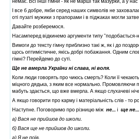
немає. Всі інші гімни - як не марші так мазурки, а у нас
І все б добре, якби серед наших символів не заховалася
оті пузаті мужики з прапорами і в піджаках могли затв
Давайте розберемося.
Насамперед відкинемо аргументи типу "подобається-н
Вимоги до тексту гімну приблизно такі ж, як і до поз
щось оптимістичне, якісь добрі побажання. Одним сло
гімні? Перейдемо до суті.
Ще не вмерла України ні слава, ні воля.
Коли люди говорять про чиюсь смерть? Коли її чекають
міцного дядька, з яким все нормально. Промовляючи п
мабуть здається, що вже вмерла. А якщо слухачеві нічог
А якщо говорити про карму і матеріальність слів - то 
Наступне. Поговоримо про різницю між
не...
і
ще не...
а)
Вася не прийшов до школи.
б) Вася ще не прийшов до школи.
а) Я не поїв.