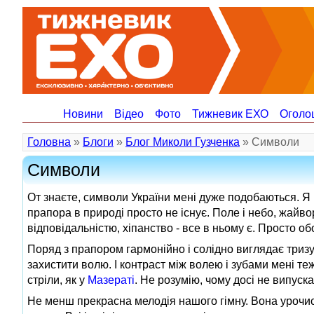
Новини
Відео
Фото
Тижневик ЕХО
Оголо
Головна
»
Блоги
»
Блог Миколи Гузченка
» Символи
Символи
От знаєте, символи України мені дуже подобаються. Я 
прапора в природі просто не існує. Поле і небо, жайвор
відповідальністю, хіпанство - все в ньому є. Просто 
Поряд з прапором гармонійно і солідно виглядає тризуб.
захистити волю. І контраст між волею і зубами мені теж
стріли, як у
Мазераті
. Не розумію, чому досі не випуск
Не менш прекрасна мелодія нашого гімну. Вона урочиста,