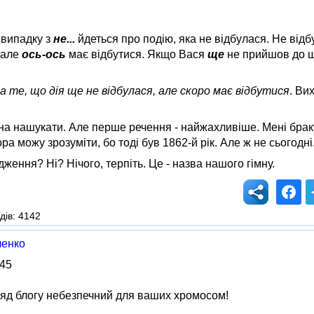
 випадку з
не...
йдеться про подію, яка не відбулася. Не відбу
 але
ось-ось
має відбутися. Якщо Вася
ще
не прийшов до ш
а те, що дія ще не відбулася, але скоро має відбутися
. Ви
на нашукати. Але перше речення - найжахливіше. Мені браку
а можу зрозуміти, бо тоді був 1862-й рік. Але ж не сьогодні...
ження? Ні? Нічого, терпіть. Це - назва нашого гімну.
дів: 4142
ченко
45
яд блогу небезпечний для ваших хромосом!