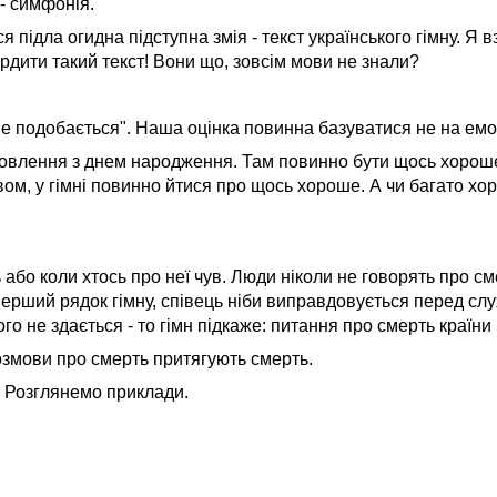
 - симфонія.
 підла огидна підступна змія - текст українського гімну. Я в
ердити такий текст! Вони що, зовсім мови не знали?
е подобається". Наша оцінка повинна базуватися не на емо
доровлення з днем народження. Там повинно бути щось хорош
вом, у гімні повинно йтися про щось хороше. А чи багато х
 або коли хтось про неї чув. Люди ніколи не говорять про с
ерший рядок гімну, співець ніби виправдовується перед сл
о не здається - то гімн підкаже: питання про смерть країни 
розмови про смерть притягують смерть.
Розглянемо приклади.