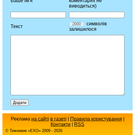
Ваше ім'я
коментарях не
виводиться)
символів
Текст
залишилося
Реклама
на сайті
в газеті
|
Правила користування
|
Контакти
|
RSS
© Тижневик «EХO» 2009 - 2026