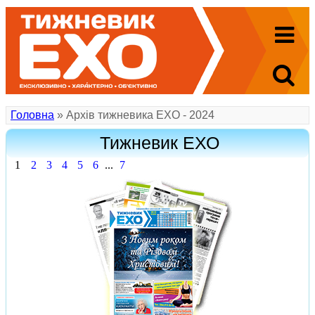
Головна
» Архів тижневика ЕХO - 2024
Тижневик ЕХО
1
2
3
4
5
6
...
7