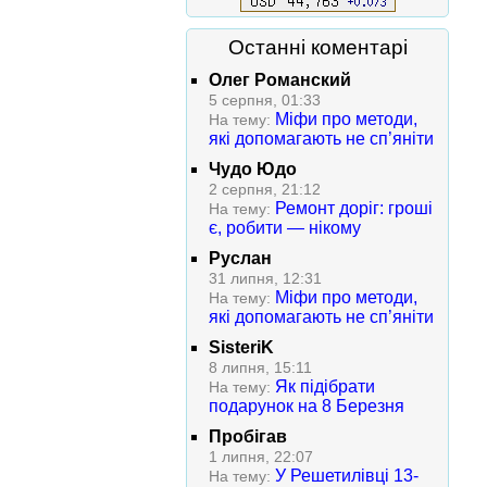
Останні коментарі
Олег Романский
5 серпня, 01:33
Міфи про методи,
На тему:
які допомагають не сп’яніти
Чудо Юдо
2 серпня, 21:12
Ремонт доріг: гроші
На тему:
є, робити — нікому
Руслан
31 липня, 12:31
Міфи про методи,
На тему:
які допомагають не сп’яніти
SisteriK
8 липня, 15:11
Як підібрати
На тему:
подарунок на 8 Березня
Пробігав
1 липня, 22:07
У Решетилівці 13-
На тему: