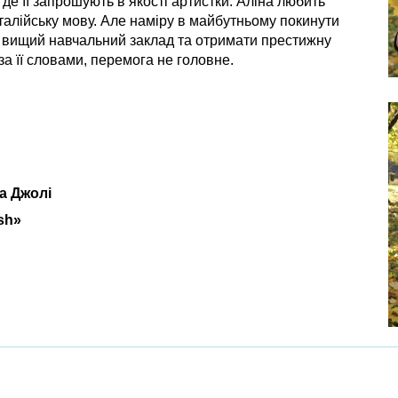
 де її запрошують в якості артистки. Аліна любить
талійську мову. Але наміру в майбутньому покинути
 у вищий навчальний заклад та отримати престижну
за її словами, перемога не головне.
а Джолі
sh»