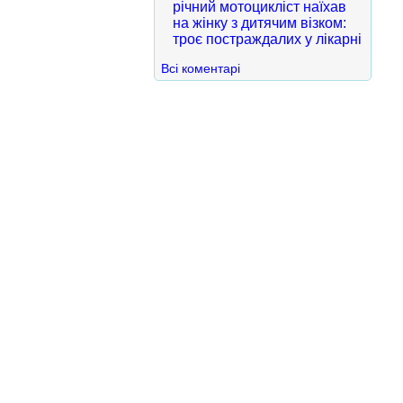
річний мотоцикліст наїхав
на жінку з дитячим візком:
троє постраждалих у лікарні
Всі коментарі