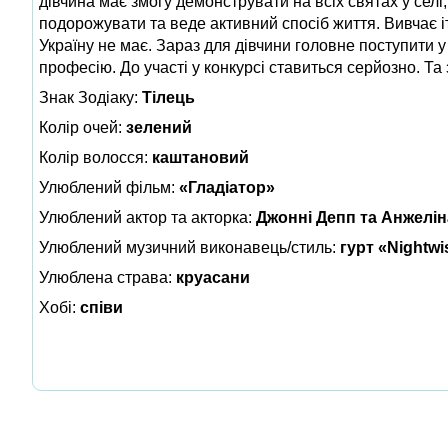
дівчина має змогу демонструвати на всіх святах у селі,
подорожувати та веде активний спосіб життя. Вивчає і
Україну не має. Зараз для дівчини головне поступити
професію. До участі у конкурсі ставиться серйозно. Та 
Знак Зодіаку:
Тілець
Колір очей:
зелений
Колір волосся:
каштановий
Улюблений фільм:
«Гладіатор»
Улюблений актор та акторка:
Джонні Депп та Анжелін
Улюблений музичний виконавець/стиль:
гурт «Nightwi
Улюблена страва:
круасани
Хобі:
співи