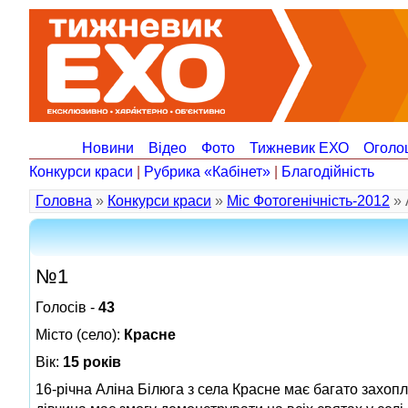
Новини
Відео
Фото
Тижневик ЕХО
Оголо
Конкурси краси
|
Рубрика «Кабінет»
|
Благодійність
Головна
»
Конкурси краси
»
Міс Фотогенічність-2012
» 
№1
Голосів -
43
Місто (село):
Красне
Вік:
15 років
16-річна Аліна Білюга з села Красне має багато захоп