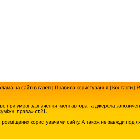
клама
на сайті
в газеті
|
Правила користування
|
Контакти
|
R
иве при умові зазначення імені автора та джерела запозиче
уміжні права» ст.21.
в, розміщених користувачами сайту. А також не завжди поділ