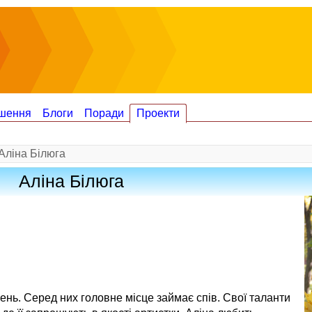
шення
Блоги
Поради
Проекти
Аліна Білюга
Аліна Білюга
лень. Серед них головне місце займає спів. Свої таланти