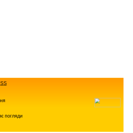
SS
ння
яє погляди