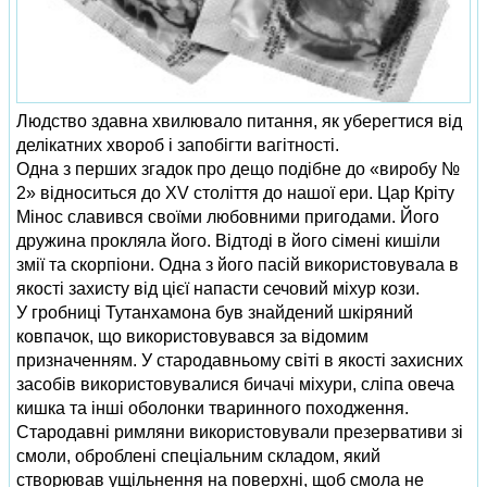
Людство здавна хвилювало питання, як уберегтися від
делікатних хвороб і запобігти вагітності.
Одна з перших згадок про дещо подібне до «виробу №
2» відноситься до XV століття до нашої ери. Цар Кріту
Мінос славився своїми любовними пригодами. Його
дружина прокляла його. Відтоді в його сімені кишіли
змії та скорпіони. Одна з його пасій використовувала в
якості захисту від цієї напасти сечовий міхур кози.
У гробниці Тутанхамона був знайдений шкіряний
ковпачок, що використовувався за відомим
призначенням. У стародавньому світі в якості захисних
засобів використовувалися бичачі міхури, сліпа овеча
кишка та інші оболонки тваринного походження.
Стародавні римляни використовували презервативи зі
смоли, оброблені спеціальним складом, який
створював ущільнення на поверхні, щоб смола не