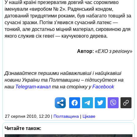
У нашій країні презерватив довгий час соромливо
іменували «виробом № 2». Радянський кондом,
датований тридцятими роками, був набагато товщий за
сучасні зразки. Потім з’явився сучасний латекс —
тонкий, але достатньо міцний матеріал, сировиною для
якого служив сік гевеї — каучукового дерева.
Автор:
«ЕХО з регіону»
Дізнавайтеся першими найважливіші і найцікавіші
новини України та Полтавщини – підписуйтеся на
наш
Telegram-канал
та на сторінку у
Facebook
27 серпня 2010, 12:20
|
Полтавщина
|
Цікаве
Читайте також: