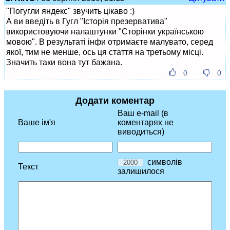
"Погугли яндекс" звучить цікаво :)
А ви введіть в Гугл "Історія презерватива"
використовуючи налаштунки "Сторінки українською
мовою". В результаті інфи отримаєте малувато, серед
якої, тим не менше, ось ця стаття на третьому місці.
Значить таки вона тут бажана.
0
0
Додати коментар
Ваш e-mail (в
Ваше ім'я
коментарях не
виводиться)
символів
Текст
залишилося