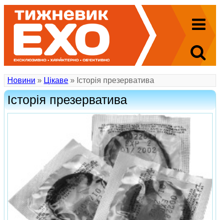
Новини
»
Цікаве
» Історія презерватива
Історія презерватива