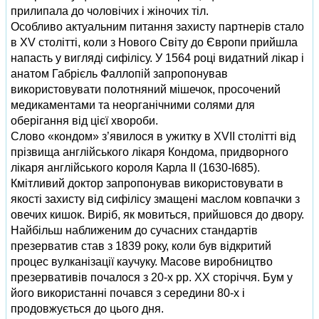
прилипала до чоловічих і жіночих тіл.
Особливо актуальним питання захисту партнерів стало
в XV столітті, коли з Нового Світу до Європи прийшла
напасть у вигляді сифілісу. У 1564 році видатний лікар і
анатом Габрієль Фаллопій запропонував
використовувати полотняний мішечок, просочений
медикаментами та неорганічними солями для
оберігання від цієї хвороби.
Слово «кондом» з’явилося в ужитку в XVII столітті від
прізвища англійського лікаря Кондома, придворного
лікаря англійського короля Карла II (1630‑I685).
Кмітливий доктор запропонував використовувати в
якості захисту від сифілісу змащені маслом ковпачки з
овечих кишок. Виріб, як мовиться, прийшовся до двору.
Найбільш наближеним до сучасних стандартів
презерватив став з 1839 року, коли був відкритий
процес вулканізації каучуку. Масове виробництво
презервативів почалося з 20‑х рр. ХХ сторіччя. Бум у
його використанні почався з середини 80‑х і
продовжується до цього дня.