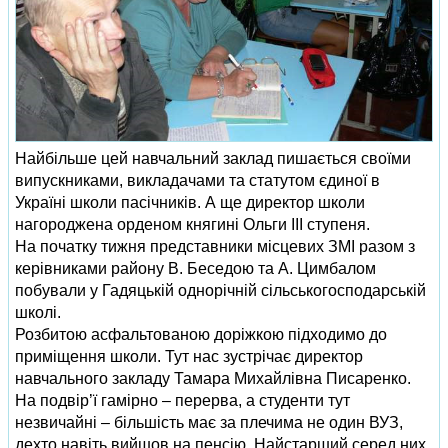
Найбільше цей навчальний заклад пишається своїми
випускниками, викладачами та статутом єдиної в
Україні школи пасічників. А ще директор школи
нагороджена орденом княгині Ольги ІІІ ступеня.
На початку тижня представники місцевих ЗМІ разом з
керівниками району В. Беседою та А. Цимбалом
побували у Гадяцькій однорічній сільськогосподарській
школі.
Розбитою асфальтованою доріжкою підходимо до
приміщення школи. Тут нас зустрічає директор
навчального закладу Тамара Михайлівна Писаренко.
На подвір’ї гамірно – перерва, а студенти тут
незвичайні – більшість має за плечима не один ВУЗ,
дехто навіть вийшов на пенсію. Найстарший серед них