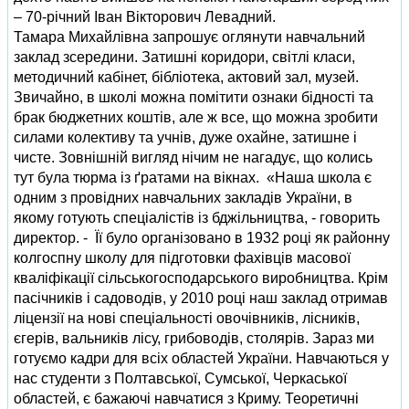
– 70-річний Іван Вікторович Левадний.
Тамара Михайлівна запрошує оглянути навчальний
заклад зсередини. Затишні коридори, світлі класи,
методичний кабінет, бібліотека, актовий зал, музей.
Звичайно, в школі можна помітити ознаки бідності та
брак бюджетних коштів, але ж все, що можна зробити
силами колективу та учнів, дуже охайне, затишне і
чисте. Зовнішній вигляд нічим не нагадує, що колись
тут була тюрма із ґратами на вікнах. «Наша школа є
одним з провідних навчальних закладів України, в
якому готують спеціалістів із бджільництва, - говорить
директор. - Її було організовано в 1932 році як районну
колгоспну школу для підготовки фахівців масової
кваліфікації сільськогосподарського виробництва. Крім
пасічників і садоводів, у 2010 році наш заклад отримав
ліцензії на нові спеціальності овочівників, лісників,
єгерів, вальників лісу, грибоводів, столярів. Зараз ми
готуємо кадри для всіх областей України. Навчаються у
нас студенти з Полтавської, Сумської, Черкаської
областей, є бажаючі навчатися з Криму. Теоретичні