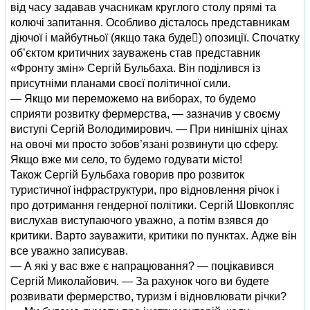
від часу задавав учасникам круглого столу прямі та
колючі запитання. Особливо дісталось представникам
діючої і майбутньої (якщо така буде) опозиції. Спочатку
об’єктом критичних зауважень став представник
«Фронту змін» Сергій Бульбаха. Він поділився із
присутніми планами своєї політичної сили.
— Якщо ми переможемо на виборах, то будемо
сприяти розвитку фермерства, — зазначив у своєму
виступі Сергій Володимирович. — При нинішніх цінах
на овочі ми просто зобов’язані розвинути цю сферу.
Якщо вже ми село, то будемо годувати місто!
Також Сергій Бульбаха говорив про розвиток
туристичної інфраструктури, про відновлення річок і
про дотримання гендерної політики. Сергій Шовкопляс
вислухав виступаючого уважно, а потім взявся до
критики. Варто зауважити, критики по пунктах. Адже він
все уважно записував.
— А які у вас вже є напрацювання? — поцікавився
Сергій Миколайович. — За рахунок чого ви будете
розвивати фермерство, туризм і відновлювати річки?