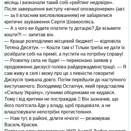
місяць і визначали такий собі «рейтинг недовіри».
Після завершення виступу «вічної опозиціонерки» (авт.
— за її власним висловлюванням) не забарилися
критичні зауваження Сергія Шовкопляса.
— А з чого ви будете платити ту дотацію? Де візьмете
кошти?! — запитав він.
— Краще розподілимо місцевий бюджет! — відповіла
Тетяна Десятун. — Кошти там є! Тільки треба не дати їх
розібрати собі на премії, а пустити на потрібну справу!
— Розвитку села не буде! — переконано заявив у
продовженні дискусії голова райдержадміністрації. — Я
сам живу в селі і можу про це з певністю говорити!
Дискусія тривала довго. Потім перейшли до наступного
виступаючого. Володимир Остапчук, який представляв
«Сильну Україну», гучними обіцянками не кидався.
Тому і від критики не постраждав  Він зазначив, що
його політсила йде у владу, щоб працювати, а не
влаштовувати непотрібні протистояння.
— Нам тут, в районі, ділити нічого! — резюмував
Василь Красюк.