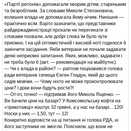
«Партії регіонів» допомагали хворим дітям, стареньким
та безробітним. За словами Миколи Степановича,
колишня влада не допомагала йому нічим. Нинішня —
практично всім. Варто зазначити, що представники
райдержадміністрації прохали не перегинати зі
словами похвали, але добрі слова їм було чути
приємно. І на цій оптимістичній і високій ноті годилося б
закінчити засідання. Якби ветерани не почали задавати
деякі неприємні запитання. Яких, можливо, задавати і
не треба було б (авт. — рекомендація на майбутнє).
— Чи є влада в районі? — раптом поцікавився голова
ради ветеранів селища Євген Гладун, який до цього
сидів мовчки. — Чому ніхто не може проконтролювати
ціни? І доки вони будуть рости?!
— От-от, точно! — підтримав його Микола Ященко. —
Ви бачили ціни на базарі? У Комсомольську кофта на
«трикотажці» коштує 32 гривні, а у нас на базарі…120!
Носки у них — 1,50, тут — 12!
Конкретно відповісти на ці питання ні голова РДА, ні
його заступники не змогли. Пояснили, що вони не