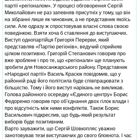
партії «регіоналом». У процесі обговорення Сергій
Миколайович не раз запевняв присутніх у тому, що він
на зібранні лише як чиновник, а не представник якоїсь
сили. Але одразу ж спростовував власні слова своєю
поведінкою. Взяти хоча б ставлення до виступаючих.
Виступ однопартійця Григорія Перерви, який
представляв «Партію регіонів», ведучий сприйняв
цілком позитивно. Григорій Степанович говорив про
вже зроблене і про те, що «регіонали» ще планують
зробити для Новосанжарського району. Представник
«Народної партії» Василь Красюк повідомив, що у
районній раді його політсила буде співпрацювати з
більшістю. Тому і його виступ нарікань не викликав.
Голова районного осередку «Єдиного центру» Борис
Федоренко говорив про об’єднання двох гілок влади і
про відсутність між ними конфліктів. Також Борис
Васильович підкреслив, що будь-який результат
виборів буде позитивним.
Варто зауважити, що Сергій Шовкопляс уважно
занотовував тези виступаючих до свого блокнота. І час