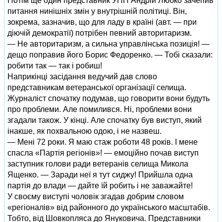
Потім ще один представник УНП Андрій Любко зачепив
питання нинішніх змін у внутрішній політиці. Він,
зокрема, зазначив, що для ладу в країні (авт. — при
діючій демократії) потрібен певний авторитаризм.
— Не авторитаризм, а сильна управлінська позиція! —
дещо поправив його Борис Федоренко. — Тобі сказали:
робити так — так і робиш!
Наприкінці засідання ведучий дав слово
представникам ветеранської організації селища.
Журналіст спочатку подумав, що говорити вони будуть
про проблеми. Але помилився. Ні, проблеми вони
згадали також. У кінці. Але спочатку був виступ, який
інакше, як похвальною одою, і не назвеш.
— Мені 72 роки. Я маю стаж роботи 48 років. І мене
спасла «Партія регіонів»! — емоційно почав виступ
заступник голови ради ветеранів селища Микола
Ященко. — Заради неї я тут сиджу! Прийшла одна
партія до влади — дайте їй робить і не заважайте!
У своєму виступі чоловік згадав добрим словом
«регіоналів» від районного до українського масштабів.
Тобто, від Шовкопляса до Януковича. Представники