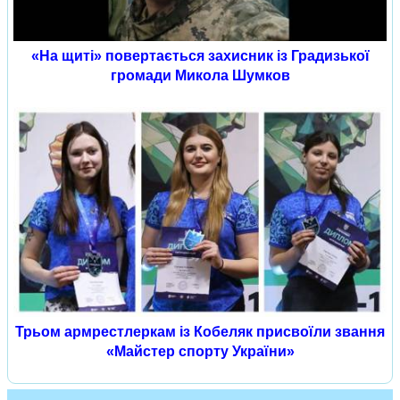
«На щиті» повертається захисник із Градизької
громади Микола Шумков
Трьом армрестлеркам із Кобеляк присвоїли звання
«Майстер спорту України»