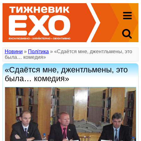
Новини
»
Політика
» «Сдаётся мне, джентльмены, это
была… комедия»
«Сдаётся мне, джентльмены, это
была… комедия»