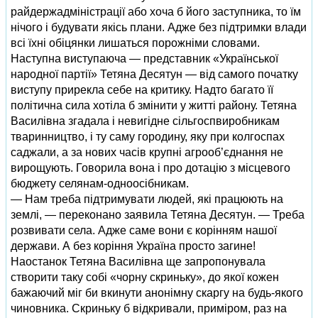
райдержадміністрації або хоча б його заступника, то їм
нічого і будувати якісь плани. Адже без підтримки влади
всі їхні обіцянки лишаться порожніми словами.
Наступна виступаюча — представник «Української
народної партії» Тетяна Десятун — від самого початку
виступу прирекла себе на критику. Надто багато її
політична сила хотіла б змінити у житті району. Тетяна
Василівна згадала і невигідне сільгоспвиробникам
тваринництво, і ту саму городину, яку при колгоспах
саджали, а за нових часів крупні агрооб’єднання не
вирощують. Говорила вона і про дотацію з місцевого
бюджету селянам-одноосібникам.
— Нам треба підтримувати людей, які працюють на
землі, — переконано заявила Тетяна Десятун. — Треба
розвивати села. Адже саме вони є корінням нашої
держави. А без коріння Україна просто загине!
Наостанок Тетяна Василівна ще запропонувала
створити таку собі «чорну скриньку», до якої кожен
бажаючий міг би вкинути анонімну скаргу на будь-якого
чиновника. Скриньку б відкривали, приміром, раз на