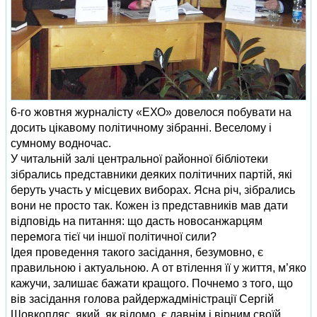
6‑го жовтня журналісту «ЕХО» довелося побувати на
досить цікавому політичному зібранні. Веселому і
сумному водночас.
У читальній залі центральної районної бібліотеки
зібрались представники деяких політичних партій, які
беруть участь у місцевих виборах. Ясна річ, зібрались
вони не просто так. Кожен із представників мав дати
відповідь на питання: що дасть новосанжарцям
перемога тієї чи іншої політичної сили?
Ідея проведення такого засідання, безумовно, є
правильною і актуальною. А от втілення її у життя, м’яко
кажучи, залишає бажати кращого. Почнемо з того, що
вів засідання голова райдержадміністрації Сергій
Шовкопляс, який, як відомо, є давнім і вірним своїй