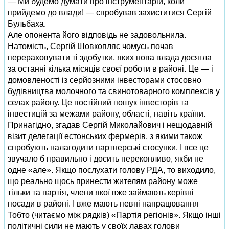
— Ми будемо думати про інструментарій, коли
прийдемо до влади! — спробував захиститися Сергій
Бульбаха.
Але опонента його відповідь не задовольнила.
Натомість, Сергій Шовкопляс чомусь почав
перераховувати ті здобутки, яких нова влада досягла
за останні кілька місяців своєї роботи в районі. Це — і
домовленості із серйозними інвесторами стосовно
будівництва молочного та свинотоварного комплексів у
селах району. Це постійний пошук інвесторів та
інвестицій за межами району, області, навіть країни.
Принагідно, згадав Сергій Миколайович і нещодавній
візит делегації естонських фермерів, з якими також
спробують налагодити партнерські стосунки. І все це
звучало б правильно і досить переконливо, якби не
одне «але». Якщо послухати голову РДА, то виходило,
що реально щось принести жителям району може
тільки та партія, члени якої вже займають керівні
посади в районі. І вже мають певні напрацювання
Тобто (читаємо між рядків) «Партія регіонів». Якщо інші
політичні сили не мають у своїх лавах голови