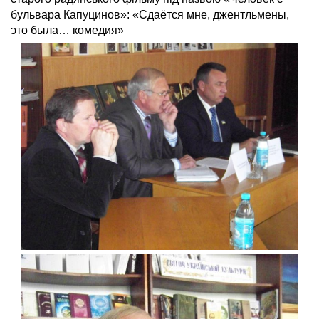
бульвара Капуцинов»: «Сдаётся мне, джентльмены,
это была… комедия»