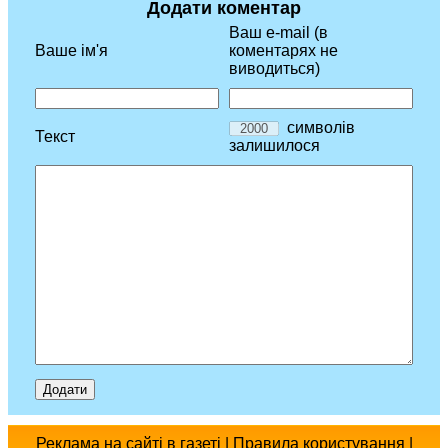
Додати коментар
Ваш e-mail (в
Ваше ім'я
коментарях не
виводиться)
символів
Текст
залишилося
Реклама
на сайті
в газеті
|
Правила користування
|