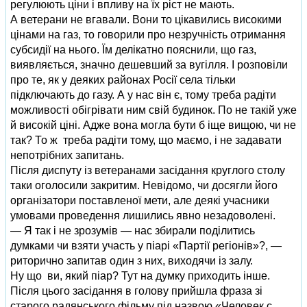
регулюють ціни і впливу на їх ріст не мають.
А ветерани не вгавали. Вони то цікавились високими
цінами на газ, то говорили про незручність отримання
субсидії на нього. Їм делікатно пояснили, що газ,
виявляється, значно дешевший за вугілля. І розповіли
про те, як у деяких районах Росії села тільки
підключають до газу. А у нас він є, тому треба радіти
можливості обігрівати ним свій будинок. По не такій уже
й високій ціні. Адже вона могла бути б іще вищою, чи не
так? То ж треба радіти тому, що маємо, і не задавати
непотрібних запитань.
Після диспуту із ветеранами засідання круглого столу
таки оголосили закритим. Невідомо, чи досягли його
організатори поставленої мети, але деякі учасники
умовами проведення лишились явно незадоволені.
— Я так і не зрозумів — нас збирали поділитись
думками чи взяти участь у піарі «Партії регіонів»?, —
риторично запитав один з них, виходячи із залу.
Ну що ви, який піар? Тут на думку приходить інше.
Після цього засідання в голову прийшла фраза зі
старого радянського фільму під назвою «Человек с