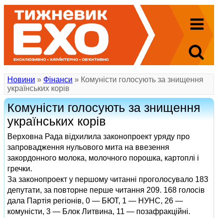
Новини
»
Фінанси
» Комуністи голосують за знищення
українських корів
Комуністи голосують за знищення
українських корів
Верховна Рада відхилила законопроект уряду про
запровадження нульового мита на ввезення
закордонного молока, молочного порошка, картоплі і
гречки.
За законопроект у першому читанні проголосувало 183
депутати, за повторне перше читання 209. 168 голосів
дала Партія регіонів, 0 — БЮТ, 1 — НУНС, 26 —
комуністи, 3 — Блок Литвина, 11 — позафракційні.