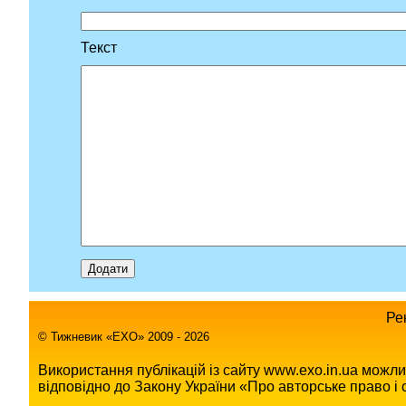
Текст
Ре
© Тижневик «EХO» 2009 - 2026
Використання публікацій із сайту www.exo.in.ua можл
відповідно до Закону України «Про авторське право і с