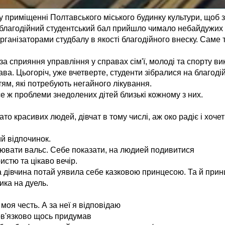
у приміщенні Полтавського міського будинку культури, щоб з
й благодійний студентський бал прийшло чимало небайдужих 
рганізаторами студбалу в якості благодійного внеску. Саме 
а сприяння управління у справах сім'ї, молоді та спорту ви
ва. Цьогоріч, уже вчетверте, студенти зібралися на благодій
тям, які потребують негайного лікування.
е ж проблеми знедолених дітей близькі кожному з них.
то красивих людей, дівчат в тому числі, аж око радіє і хоче
ий відпочинок.
цювати вальс. Себе показати, на людией подивитися
истю та цікаво вечір.
 дівчина потай уявила себе казковою принцесою. Та й прин
ика на дуель.
моя честь. А за неї я відповідаю
бов'язково щось придумав