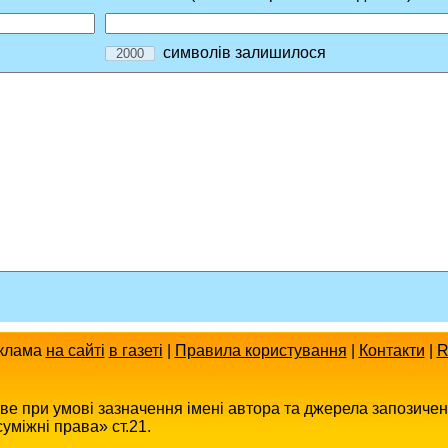
символів залишилося
клама
на сайті
в газеті
|
Правила користування
|
Контакти
|
R
иве при умові зазначення імені автора та джерела запозиче
уміжні права» ст.21.