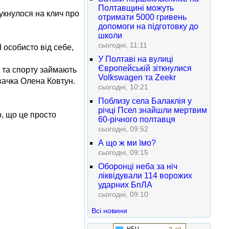
Полтавщині можуть
гукнулося на клич про
отримати 5000 гривень
допомоги на підготовку до
школи
сьогодні, 11:11
І особисто від себе,
У Полтаві на вулиці
Європейській зіткнулися
і та спорту займають
Volkswagen та Zeekr
івачка Олена Ковтун.
сьогодні, 10:21
Поблизу села Балаклія у
річці Псел знайшли мертвим
ю, що це просто
60-річного полтавця
сьогодні, 09:52
А що ж ми їмо?
сьогодні, 09:15
Оборонці неба за ніч
ліквідували 114 ворожих
ударних БпЛА
сьогодні, 09:10
Всі новини