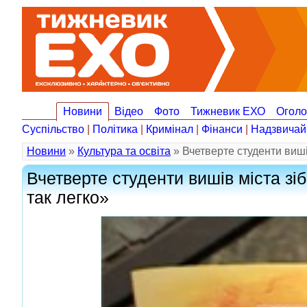
Новини
Відео
Фото
Тижневик ЕХО
Огол
Суспільство
|
Політика
|
Кримінал
|
Фінанси
|
Надзвичай
Новини
»
Культура та освіта
» Вчетверте студенти виші
Вчетверте студенти вишів міста зі
так легко»