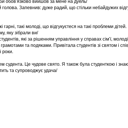
 би обов'язково вийшов за мене на дуель/
ий голова. Запевнив: дуже радий, що стільки небайдужих від
гарні, такі молоді, що відгукуєтеся на такі проблеми дітей. 
у, яку зібрали ви/
тудентів, які за рішенням управління у справах сім'ї, молод
 грамотами та подяками. Привітала студентів зі святом і сп
і роки.
ем судента. Це чудове свято. Я також була студенткою і зна
ить та супроводжує удача/