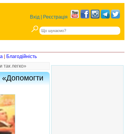
Вхід
|
Реєстрація
на
|
Благодійність
и так легко»
ю «Допомогти