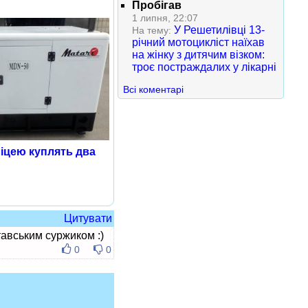
Пробігав
1 липня, 22:07
У Решетилівці 13-
На тему:
річний мотоцикліст наїхав
на жінку з дитячим візком:
троє постраждалих у лікарні
Всі коментарі
іцею куплять два
Цитувати
тавським суржиком :)
0
0