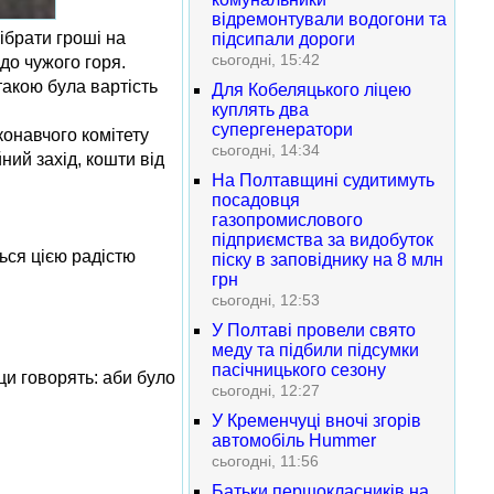
відремонтували водогони та
ібрати гроші на
підсипали дороги
сьогодні, 15:42
до чужого горя.
такою була вартість
Для Кобеляцького ліцею
куплять два
супергенератори
конавчого комітету
сьогодні, 14:34
ний захід, кошти від
На Полтавщині судитимуть
посадовця
газопромислового
підприємства за видобуток
ться цією радістю
піску в заповіднику на 8 млн
грн
сьогодні, 12:53
У Полтаві провели свято
меду та підбили підсумки
пасічницького сезону
ци говорять: аби було
сьогодні, 12:27
У Кременчуці вночі згорів
автомобіль Hummer
сьогодні, 11:56
Батьки першокласників на