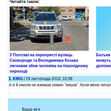
Читайте також:
У Полтаві на перехресті вулиць
Батьки
Сковороди та Володимира Козака
можуть
легковик збив чоловіка на пішохідному
допомо
переході
1.
KING
/ 19 листопада 2010, 10:38
А я й ніколи не вживав ніяких "вишів". Коли мене пита
Ваше ім'я