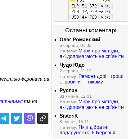
Останні коментарі
Олег Романский
5 серпня, 01:33
Міфи про методи,
На тему:
які допомагають не сп’яніти
Чудо Юдо
2 серпня, 21:12
Ремонт доріг: гроші
На тему:
ww.misto-tv.poltava.ua
є, робити — нікому
Руслан
31 липня, 12:31
ram-канал
та на
Міфи про методи,
На тему:
які допомагають не сп’яніти
SisteriK
8 липня, 15:11
Як підібрати
На тему:
подарунок на 8 Березня