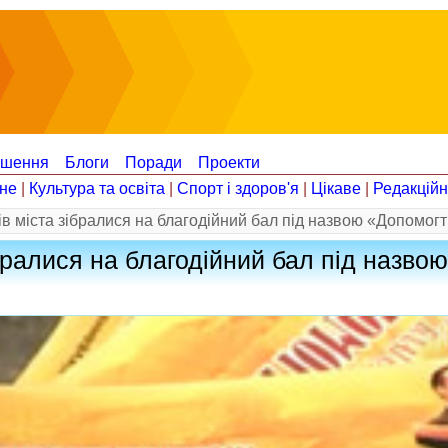
ошення
Блоги
Поради
Проекти
не
|
Культура та освіта
|
Спорт і здоров'я
|
Цікаве
|
Редакцій
в міста зібралися на благодійний бал під назвою «Допомогт
бралися на благодійний бал під назво