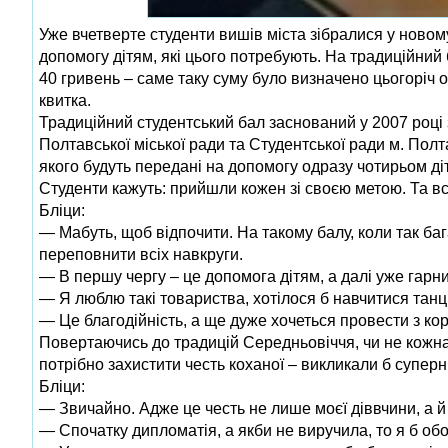
Уже вчетверте студенти вишів міста зібралися у новом
допомогу дітям, які цього потребують. На традиційни
40 гривень – саме таку суму було визначено цьогоріч о
квитка.
Традиційний студентський бал заснований у 2007 році з
Полтавської міської ради та Студентської ради м. Полта
якого будуть передані на допомогу одразу чотирьом ді
Студенти кажуть: прийшли кожен зі своєю метою. Та вс
Бліци:
— Мабуть, щоб відпочити. На такому балу, коли так бага
переповнити всіх навкруги.
— В першу чергу – це допомога дітям, а далі уже гарн
— Я люблю такі товариства, хотілося б навчитися тан
— Це благодійність, а ще дуже хочеться провести з кор
Повертаючись до традицій Середньовіччя, чи не кожна
потрібно захистити честь коханої – викликали б суперн
Бліци:
— Звичайно. Адже це честь не лише моєї діввчини, а й 
— Спочатку дипломатія, а якби не виручила, то я б о