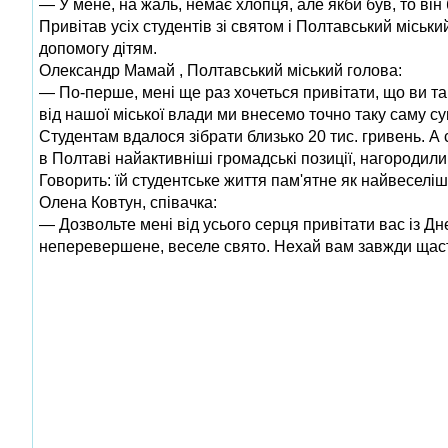
— У мене, на жаль, немає хлопця, але якби був, то він
Привітав усіх студентів зі святом і Полтавський міськ
допомогу дітям.
Олександр Мамай , Полтавський міський голова:
— По-перше, мені ще раз хочеться привітати, що ви такі 
від нашої міської влади ми внесемо точно таку саму сум
Студентам вдалося зібрати близько 20 тис. гривень. А с
в Полтаві найактивніші громадські позиції, нагородили
Говорить: їй студентське життя пам'ятне як найвеселіш
Олена Ковтун, співачка:
— Дозвольте мені від усього серця привітати вас із Дн
неперевершене, веселе свято. Нехай вам завжди щаст