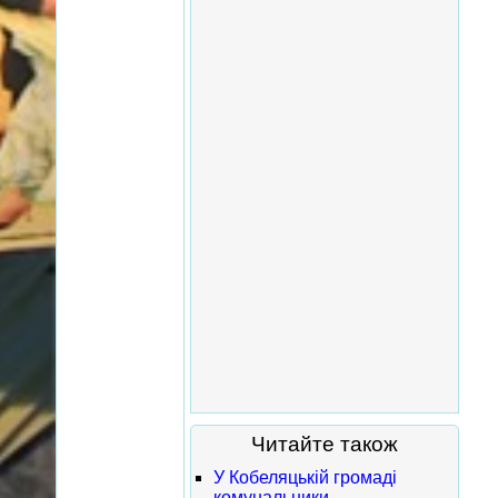
Читайте також
У Кобеляцькій громаді
комунальники