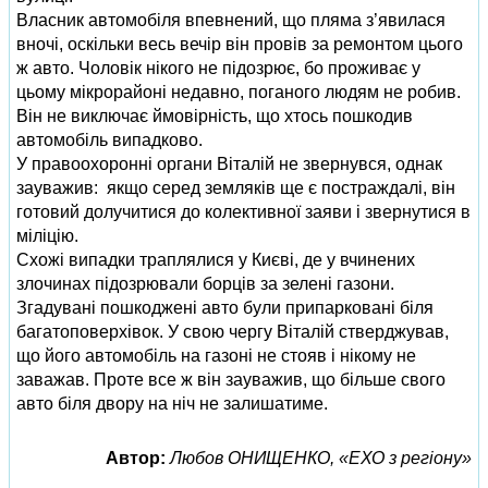
Власник автомобіля впевнений, що пляма з’явилася
вночі, оскільки весь вечір він провів за ремонтом цього
ж авто. Чоловік нікого не підозрює, бо проживає у
цьому мікрорайоні недавно, поганого людям не робив.
Він не виключає ймовірність, що хтось пошкодив
автомобіль випадково.
У правоохоронні органи Віталій не звернувся, однак
зауважив: якщо серед земляків ще є постраждалі, він
готовий долучитися до колективної заяви і звернутися в
міліцію.
Схожі випадки траплялися у Києві, де у вчинених
злочинах підозрювали борців за зелені газони.
Згадувані пошкоджені авто були припарковані біля
багатоповерхівок. У свою чергу Віталій стверджував,
що його автомобіль на газоні не стояв і нікому не
заважав. Проте все ж він зауважив, що більше свого
авто біля двору на ніч не залишатиме.
Автор:
Любов ОНИЩЕНКО, «ЕХО з регіону»