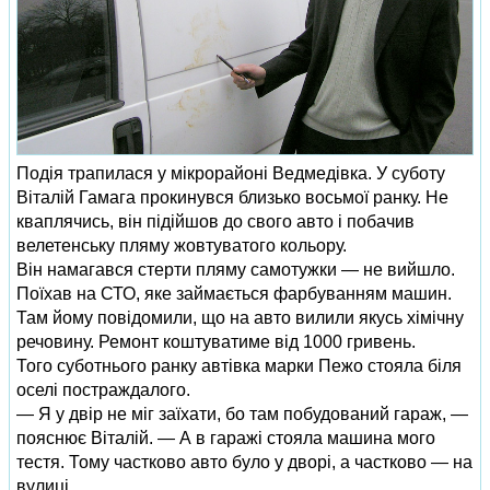
Подія трапилася у мікрорайоні Ведмедівка. У суботу
Віталій Гамага прокинувся близько восьмої ранку. Не
кваплячись, він підійшов до свого авто і побачив
велетенську пляму жовтуватого кольору.
Він намагався стерти пляму самотужки — не вийшло.
Поїхав на СТО, яке займається фарбуванням машин.
Там йому повідомили, що на авто вилили якусь хімічну
речовину. Ремонт коштуватиме від 1000 гривень.
Того суботнього ранку автівка марки Пежо стояла біля
оселі постраждалого.
— Я у двір не міг заїхати, бо там побудований гараж, —
пояснює Віталій. — А в гаражі стояла машина мого
тестя. Тому частково авто було у дворі, а частково — на
вулиці.