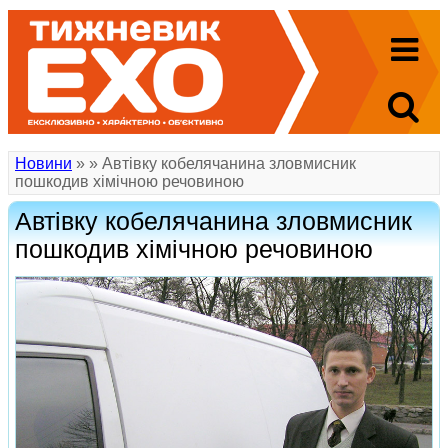
Новини
»
» Автівку кобелячанина зловмисник
пошкодив хімічною речовиною
Автівку кобелячанина зловмисник
пошкодив хімічною речовиною