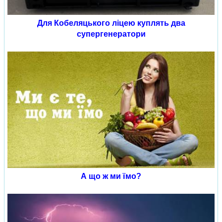
Для Кобеляцького ліцею куплять два
супергенератори
А що ж ми їмо?