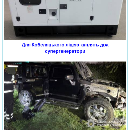
Для Кобеляцького ліцею куплять два
супергенератори