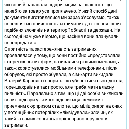
які вони й надавали підприємцям на знак того, що
начебто за товар усе проплачено. У який спосіб дані
документи виготовлялися ми зараз з’ясовуємо, також
перевіряємо причетність затриманих до скоєння інших
подібних злочинів на території області та держави. На
сьогодні нам уже відомо, що насіння вони планували
перепродати.»
Спритність та застережливість затриманих
проявлялася у тому, що вони постійно «представляли
інтереси» різних фірм, називалися різними іменами, а
також користувалися мобільними телефонами, після
оборудок, які просто збували, а сім-карти викидали.
Валерій Карандін говорить, що уберегтися сьогодні від
горе-шахраїв не так просто, але треба мати власну
пильність. Паралельно з тим, що ці дві особи викликали
великі підозри у самого підприємця, великим і
приємним сюрпризом стало те, що міліціонери на очах
у потенційних потерпілих «ліквідували» злочин, як
такий, а самих «організаторів» правопорушення
затримали.