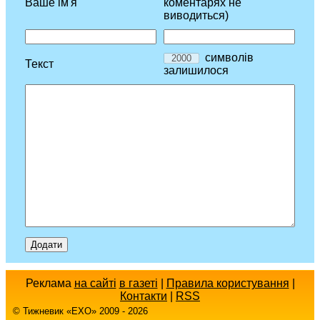
Ваше ім'я
коментарях не
виводиться)
символів
Текст
залишилося
Реклама
на сайті
в газеті
|
Правила користування
|
Контакти
|
RSS
© Тижневик «EХO» 2009 - 2026