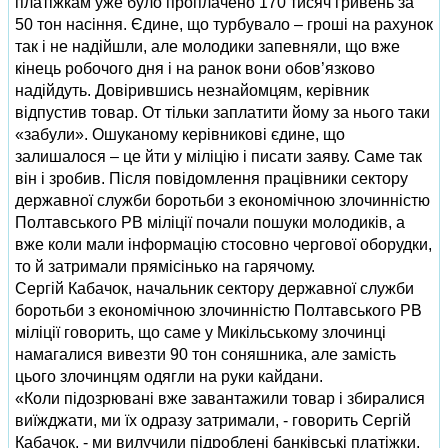
платіжкам уже було проплачено 170 тисяч гривень за
50 тон насіння. Єдине, що турбувало – гроші на рахунок
так і не надійшли, але молодики запевняли, що вже
кінець робочого дня і на ранок вони обов’язково
надійдуть. Довірившись незнайомцям, керівник
відпустив товар. От тільки заплатити йому за нього таки
«забули». Ошуканому керівникові єдине, що
залишалося – це йти у міліцію і писати заяву. Саме так
він і зробив. Після повідомлення працівники сектору
державної служби боротьби з економічною злочинністю
Полтавського РВ міліції почали пошуки молодиків, а
вже коли мали інформацію стосовно чергової оборудки,
то й затримали прямісінько на гарячому.
Сергій Кабачок, начальник сектору державної служби
боротьби з економічною злочинністю Полтавського РВ
міліції говорить, що саме у Микільському злочинці
намагалися вивезти 90 тон соняшника, але замість
цього злочинцям одягли на руки кайдани.
«Коли підозрювані вже завантажили товар і збиралися
виїжджати, ми їх одразу затримали, - говорить Сергій
Кабачок, - ми вилучили підроблені банківські платіжки,