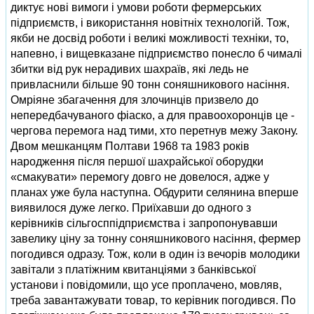
диктує нові вимоги і умови роботи фермерських
підприємств, і використання новітніх технологій. Тож,
якби не досвід роботи і великі можливості техніки, то,
напевно, і вищевказане підприємство понесло б чималі
збитки від рук нерадивих шахраїв, які ледь не
привласнили більше 90 тонн соняшникового насіння.
Омріяне збагачення для злочинців призвело до
непередбачуваного фіаско, а для правоохоронців це -
чергова перемога над тими, хто перетнув межу Закону.
Двом мешканцям Полтави 1968 та 1983 років
народження після першої шахрайської оборудки
«смакувати» перемогу довго не довелося, адже у
планах уже була наступна. Обдурити селянина вперше
виявилося дуже легко. Приїхавши до одного з
керівників сільгосппідприємства і запропонувавши
завелику ціну за тонну соняшникового насіння, фермер
погодився одразу. Тож, коли в один із вечорів молодики
завітали з платіжним квитанціями з банківської
установи і повідомили, що усе проплачено, мовляв,
треба завантажувати товар, то керівник погодився. По