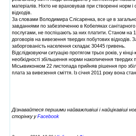
матеріалів. Ніхто не враховував при створенні норм і 
відходів.
За словами Володимира Слісаренка, все це в загально
завданнями по забезпеченню в Кобеляках санітарного
послугами, не поспішають за них платити. Станом на 
договорів на вивезення твердих побутових відходів. З
заборгованість населення складає 30445 гривень.
Відслідковуючи ситуацію протягом трьох років, у кінці
необхідності збільшення норми накопичення твердих по
Міськвиконком 22 листопада прийняв рішення про збільш
плата за вивезення сміття. Із січня 2011 року вона стан
Дізнавайтеся першими найважливіші і найцікавіші н
сторінку у
Facebook