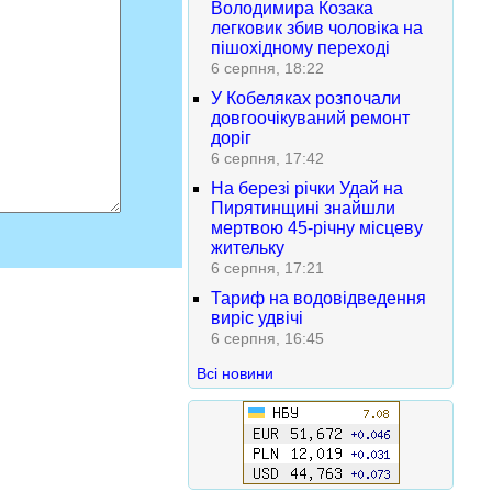
Володимира Козака
легковик збив чоловіка на
пішохідному переході
6 серпня, 18:22
У Кобеляках розпочали
довгоочікуваний ремонт
доріг
6 серпня, 17:42
На березі річки Удай на
Пирятинщині знайшли
мертвою 45-річну місцеву
жительку
6 серпня, 17:21
Тариф на водовідведення
виріс удвічі
6 серпня, 16:45
Всі новини