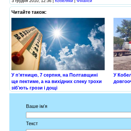
3 грудня 2010, 12:36
|
Кобеляки
|
Фінанси
Читайте також:
У п’ятницю, 7 серпня, на Полтавщині
У Кобе
ще пектиме, а на вихідних спеку трохи
довгооч
зіб’ють грози і дощі
Ваше ім'я
Текст