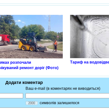
Тариф на водовідве
ляках розпочали
ікуваний ремонт доріг (Фото)
Додати коментар
Ваш e-mail (в коментарях не виводиться)
символів залишилося