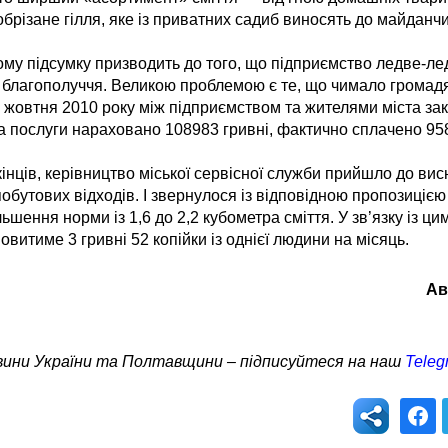
обрізане гілля, яке із приватних садиб виносять до майданчи
му підсумку призводить до того, що підприємство ледве-ле
 благополуччя. Великою проблемою є те, що чимало громад
1 жовтня 2010 року між підприємством та жителями міста з
а послуги нараховано 108983 гривні, фактично сплачено 958
-кінців, керівництво міської сервісної служби прийшло до ви
бутових відходів. І звернулося із відповідною пропозицією 
ення норми із 1,6 до 2,2 кубометра сміття. У зв’язку із цим
овитиме 3 гривні 52 копійки із однієї людини на місяць.
Ав
овини України та Полтавщини – підписуйтеся на наш
Teleg