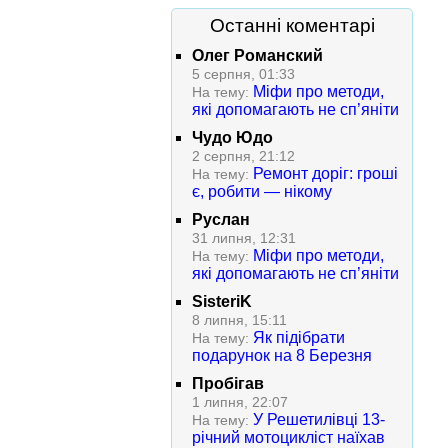
Останні коментарі
Олег Романский
5 серпня, 01:33
Міфи про методи,
На тему:
які допомагають не сп’яніти
Чудо Юдо
2 серпня, 21:12
Ремонт доріг: гроші
На тему:
є, робити — нікому
Руслан
31 липня, 12:31
Міфи про методи,
На тему:
які допомагають не сп’яніти
SisteriK
8 липня, 15:11
Як підібрати
На тему:
подарунок на 8 Березня
Пробігав
1 липня, 22:07
У Решетилівці 13-
На тему:
річний мотоцикліст наїхав