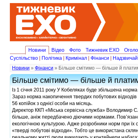
Новини
Відео
Фото
Тижневик ЕХО
Огол
Суспільство
|
Політика
|
Кримінал
|
Фінанси
|
Надзвичай
Новини
»
Фінанси
» Більше смітимо — більше й плати
Більше смітимо — більше й плати
Із 1 січня 2011 року У Кобеляках буде збільшена норм
Зараз норма накопичення твердих побутових відходів на
56 копійок з однієї особи на місяць.
Директор ККП «Міська сервісна служба» Володимир Слі
більше, аніж передбачено діючими нормами. Пов’язано
екологічною культурою. Адже розробники норм при їх с
«тверді побутові відходи». Тобто це використана склян
реальному житті люди викидають у контейнери набага