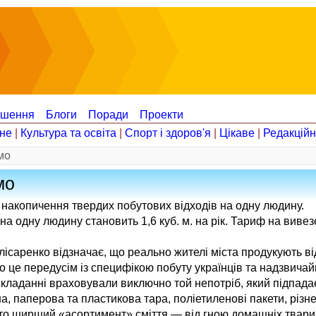
ошення
Блоги
Поради
Проекти
не
|
Культура та освіта
|
Спорт і здоров'я
|
Цікаве
|
Редакцій
мо
мо
а накопичення твердих побутових відходів на одну людину.
 одну людину становить 1,6 куб. м. на рік. Тариф на вивезе
саренко відзначає, що реально жителі міста продукують ві
 це передусім із специфікою побуту українців та надзвича
кладанні враховували виключно той непотріб, який підпадає
а, паперова та пластикова тара, поліетиленові пакети, різне
то ширший «асортимент» сміття — від гною домашніх твари