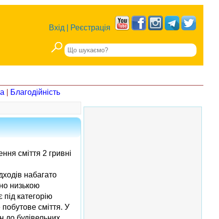
Вхід
|
Реєстрація
на
|
Благодійність
ння сміття 2 гривні
дходів набагато
йно низькою
 під категорію
 побутове сміття. У
н до будівельних