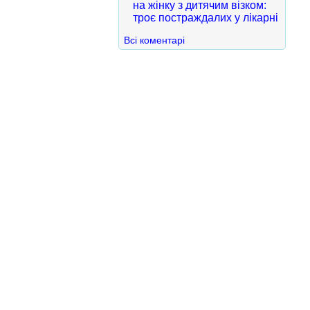
на жінку з дитячим візком:
троє постраждалих у лікарні
Всі коментарі