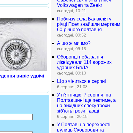
Volkswagen та Zeekr
сьогодні, 10:21
Поблизу села Балаклія у
річці Псел знайшли мертвим
60-річного полтавця
сьогодні, 09:52
А що ж ми їмо?
сьогодні, 09:15
Оборонці неба за ніч
ліквідували 114 ворожих
ударних БпЛА
сьогодні, 09:10
дення виріс удвічі
Що зміниться в серпні
6 серпня, 21:08
У п’ятницю, 7 серпня, на
Полтавщині ще пектиме, а
на вихідних спеку трохи
зіб’ють грози і дощі
6 серпня, 20:18
У Полтаві на перехресті
вулиць Сковороди та