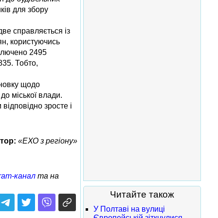
ків для збору
две справляється із
ян, користуючись
аключено 2495
35. Тобто,
сновку щодо
до міської влади.
 відповідно зросте і
тор:
«ЕХО з регіону»
ram-канал
та на
Читайте також
У Полтаві на вулиці
Європейській зіткнулися