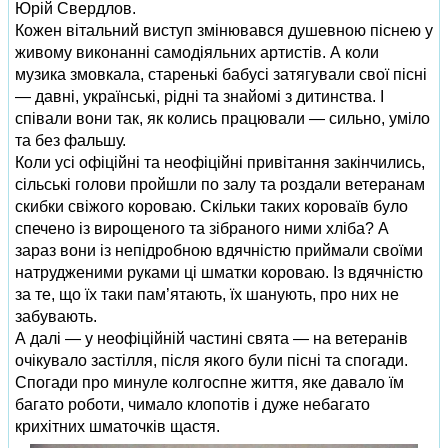
Юрій Свердлов.
Кожен вітальний виступ змінювався душевною піснею у
живому виконанні самодіяльних артистів. А коли
музика змовкала, старенькі бабусі затягували свої пісні
— давні, українські, рідні та знайомі з дитинства. І
співали вони так, як колись працювали — сильно, уміло
та без фальшу.
Коли усі офіційні та неофіційні привітання закінчились,
сільські голови пройшли по залу та роздали ветеранам
скибки свіжого короваю. Скільки таких короваїв було
спечено із вирощеного та зібраного ними хліба? А
зараз вони із непідробною вдячністю приймали своїми
натрудженими руками ці шматки короваю. Із вдячністю
за те, що їх таки пам’ятають, їх шанують, про них не
забувають.
А далі — у неофіційній частині свята — на ветеранів
очікувало застілля, після якого були пісні та спогади.
Спогади про минуле колгоспне життя, яке давало їм
багато роботи, чимало клопотів і дуже небагато
крихітних шматочків щастя.