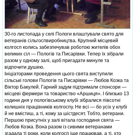
30‑го листопада у селі Пологи влаштували свято для
ветеранів сільгоспвиробництва. Крупний місцевий
колгосп колись забезпечував роботою жителів обох
великих сіл — Пологів та Писарівки. Тепер їх зібрали
разом у одному залі, щоб пригадати минуле та
відпочити душею.
Ініціаторами проведення цього свята виступили
сільські голови Пологів та Писарівки — Любов Козка та
Віктор Бакулей. Гарний задум підтримали спонсори —
місцеві фермери та товариство «Аршиця». І близько 13
години дня у пологівському клубі зібралися півсотні
колишніх працівників колгоспу. Не всі — бо усіх у клубі
й не вмістиш, а ті, кому за шістдесят. Тобто, ветерани.
Першою присутніх у залі вітала господиня свята —
Любов Козка. Вона разом із сивими ветеранами
згадала ті роки, коли колгосп іще працював, а ті, хто