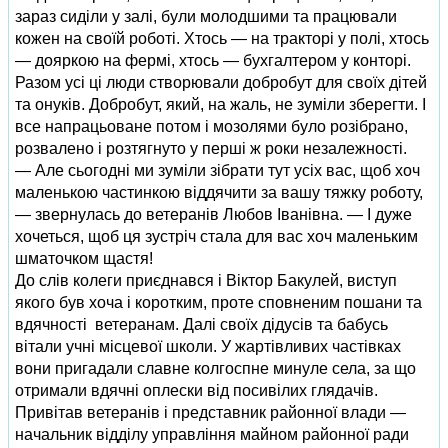
зараз сиділи у залі, були молодшими та працювали
кожен на своїй роботі. Хтось — на тракторі у полі, хтось
— дояркою на фермі, хтось — бухгалтером у конторі.
Разом усі ці люди створювали добробут для своїх дітей
та онуків. Добробут, який, на жаль, не зуміли зберегти. І
все напрацьоване потом і мозолями було розібрано,
розвалено і розтягнуто у перші ж роки незалежності.
— Але сьогодні ми зуміли зібрати тут усіх вас, щоб хоч
маленькою частинкою віддячити за вашу тяжку роботу,
— звернулась до ветеранів Любов Іванівна. — І дуже
хочеться, щоб ця зустріч стала для вас хоч маленьким
шматочком щастя!
До слів колеги приєднався і Віктор Бакулей, виступ
якого був хоча і коротким, проте сповненим пошани та
вдячності ветеранам. Далі своїх дідусів та бабусь
вітали учні місцевої школи. У жартівливих частівках
вони пригадали славне колгоспне минуле села, за що
отримали вдячні оплески від посивілих глядачів.
Привітав ветеранів і представник районної влади —
начальник відділу управління майном районної ради