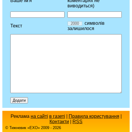
Ваше ім'я
коментарях не
виводиться)
символів
Текст
залишилося
Реклама
на сайті
в газеті
|
Правила користування
|
Контакти
|
RSS
© Тижневик «EХO» 2009 - 2026