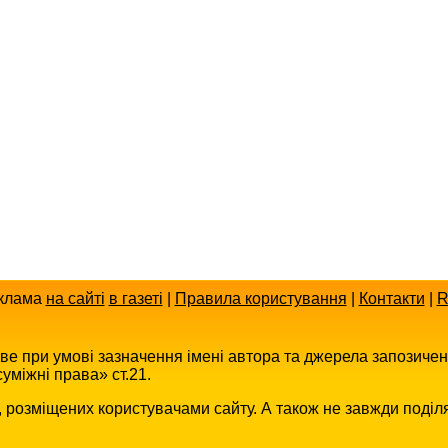
клама
на сайті
в газеті
|
Правила користування
|
Контакти
|
R
иве при умові зазначення імені автора та джерела запозиче
уміжні права» ст.21.
в, розміщених користувачами сайту. А також не завжди поділ