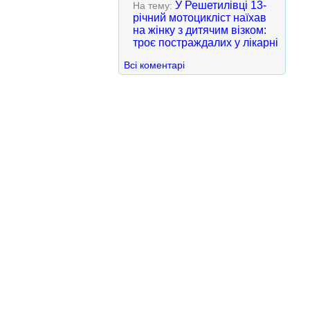
У Решетилівці 13-
На тему:
річний мотоцикліст наїхав
на жінку з дитячим візком:
троє постраждалих у лікарні
Всі коментарі