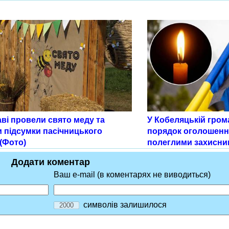
ві провели свято меду та
У Кобеляцькій гром
и підсумки пасічницького
порядок оголошенн
(Фото)
полеглими захисни
Додати коментар
Ваш e-mail (в коментарях не виводиться)
символів залишилося