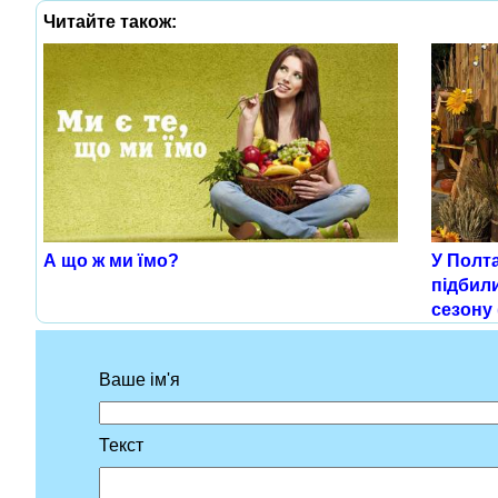
Читайте також:
А що ж ми їмо?
У Полта
підбил
сезону 
Ваше ім'я
Текст