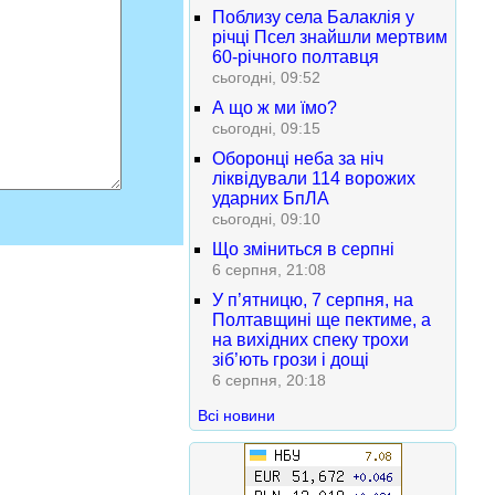
Поблизу села Балаклія у
річці Псел знайшли мертвим
60-річного полтавця
сьогодні, 09:52
А що ж ми їмо?
сьогодні, 09:15
Оборонці неба за ніч
ліквідували 114 ворожих
ударних БпЛА
сьогодні, 09:10
Що зміниться в серпні
6 серпня, 21:08
У п’ятницю, 7 серпня, на
Полтавщині ще пектиме, а
на вихідних спеку трохи
зіб’ють грози і дощі
6 серпня, 20:18
Всі новини