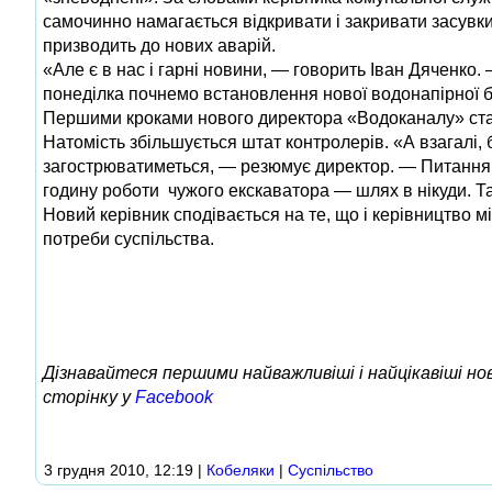
самочинно намагається відкривати і закривати засувки
призводить до нових аварій.
«Але є в нас і гарні новини, — говорить Іван Дяченко.
понеділка почнемо встановлення нової водонапірної б
Першими кроками нового директора «Водоканалу» стал
Натомість збільшується штат контролерів. «А взагалі
загострюватиметься, — резюмує директор. — Питання 
годину роботи чужого екскаватора — шлях в нікуди. Та
Новий керівник сподівається на те, що і керівництво 
потреби суспільства.
Дізнавайтеся першими найважливіші і найцікавіші н
сторінку у
Facebook
3 грудня 2010, 12:19
|
Кобеляки
|
Суспільство