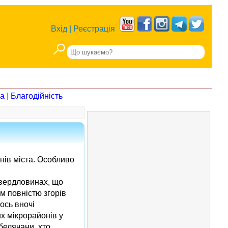
Вхід
|
Реєстрація
на
|
Благодійність
нів міста. Особливо
свердловинах, що
м повністю згорів
ось вночі
х мікрорайонів у
белячани, хто