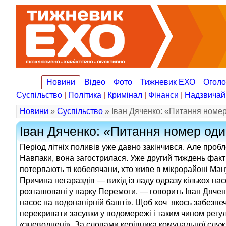
Новини
Відео
Фото
Тижневик ЕХО
Огол
Суспільство
|
Політика
|
Кримінал
|
Фінанси
|
Надзвичай
Новини
»
Суспільство
» Іван Дяченко: «Питання номе
Іван Дяченко: «Питання номер од
Період літніх поливів уже давно закінчився. Але проб
Навпаки, вона загострилася. Уже другий тиждень факт
потерпають ті кобелячани, хто живе в мікрорайоні Ма
Причина негараздів — вихід із ладу одразу кількох н
розташовані у парку Перемоги, — говорить Іван Дяче
насос на водонапірній башті». Щоб хоч якось забезпе
перекривати засувки у водомережі і таким чином регул
«зневоднені». За словами керівника комунальної служб