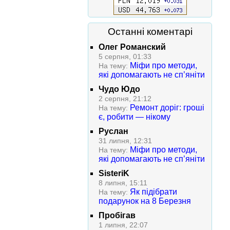
Останні коментарі
Олег Романский
5 серпня, 01:33
Міфи про методи,
На тему:
які допомагають не сп’яніти
Чудо Юдо
2 серпня, 21:12
Ремонт доріг: гроші
На тему:
є, робити — нікому
Руслан
31 липня, 12:31
Міфи про методи,
На тему:
які допомагають не сп’яніти
SisteriK
8 липня, 15:11
Як підібрати
На тему:
подарунок на 8 Березня
Пробігав
1 липня, 22:07