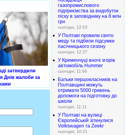
газопромислового
підприємства за видобуток
піску в заповіднику на 8 млн
грн
сьогодні, 12:53
У Полтаві провели свято
меду та підбили підсумки
пасічницького сезону
сьогодні, 12:27
У Кременчуці вночі згорів
автомобіль Hummer
аді затвердили
сьогодні, 11:56
я Днів жалоби за
Батьки першокласників на
ками
Полтавщині можуть
отримати 5000 гривень
допомоги на підготовку до
школи
сьогодні, 11:11
У Полтаві на вулиці
Європейській зіткнулися
Volkswagen та Zeekr
сьогодні, 10:21