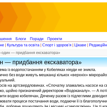
ошення
Блоги
Поради
Проекти
не
|
Культура та освіта
|
Спорт і здоров'я
|
Цікаве
|
Редакцій
р один — придбання екскаватора»
ин — придбання екскаватора»
лема із водопостачанням у Кобеляках нікуди не зникла.
ично без води живуть мешканці кількох «верхніх» мікрорайо
нуальний.
асосів на артсвердловинах. «Спочатку зламались насоси на 
нко, щойно призначений директором «Водоканалу». — А поті
чити водою кобелячан, Дяченку разом із підлеглими доводил
ювати процеси постачання води, подаючи її із благополучни
и, добряче дошкуляють їм і місцеві «самодєлкіни». Це ті ко