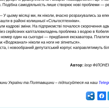
. Подібна самодіяльність лише створює нові проблеми — рве
 — У цьому місяці ми, як ніколи, вчасно розрахувались за еле
ашти в районі колишньої «Сільгосптехніки».
и кадрові зміни. На підприємстві почалося скорочення адм
, без серйозних капіталовкладень проблема з водою в Кобел
номер один на сьогодні — придбання екскаватора. Платити 
к «Водоканал» ніколи на ноги не зіпнеться».
міста, і новообраний депутатський корпус направлятимуть бі
Автор:
Ігор ФІЛОНЕН
овини України та Полтавщини – підписуйтеся на наш
Teleg