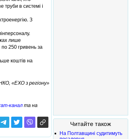
 труби в системі і
ктроенергію. З
інперсоналу.
яках лише
по 250 гривень за
льше коштів на
КО, «ЕХО з регіону»
ram-канал
та на
Читайте також
На Полтавщині судитимуть
посадовця