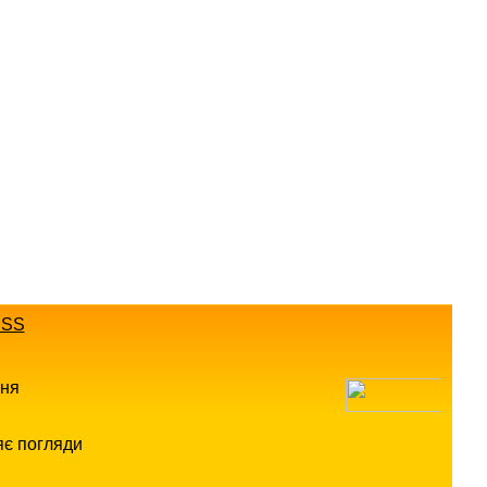
SS
ння
яє погляди