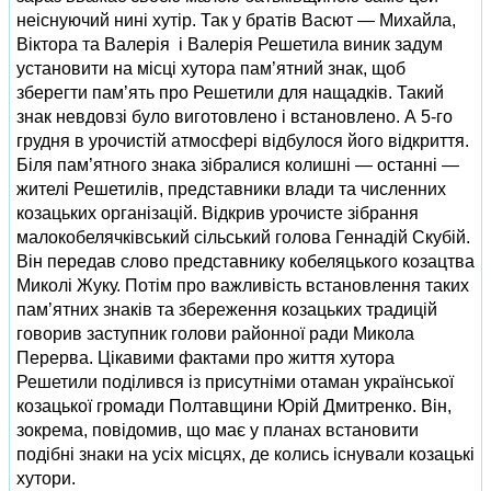
неіснуючий нині хутір. Так у братів Васют — Михайла,
Віктора та Валерія і Валерія Решетила виник задум
установити на місці хутора пам’ятний знак, щоб
зберегти пам’ять про Решетили для нащадків. Такий
знак невдовзі було виготовлено і встановлено. А 5‑го
грудня в урочистій атмосфері відбулося його відкриття.
Біля пам’ятного знака зібралися колишні — останні —
жителі Решетилів, представники влади та численних
козацьких організацій. Відкрив урочисте зібрання
малокобелячківський сільський голова Геннадій Скубій.
Він передав слово представнику кобеляцького козацтва
Миколі Жуку. Потім про важливість встановлення таких
пам’ятних знаків та збереження козацьких традицій
говорив заступник голови районної ради Микола
Перерва. Цікавими фактами про життя хутора
Решетили поділився із присутніми отаман української
козацької громади Полтавщини Юрій Дмитренко. Він,
зокрема, повідомив, що має у планах встановити
подібні знаки на усіх місцях, де колись існували козацькі
хутори.