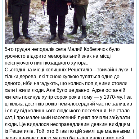
5‑го грудня неподалік села Малий Кобелячок було
урочисто відкрито меморіальний знак на місці
неіснуючого нині козацького хутора.
Сьогодні на місці колишніх Решетилів—звичайні луки. І
тільки дерева, які тісною купкою туляться одне до
одного, ніби нагадують, що колись попід ними стояли
хати і жили люди. Але було це давно. Адже останній
житель покинув хутір сорок років тому — у 1970‑му. І за
ці кілька десятків років немилосердний час не залишив
і сліду від колишнього людського поселення. Не стало
хат, і про маленький населений пункт почали забувати
люди. Це видалося несправедливим деяким вихідцям
із Решетилів. Той, хто бігав по цій землі ще маленьким, і
зараз вважає своєю малою батьківщиною саме цей