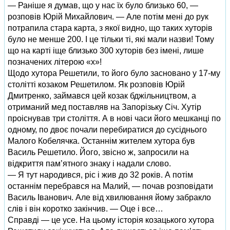
— Раніше я думав, що у нас їх було близько 60, —
розповів Юрій Михайлович. — Але потім мені до рук
потрапила стара карта, з якої видно, що таких хуторів
було не менше 200. І це тільки ті, які мали назви! Тому
що на карті іще близько 300 хуторів без імені, лише
позначених літерою «х»!
Щодо хутора Решетили, то його було засновано у 17‑му
столітті козаком Решетилом. Як розповів Юрій
Дмитренко, займався цей козак бджільництвом, а
отриманий мед поставляв на Запорізьку Січ. Хутір
проіснував три століття. А в нові часи його мешканці по
одному, по двоє почали перебиратися до сусіднього
Малого Кобелячка. Останнім жителем хутора був
Василь Решетило. Його, звісно ж, запросили на
відкриття пам’ятного знаку і надали слово.
— Я тут народився, ріс і жив до 32 років. А потім
останнім перебрався на Малий, — почав розповідати
Василь Іванович. Але від хвилювання йому забракло
слів і він коротко закінчив. — Оце і все…
Справді — це усе. На цьому історія козацького хутора