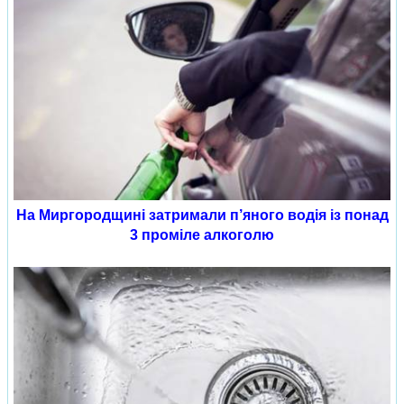
На Миргородщині затримали п’яного водія із понад
3 проміле алкоголю