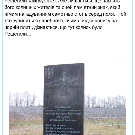
Решетили закінчується. Але лишається іще пам’ять
його колишніх жителів та оцей пам’ятний знак, який
німим нагадуванням самотньо стоїть серед поля. І той,
хто зупиниться і пробіжить очима рядки напису на
чорній плиті, дізнається, що тут колись були
Решетили…