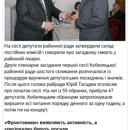
На сесії депутати районної ради затвердили склад
постійних комісій і говорили про загадкову смерть у
районній лікарні.
Друге пленарне засідання першої сесії Кобеляцької
районної ради шостого скликання розпочалося із
процедури вручення депутатських посвідчень і значків.
Після цього голова райради Юрій Тагадюк оголосив
про початок сесії. На неї із 55 обраних, прибули 47
депутатів. Кобеляцьким обранцям запропонували
вирішити всі питання порядку денного за одну годину, а
потім іти на концерт.
«Фронтовики» виявляють активність, а
«регіонали» беруть посади