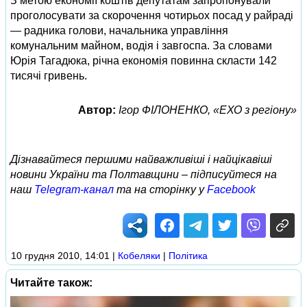
З метою економії коштів депутатам запропонували
проголосувати за скорочення чотирьох посад у райраді
— радника голови, начальника управління
комунальним майном, водія і завгоспа. За словами
Юрія Тагадюка, річна економія повинна скласти 142
тисячі гривень.
Автор:
Ігор ФІЛОНЕНКО, «ЕХО з регіону»
Дізнавайтеся першими найважливіші і найцікавіші
новини України та Полтавщини – підписуйтеся на
наш
Telegram-канал
та на сторінку у
Facebook
10 грудня 2010, 14:01
|
Кобеляки
|
Політика
Читайте також: