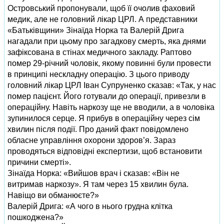
Островський пропонували, щоб її очолив фаховий
медик, але не головний лікар ЦРЛ. А представники
«Батьківщини» Зінаїда Норка та Валерій Дрига
нагадали при цьому про загадкову смерть, яка днями
зафіксована в стінах медичного закладу. Раптово
помер 29‑річний чоловік, якому повинні були провести
в принципі нескладну операцію. З цього приводу
головний лікар ЦРЛ Іван Супруненко сказав: «Так, у нас
помер пацієнт. Його готували до операції, привезли в
операційну. Навіть наркозу ще не вводили, а в чоловіка
зупинилося серце. Я прибув в операційну через сім
хвилин після події. Про даний факт повідомлено
обласне управління охорони здоров’я. Зараз
проводяться відповідні експертизи, щоб встановити
причини смерті».
Зінаїда Норка: «Вийшов врач і сказав: «Він не
витримав наркозу». Я там через 15 хвилин була.
Навіщо ви обманюєте?»
Валерій Дрига: «А чого в нього грудна клітка
пошкоджена?»