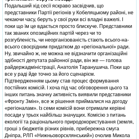
Подальший хід сесії яскраво засвідчив, що
представники Партії регіонів у Кобеляцькому районі, не
чекаючи часу, беруть у свої руки всі владні важелі. І
поки що їм це вдається просто блискуче. Представники
так званих опозиційних партій через чи то
розгубленість, чи неорганізованість стають всього-на-
всього своєрідним придатком до «регіональної» ради.
Ну, звичайно ж, не можна не відзначити організаційні
здібності депутата районної ради, він же — голова
райдержадміністрації, Анатолія Таранушича. Поки що
все у раді йде точно за його сценарієм.
Підтвердженням цьому став процес формування
постійних комісій. І хоча під час обговорення цього та
інших питань значну активність виявили представники
«Фронту Змін», все ж рішення приймалися на догоду
«регіоналам». Із семи комісій вони отримали керівні
посади у трьох найбільш значущих. Комісію з питань
екології та раціонального природокористування (земля,
гроші з бюджетів різних рівнів, прибережна смуга
Дніпра, РЛП «Нижньоворсклянський») очолив Микола