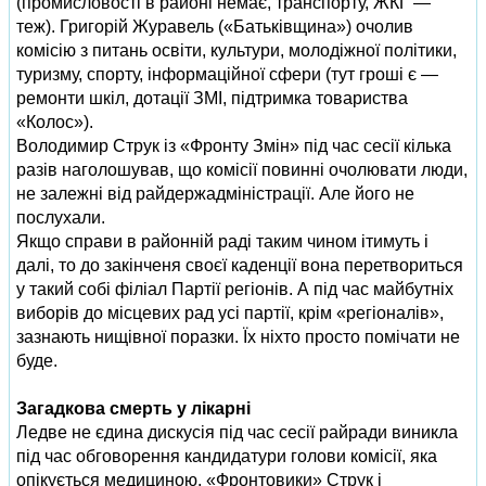
(промисловості в районі немає, транспорту, ЖКГ —
теж). Григорій Журавель («Батьківщина») очолив
комісію з питань освіти, культури, молодіжної політики,
туризму, спорту, інформаційної сфери (тут гроші є —
ремонти шкіл, дотації ЗМІ, підтримка товариства
«Колос»).
Володимир Струк із «Фронту Змін» під час сесії кілька
разів наголошував, що комісії повинні очолювати люди,
не залежні від райдержадміністрації. Але його не
послухали.
Якщо справи в районній раді таким чином ітимуть і
далі, то до закінченя своєї каденції вона перетвориться
у такий собі філіал Партії регіонів. А під час майбутніх
виборів до місцевих рад усі партії, крім «регіоналів»,
зазнають нищівної поразки. Їх ніхто просто помічати не
буде.
Загадкова смерть у лікарні
Ледве не єдина дискусія під час сесії райради виникла
під час обговорення кандидатури голови комісії, яка
опікується медициною. «Фронтовики» Струк і