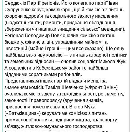
Сердюк із Партії регіонів. Його колега по партії Іван
Супруненко керує, крім лікарні, ще й комісією з питань
охорони здоров’я та соціального захисту населення
(бюджетні кошти, ремонти, придбання обладнання,
збереження чи навпаки знищення сільської медицини).
Регіонал Володимир Вовк очолив комісію з питань
бюджету, фінансів, цін, управлінням майном та
інвестицій (майно і гроші — цим все сказано). Ще одну
найбільш важливу комісію — з питань аграрної політики
та земельних відносин — очолив соціаліст Микола Жук.
А соціалісти в Кобеляцькому районі є найбільш
відданими соратниками регіоналів.
Представникам інших партій віддали менші за
значенням комісії. Таміла Шевченко («Фронт Змін»)
очолила комісію з депутатської діяльності, регламенту,
законності і правопорядку (вручення значків,
присвоєння почесних звань). Віктор Муха
(«Батьківщина») керуватиме комісією з питань
промислової політики, підприємництва, транспорту,
зв’язку, житлово‑комунального господарства