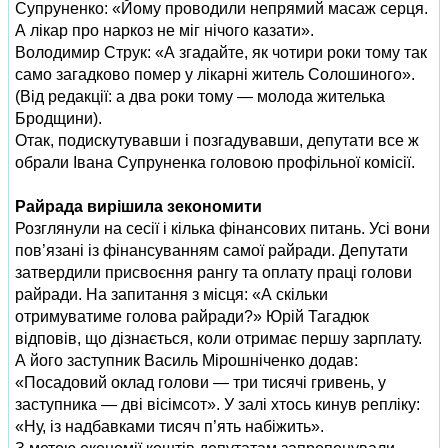
Супруненко: «Йому проводили непрямий масаж серця.
А лікар про наркоз не міг нічого казати».
Володимир Струк: «А згадайте, як чотири роки тому так
само загадково помер у лікарні житель Солошиного».
(Від редакції: а два роки тому — молода жителька
Бродщини).
Отак, подискутувавши і позгадувавши, депутати все ж
обрали Івана Супруненка головою профільної комісії.
Райрада вирішила зекономити
Розглянули на сесії і кілька фінансових питань. Усі вони
пов’язані із фінансуванням самої райради. Депутати
затвердили присвоєння рангу та оплату праці голови
райради. На запитання з місця: «А скільки
отримуватиме голова райради?» Юрій Тагадюк
відповів, що дізнається, коли отримає першу зарплату.
А його заступник Василь Мірошніченко додав:
«Посадовий оклад голови — три тисячі гривень, у
заступника — дві вісімсот». У залі хтось кинув репліку:
«Ну, із надбавками тисяч п’ять набіжить».