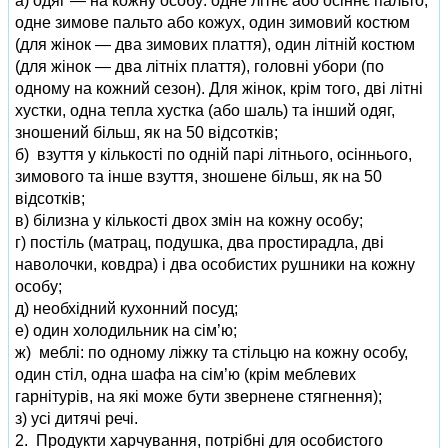
а) одяг — на кожну особу: одне літнє або осіннє пальто,
одне зимове пальто або кожух, один зимовий костюм
(для жінок — два зимових плаття), один літній костюм
(для жінок — два літніх плаття), головні убори (по
одному на кожний сезон). Для жінок, крім того, дві літні
хустки, одна тепла хустка (або шаль) та інший одяг,
зношений більш, як на 50 відсотків;
б) взуття у кількості по одній парі літнього, осіннього,
зимового та інше взуття, зношене більш, як на 50
відсотків;
в) білизна у кількості двох змін на кожну особу;
г) постіль (матрац, подушка, два простирадла, дві
наволочки, ковдра) і два особистих рушники на кожну
особу;
д) необхідний кухонний посуд;
е) один холодильник на сім’ю;
ж) меблі: по одному ліжку та стільцю на кожну особу,
один стіл, одна шафа на сім’ю (крім меблевих
гарнітурів, на які може бути звернене стягнення);
з) усі дитячі речі.
2. Продукти харчування, потрібні для особистого