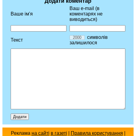
Додати коментар
Ваш e-mail (в
Ваше ім'я
коментарях не
виводиться)
символів
Текст
залишилося
Реклама
на сайті
в газеті
|
Правила користування
|