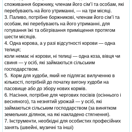
споживання боржнику, членам його сім’ї та особам, які
перебувають на його утриманні, — на три місяці.
3. Паливо, потрібне боржникові, членам його сім’ї та
особам, які перебувають на його утриманні, для
готування їжі та обігрівання приміщення протягом
шести місяців.
4. Одна корова, а у разі відсутності корови — одна
телиця;
коли немає ні корови, ні телиці — одна коза, вівця чи
свиня — у осіб, які займаються сільським
господарством.
5. Корм для худоби, який не підлягає вилученню в
кількості, потрібній до початку вигону худоби на
пасовище або до збору нових кормів.
6. Насіння, потрібне для чергових посівів (осіннього і
весняного), та незнятий урожай — у осіб, які
займаються сільським господарством (за винятком
земельних ділянок, на які накладено стягнення).
7. Інструменти, необхідні для особистих професійних
занять (швейні, музичні та інші)