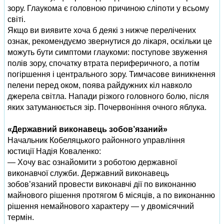
зору. Глаукома є головною причиною сліпоти у всьому
світі.
Якщо ви виявите хоча б деякі з нижче перелічених
ознак, рекомендуємо звернутися до лікаря, оскільки це
можуть бути симптоми глаукоми: поступове звуження
полів зору, спочатку втрата периферичного, а потім
погіршення і центрального зору. Тимчасове виникнення
пелени перед оком, поява райдужних кіл навколо
джерела світла. Напади різкого головного болю, після
яких затуманюється зір. Почервоніння очного яблука.
«Державний виконавець зобов’язаний»
Начальник Кобеляцького районного управління
юстиції Надія Коваленко:
— Хочу вас ознайомити з роботою державної
виконавчої служби. Державний виконавець
зобов’язаний провести виконавчі дії по виконанню
майнового рішення протягом 6 місяців, а по виконанню
рішення немайнового характеру — у двомісячний
термін.