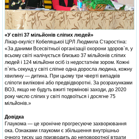
«У світі 37 мільйонів сліпих людей»
Лікар-окуліст Кобеляцької ЦРЛ Людмила Старостіна:
«За даними Всесвітньої організації охорони здоров`я, у
всьому світі налічується близько 37 мільйонів сліпих
людей і 124 мільйони осіб із недостатнім зором. Кожні
п`ять секунд у світі сліпне одна доросла людина, кожну
хвилину — дитина. При цьому три чверті випадків
сліпоти виліковні або предвідворотні. За розрахунками
ВОЗ, якщо не будуть вжиті термінові заходи, до 2020
року число сліпих у світі подвоїться і досягне 75
мільйонів.»
Довідка
Глаукома — це хронічне прогресуюче захворювання
ока. Ознаками глаукоми є збільшення внутрішньо
очного тиску, що призводить до неповоротної втрати