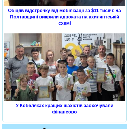
Обіцяв відстрочку від мобілізації за $11 тисяч: на
Полтавщині викрили адвоката на ухилянтській
схемі
У Кобеляках кращих шахістів заохочували
фінансово