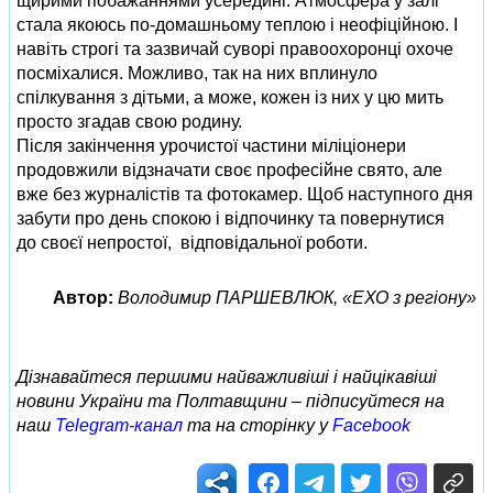
щирими побажаннями усередині. Атмосфера у залі
стала якоюсь по-домашньому теплою і неофіційною. І
навіть строгі та зазвичай суворі правоохоронці охоче
посміхалися. Можливо, так на них вплинуло
спілкування з дітьми, а може, кожен із них у цю мить
просто згадав свою родину.
Після закінчення урочистої частини міліціонери
продовжили відзначати своє професійне свято, але
вже без журналістів та фотокамер. Щоб наступного дня
забути про день спокою і відпочинку та повернутися
до своєї непростої, відповідальної роботи.
Автор:
Володимир ПАРШЕВЛЮК, «ЕХО з регіону»
Дізнавайтеся першими найважливіші і найцікавіші
новини України та Полтавщини – підписуйтеся на
наш
Telegram-канал
та на сторінку у
Facebook