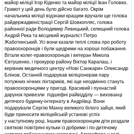
майор міліції Ігор Кіденко та майор міліції Іван Головко.
Грамот у цей день було дійсно багато. Окрім
начальника міліції відзнаки кращим вручали ще голова
райдержадміністрації Сергій Шовкопляс, голова
районної ради Володимир Левицький, селищний голова
Андрій Река та місцевий журналіст Петро
Жаботинський. Усі вони казали теплі слова про роботу
правоохоронців і були щедрими на хороші побажання.
Вітали колег-правоохоронців і ветеран Микола
Євтушенко, і прокурор району Віктор Каралаш, і
керівник медичного центру «Нові Санжари» Олександр
Блінов. Останній подарував міліціонерам пару
потужних нічних ліхтариків, які іще неодмінно стануть
правоохоронцями у пригоді. Красивий і пухнастий
дарунок привезли підшефні райвідділу — вихованці
дитячого будинку-інтернату в Андріївці. Вони
подарували Сергію Махну великого білого зайця, який
буде приносити міліцейській установі успіх
у наступному році. Іншим правоохоронцям діти роздали
святкові повітряні кульки із добрими і по-дитячому