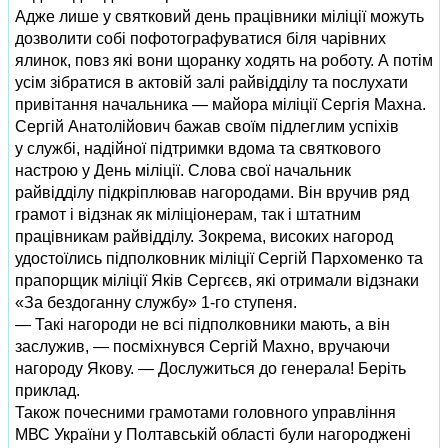
Адже лише у святковий день працівники міліції можуть
дозволити собі пофотографуватися біля чарівних
ялинок, повз які вони щоранку ходять на роботу. А потім
усім зібратися в актовій залі райвідділу та послухати
привітання начальника — майора міліції Сергія Махна.
Сергій Анатолійович бажав своїм підлеглим успіхів
у службі, надійної підтримки вдома та святкового
настрою у День міліції. Слова свої начальник
райвідділу підкріплював нагородами. Він вручив ряд
грамот і відзнак як міліціонерам, так і штатним
працівникам райвідділу. Зокрема, високих нагород
удостоїлись підполковник міліції Сергій Пархоменко та
прапорщик міліції Яків Сергєєв, які отримали відзнаки
«За бездоганну службу» 1‑го ступеня.
— Такі нагороди не всі підполковники мають, а він
заслужив, — посміхнувся Сергій Махно, вручаючи
нагороду Якову. — Дослужиться до генерала! Беріть
приклад.
Також почесними грамотами головного управління
МВС України у Полтавській області були нагороджені