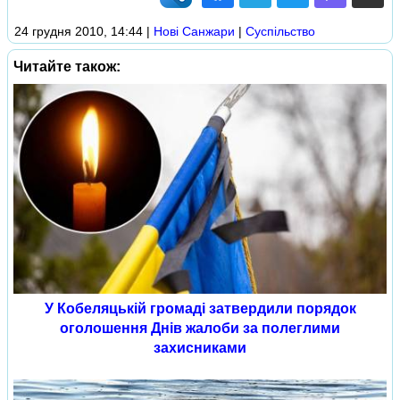
24 грудня 2010, 14:44
|
Нові Cанжари
|
Суспільство
Читайте також:
У Кобеляцькій громаді затвердили порядок
оголошення Днів жалоби за полеглими
захисниками