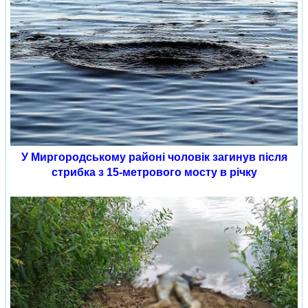
У Миргородському районі чоловік загинув після
стрибка з 15-метрового мосту в річку