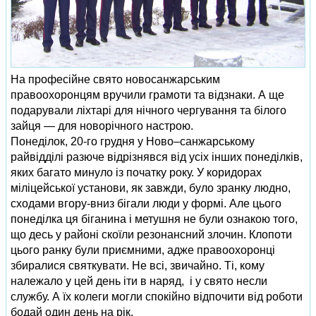
На професійне свято новосанжарським
правоохоронцям вручили грамоти та відзнаки. А ще
подарували ліхтарі для нічного чергування та білого
зайця — для новорічного настрою.
Понеділок, 20‑го грудня у Ново–санжарському
райвідділі разюче відрізнявся від усіх інших понеділків,
яких багато минуло із початку року. У коридорах
міліцейської установи, як завжди, було зранку людно,
сходами вгору-вниз бігали люди у формі. Але цього
понеділка ця біганина і метушня не були ознакою того,
що десь у районі скоїли резонансний злочин. Клопоти
цього ранку були приємними, адже правоохоронці
збиралися святкувати. Не всі, звичайно. Ті, кому
належало у цей день іти в наряд, і у свято несли
службу. А їх колеги могли спокійно відпочити від роботи
бодай один день на рік.