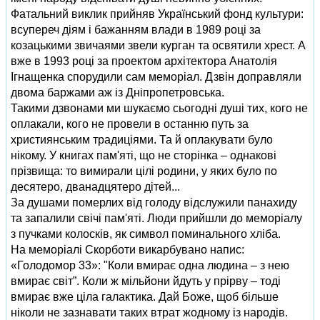
Фатальний виклик прийняв Український фонд культури:
всупереч діям і бажанням влади в 1989 році за
козацькими звичаями звели курган та освятили хрест. А
вже в 1993 році за проектом архітектора Анатолія
Ігнащенка спорудили сам меморіал. Дзвін доправляли
двома баржами аж із Дніпропетровська.
Такими дзвонами ми шукаємо сьогодні душі тих, кого не
оплакали, кого не провели в останню путь за
християнським традиціями. Та й оплакувати було
нікому. У книгах пам'яті, що не сторінка – однакові
прізвища: то вимирали цілі родини, у яких було по
десятеро, дванадцятеро дітей...
За душами померлих від голоду відслужили панахиду
та запалили свічі пам'яті. Люди прийшли до меморіалу
з пучками колосків, як символ поминального хліба.
На меморіалі Скорботи викарбувано напис:
«Голодомор 33»: "Коли вмирає одна людина – з нею
вмирає світ”. Коли ж мільйони йдуть у прірву – тоді
вмирає вже ціла галактика. Дай Боже, щоб більше
ніколи не зазнавати таких втрат жодному із народів.