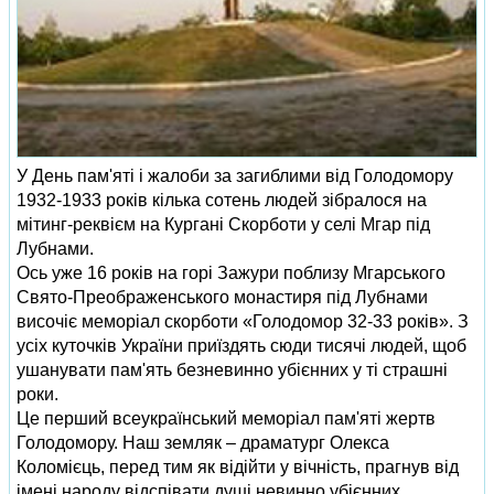
У День пам'яті і жалоби за загиблими від Голодомору
1932-1933 років кілька сотень людей зібралося на
мітинг-реквієм на Кургані Скорботи у селі Мгар під
Лубнами.
Ось уже 16 років на горі Зажури поблизу Мгарського
Свято-Преображенського монастиря під Лубнами
височіє меморіал скорботи «Голодомор 32-33 років». З
усіх куточків України приїздять сюди тисячі людей, щоб
ушанувати пам'ять безневинно убієнних у ті страшні
роки.
Це перший всеукраїнський меморіал пам'яті жертв
Голодомору. Наш земляк – драматург Олекса
Коломієць, перед тим як відійти у вічність, прагнув від
імені народу відспівати душі невинно убієнних.