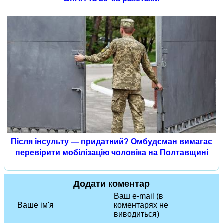
Після інсульту — придатний? Омбудсман вимагає
перевірити мобілізацію чоловіка на Полтавщині
Додати коментар
Ваш e-mail (в
Ваше ім'я
коментарях не
виводиться)