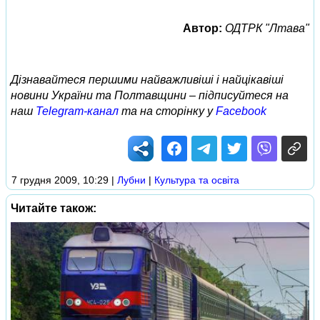
Автор:
ОДТРК "Лтава"
Дізнавайтеся першими найважливіші і найцікавіші
новини України та Полтавщини – підписуйтеся на
наш
Telegram-канал
та на сторінку у
Facebook
7 грудня 2009, 10:29
|
Лубни
|
Культура та освіта
Читайте також: