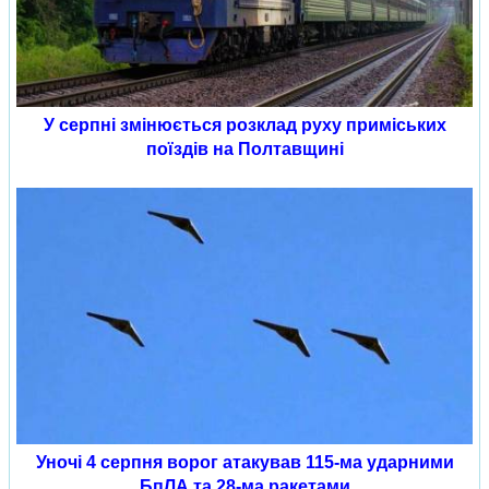
У серпні змінюється розклад руху приміських
поїздів на Полтавщині
Уночі 4 серпня ворог атакував 115-ма ударними
БпЛА та 28-ма ракетами