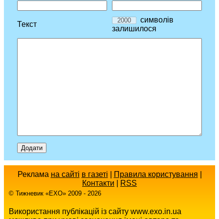
символів
Текст
залишилося
Реклама
на сайті
в газеті
|
Правила користування
|
Контакти
|
RSS
© Тижневик «EХO» 2009 - 2026
Використання публікацій із сайту www.exo.in.ua