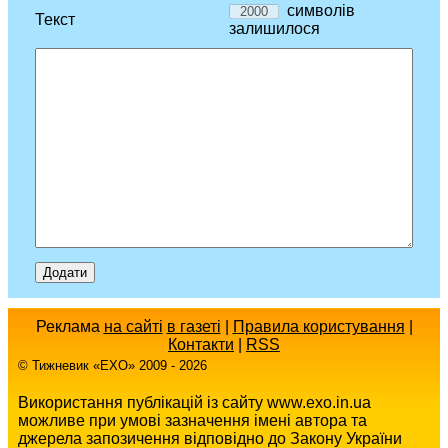
символів
Текст
залишилося
Реклама
на сайті
в газеті
|
Правила користування
|
Контакти
|
RSS
© Тижневик «EХO» 2009 - 2026
Використання публікацій із сайту www.exo.in.ua
можливе при умові зазначення імені автора та
джерела запозичення відповідно до Закону України