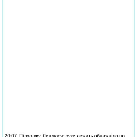
20:07. Підходжу. Дивлюся: руки лежать обважніло по