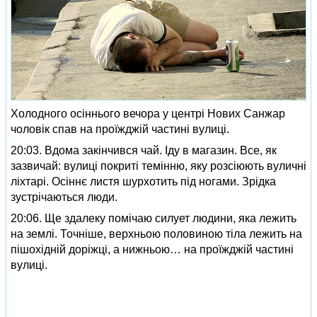
Холодного осіннього вечора у центрі Нових Санжар
чоловік спав на проїжджій частині вулиці.
20:03. Вдома закінчився чай. Іду в магазин. Все, як
зазвичай: вулиці покриті темінню, яку розсіюють вуличні
ліхтарі. Осіннє листя шурхотить під ногами. Зрідка
зустрічаються люди.
20:06. Ще здалеку помічаю силует людини, яка лежить
на землі. Точніше, верхньою половиною тіла лежить на
пішохідній доріжці, а нижньою… на проїжджій частині
вулиці.