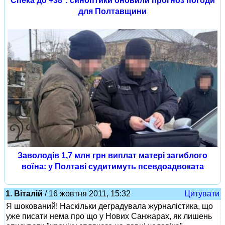
Спека до +38°: синоптики оновили прогноз погоди
для Полтавщини
Заволодів 1,7 млн грн виплат матері загиблого
воїна: у Полтаві судитимуть псевдоадвоката
1. Віталій
/ 16 жовтня 2011, 15:32
Цитувати
Я шокований! Наскільки деградувала журналістика, що
уже писати нема про що у Нових Санжарах, як лишень