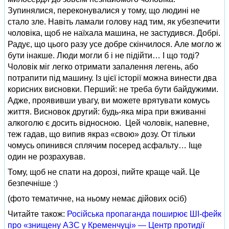
Зупинялися, переконувалися у тому, що людині не
стало зле. Навіть ламали голову над тим, як убезпечити
чоловіка, щоб не наїхала машина, не застудився. Добрі.
Радує, що цього разу усе добре скінчилося. Але могло ж
бути інакше. Люди могли б і не підійти… І що тоді?
Чоловік міг легко отримати запалення легень, або
потрапити під машину. Із цієї історії можна винести два
корисних висновки. Перший: не треба бути байдужими.
Адже, проявивши увагу, ви можете врятувати комусь
життя. Висновок другий: будь-яка міра при вживанні
алкоголю є досить відносною. Цей чоловік, напевне,
теж гадав, що випив якраз «свою» дозу. От тільки
чомусь опинився сплячим посеред асфальту… Іще
один не розрахував.
Тому, щоб не спати на дорозі, пийте краще чай. Це
безпечніше :)
(фото тематичне, на ньому немає дійових осіб)
Читайте також:
Російська пропаганда поширює ШІ-фейк
про «знищену АЗС у Кременчуці» — Центр протидії