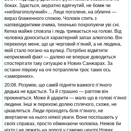
боках. Здається, акуратно вдягнутий, не бомж чи
«неблагополучний»… Лице поголене, на обличчі —
вираз блаженного спокою. Чоловік спить з
напіввідкритими очима, тихенько похропуючи уві сні.
Кепка майже сповзла і ледь тримається на голові. Від
чоловіка доноситься характерний запах алкоголю. Він
переконує мене, що це черговий п’яний, а не людина,
якій стало погано на вулиці. Потрібно відмітити
неприємний факт — далеко не вперше доводиться
спостерігати таку ситуацію в Нових Санжарах. За
останні півроку на очі потрапляли троє таких ось
«заморених».
20:08. Розумію, що самій підняти важкого п’яного
дядька не вдасться. Та й страшно — раптом він
прокинеться. Може й ударити — мало що в голові п’яної
людини. Інші ж перехожі долею сплячого, схоже, не
цікавляться. Люди проходять біля п’яного, не
звертаючи на нього ніякої уваги. Вони поспішають у
своїх справах, просто обминаючи чоловіка. Немов би
ніхто і не лежить на дорозі у самому центрі Нових