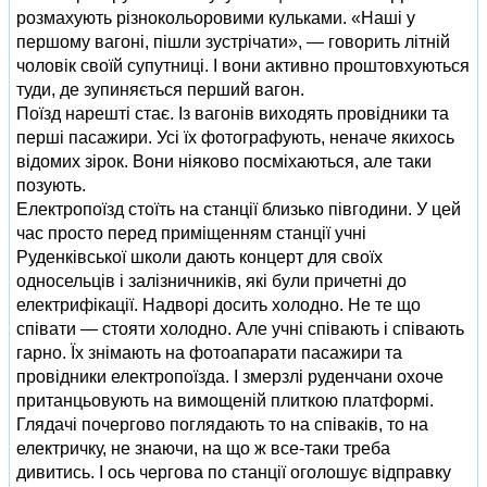
розмахують різнокольоровими кульками. «Наші у
першому вагоні, пішли зустрічати», — говорить літній
чоловік своїй супутниці. І вони активно проштовхуються
туди, де зупиняється перший вагон.
Поїзд нарешті стає. Із вагонів виходять провідники та
перші пасажири. Усі їх фотографують, неначе якихось
відомих зірок. Вони ніяково посміхаються, але таки
позують.
Електропоїзд стоїть на станції близько півгодини. У цей
час просто перед приміщенням станції учні
Руденківської школи дають концерт для своїх
односельців і залізничників, які були причетні до
електрифікації. Надворі досить холодно. Не те що
співати — стояти холодно. Але учні співають і співають
гарно. Їх знімають на фотоапарати пасажири та
провідники електропоїзда. І змерзлі руденчани охоче
пританцьовують на вимощеній плиткою платформі.
Глядачі почергово поглядають то на співаків, то на
електричку, не знаючи, на що ж все-таки треба
дивитись. І ось чергова по станції оголошує відправку