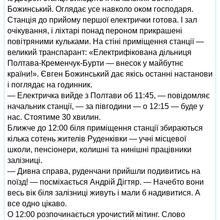
Божинський. Оглядає усе навколо оком господаря.
Станція до прийому першої електрички готова. І зал
очікування, і ліхтарі понад пероном прикрашені
повітряними кульками. На стіні приміщення станції —
великий транспарант: «Електрифікована дільниця
Полтава-Кременчук-Бурти — внесок у майбутнє
країни!». Євген Божинський дає якісь останні настанови
і поглядає на годинник.
— Електричка вийде з Полтави об 11:45, — повідомляє
начальник станції, — за півгодини — о 12:15 — буде у
нас. Стоятиме 30 хвилин.
Ближче до 12:00 біля приміщення станції збираються
кілька сотень жителів Руденківки — учні місцевої
школи, пенсіонери, колишні та нинішні працівники
залізниці.
— Дивна справа, руденчани прийшли подивитись на
поїзд! — посміхається Андрій Дігтяр. — Начебто вони
весь вік біля залізниці живуть і мали б надивитися. А
все одно цікаво.
О 12:00 розпочинається урочистий мітинг. Слово