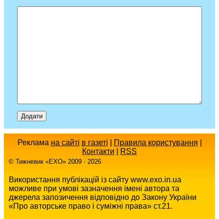
Реклама
на сайті
в газеті
|
Правила користування
|
Контакти
|
RSS
© Тижневик «EХO» 2009 - 2026
Використання публікацій із сайту www.exo.in.ua
можливе при умові зазначення імені автора та
джерела запозичення відповідно до Закону України
«Про авторське право і суміжні права» ст.21.