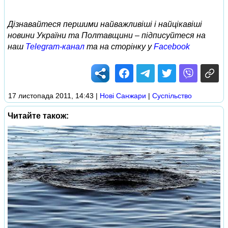
Дізнавайтеся першими найважливіші і найцікавіші
новини України та Полтавщини – підписуйтеся на
наш
Telegram-канал
та на сторінку у
Facebook
17 листопада 2011, 14:43
|
Нові Cанжари
|
Суспільство
Читайте також: