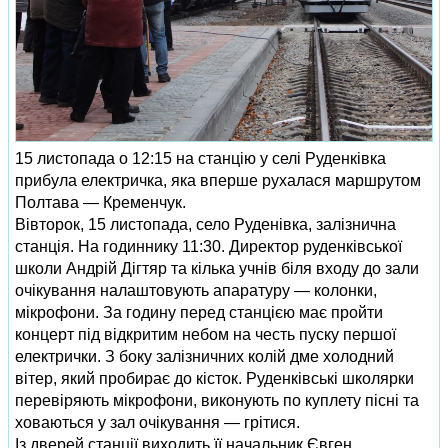
15 листопада о 12:15 на станцію у селі Руденківка
прибула електричка, яка вперше рухалася маршрутом
Полтава — Кременчук.
Вівторок, 15 листопада, село Руденівка, залізнична
станція. На годиннику 11:30. Директор руденківської
школи Андрій Дігтяр та кілька учнів біля входу до зали
очікування налаштовують апаратуру — колонки,
мікрофони. За годину перед станцією має пройти
концерт під відкритим небом на честь пуску першої
електрички. З боку залізничних колій дме холодний
вітер, який пробирає до кісток. Руденківські школярки
перевіряють мікрофони, виконують по куплету пісні та
ховаються у зал очікування — грітися.
Із дверей станції виходить її начальник Євген