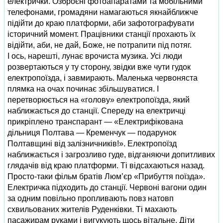
електрички. Озброєні фотоапаратами та мобільними
телефонами, громадяни намагаються якнайближче
підійти до краю платформи, аби зафотографувати
історичний момент. Працівники станції прохають їх
відійти, аби, не дай, Боже, не потрапити під потяг.
І ось, нарешті, лунає врочиста музика. Усі люди
розвертаються у ту сторону, звідки вже чути гудок
електропоїзда, і завмирають. Маленька червоняста
плямка на очах починає збільшуватися. І
перетворюється на «голову» електропоїзда, який
наближається до станції. Спереду на електричці
прикріплено транспарант — «Електрифікована
дільниця Полтава — Кременчук — подарунок
Полтавщині від залізничників!». Електропоїзд
наближається і загрозливо гуде, відганяючи допитливих
глядачів від краю платформи. Ті відсахаються назад.
Просто-таки фільм братів Люм’єр «Прибуття поїзда».
Електричка підходить до станції. Червоні вагони один
за одним повільно пропливають повз натовп
схвильованих жителів Руденківки. Ті махають
пасажирам руками і вигукують щось вітальне. Діти