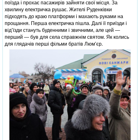
поїзда і прохає пасажирів зайняти свої місця. За
хвилину електричка рушає. Жителі Руденківки
підходять до краю платформи і махають руками на
прощання. Перша електричка пішла. Далі її приїзди і
від’їзди стануть буденними і звичними, але цей —
перший — був для села справжнім святом. Як колись
для глядачів перші фільми братів Люм’єр.