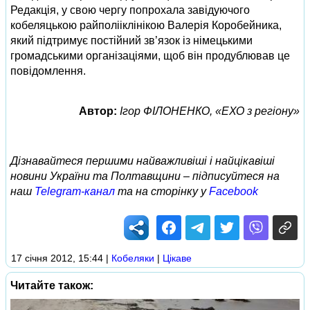
Редакція, у свою чергу попрохала завідуючого
кобеляцькою райполііклінікою Валерія Коробейника,
який підтримує постійний зв’язок із німецькими
громадськими організаціями, щоб він продублював це
повідомлення.
Автор:
Ігор ФІЛОНЕНКО, «ЕХО з регіону»
Дізнавайтеся першими найважливіші і найцікавіші
новини України та Полтавщини – підписуйтеся на
наш
Telegram-канал
та на сторінку у
Facebook
17 січня 2012, 15:44
|
Кобеляки
|
Цікаве
Читайте також: