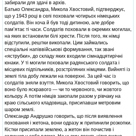
забирали для здачі в архів.
Батько Олександра, Микола Хвостовий, підтверджує,
що у 1943 році в селі поховали чотирьох німецьких
солдатів. Він хоча й був тоді дитиною, але добре
пам’ятає ті часи. Солдатів поховали в окремих могилах,
на яких встановили білі хрести. Після того, як німці
відступили, рештки викопали. Цим займались
спеціальні напіввійськові формування, так звані
«яструбки», до складу яких входили сімнадцятирічні
юнаки. У ті могили поховали радянського солдата і
місцевих підпільників, розстріляних німцями. Вийняті із
землі тіла добу лежали на поверхні. За цей час із
солдатів зняли взуття. Микола Хвостовий говорить, що
воно було яскравого — чи то червоного, чи жовтого
кольору. А потім німців закопали разом у рівчаку на
краю сільського кладовища, присипавши метровим
шаром землі.
Олександр Андрушко говорить, що після виявлення
поховання і жетона, вони одразу ж припинили розкопки.
Кістки присипали землею, а жетон він почистив і