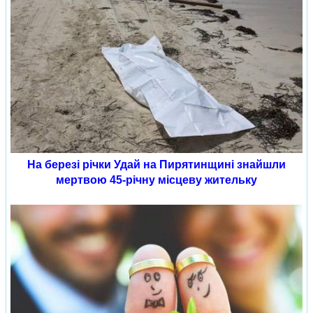
На березі річки Удай на Пирятинщині знайшли
мертвою 45-річну місцеву жительку