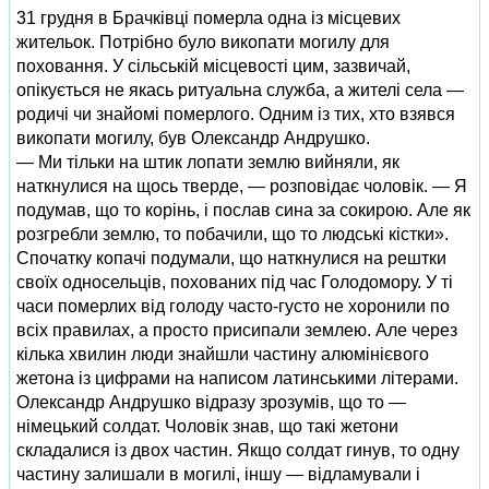
31 грудня в Брачківці померла одна із місцевих
жительок. Потрібно було викопати могилу для
поховання. У сільській місцевості цим, зазвичай,
опікується не якась ритуальна служба, а жителі села —
родичі чи знайомі померлого. Одним із тих, хто взявся
викопати могилу, був Олександр Андрушко.
— Ми тільки на штик лопати землю вийняли, як
наткнулися на щось тверде, — розповідає чоловік. — Я
подумав, що то корінь, і послав сина за сокирою. Але як
розгребли землю, то побачили, що то людські кістки».
Спочатку копачі подумали, що наткнулися на рештки
своїх односельців, похованих під час Голодомору. У ті
часи померлих від голоду часто-густо не хоронили по
всіх правилах, а просто присипали землею. Але через
кілька хвилин люди знайшли частину алюмінієвого
жетона із цифрами на написом латинськими літерами.
Олександр Андрушко відразу зрозумів, що то —
німецький солдат. Чоловік знав, що такі жетони
складалися із двох частин. Якщо солдат гинув, то одну
частину залишали в могилі, іншу — відламували і