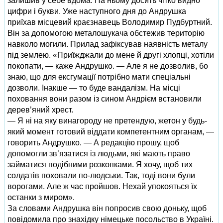
залишив у себе вдома. На ньому досить чітко видно
цифри і букви. Уже наступного дня до Андрушка
приїхав місцевий краєзнавець Володимир Пудбуртний.
Він за допомогою металошукача обстежив територію
навколо могили. Прилад зафіксував наявність металу
під землею. «Приїжджали до мене й другі хлопці, хотіли
покопати, — каже Андрушко. — Але я не дозволив, бо
знаю, що для ексгумації потрібно мати спеціальні
дозволи. Інакше — то буде вандалізм. На місці
поховання вони разом із сином Андрієм встановили
дерев’яний хрест.
— Я ні на яку винагороду не претендую, жетон у будь-
який момент готовий віддати компетентним органам, —
говорить Андрушко. — А редакцію прошу, щоб
допомогли зв’язатися із людьми, які мають право
займатися подібними розкопками. Я хочу, щоб тих
солдатів поховали по-людськи. Так, тоді вони були
ворогами. Але ж час пройшов. Нехай упокояться їх
останки з миром».
За словами Андрушка він попросив свою доньку, щоб
повідомила про знахідку німецьке посольство в Україні.