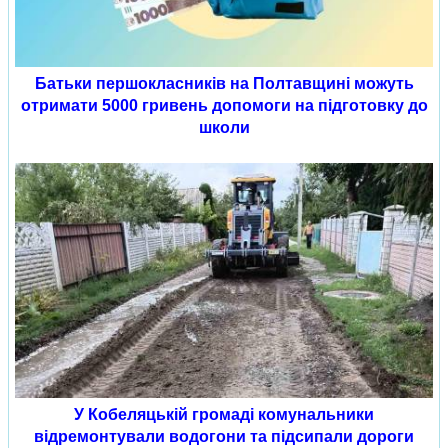
Батьки першокласників на Полтавщині можуть
отримати 5000 гривень допомоги на підготовку до
школи
У Кобеляцькій громаді комунальники
відремонтували водогони та підсипали дороги