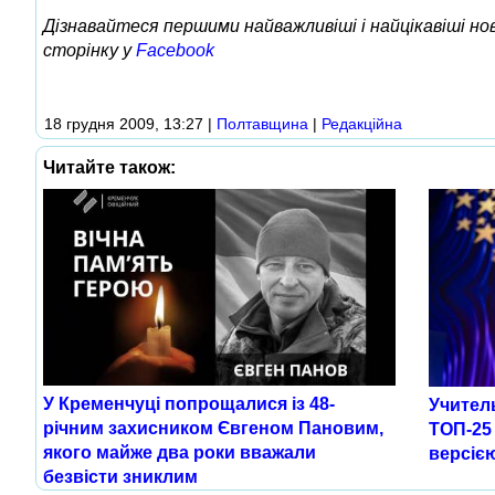
Дізнавайтеся першими найважливіші і найцікавіші н
сторінку у
Facebook
18 грудня 2009, 13:27
|
Полтавщина
|
Редакційна
Читайте також:
У Кременчуці попрощалися із 48-
Учитель
річним захисником Євгеном Пановим,
ТОП-25 
якого майже два роки вважали
версією
безвісти зниклим