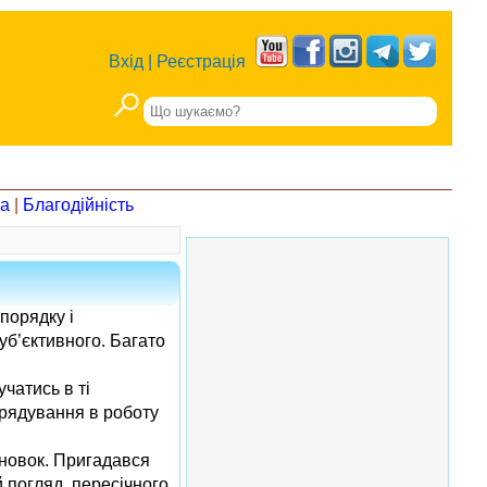
Вхід
|
Реєстрація
на
|
Благодійність
порядку і
уб’єктивного. Багато
учатись в ті
врядування в роботу
сновок. Пригадався
 погляд, пересічного