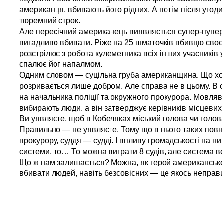
американця, вбивають його рідних. А потім після уго
тюремний строк.
Але пересічний американець виявляється супер-пупер 
вигадливо вбивати. Ріже на 25 шматочків вбивцю своєї
розстрілює з робота кулеметника всіх інших учасників
спалює йог напалмом.
Одним словом — суцільна груба американщина. Що хоті
розривається лише добром. Але справа не в цьому. В од
на начальника поліції та окружного прокурора. Мовляв,
вибирають люди, а він затверджує керівників місцевих
Ви уявляєте, щоб в Кобеляках міський голова чи голов
Правильно — не уявляєте. Тому що в нього таких повн
прокурору, суддя — судді. І впливу громадськості на н
системи, то… То можна виграти 8 судів, але система вс
Що ж нам залишається? Можна, як герой американського
вбивати людей, навіть безсовісних — це якось неправ