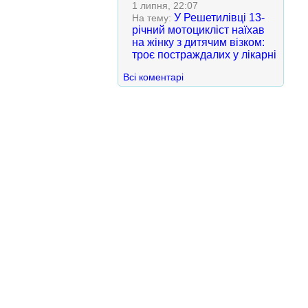
1 липня, 22:07
У Решетилівці 13-
На тему:
річний мотоцикліст наїхав
на жінку з дитячим візком:
троє постраждалих у лікарні
Всі коментарі