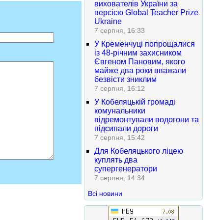
вихователів України за
версією Global Teacher Prize
Ukraine
7 серпня, 16:33
У Кременчуці попрощалися
із 48-річним захисником
Євгеном Пановим, якого
майже два роки вважали
безвісти зниклим
7 серпня, 16:12
У Кобеляцькій громаді
комунальники
відремонтували водогони та
підсипали дороги
7 серпня, 15:42
Для Кобеляцького ліцею
куплять два
супергенератори
7 серпня, 14:34
Всі новини