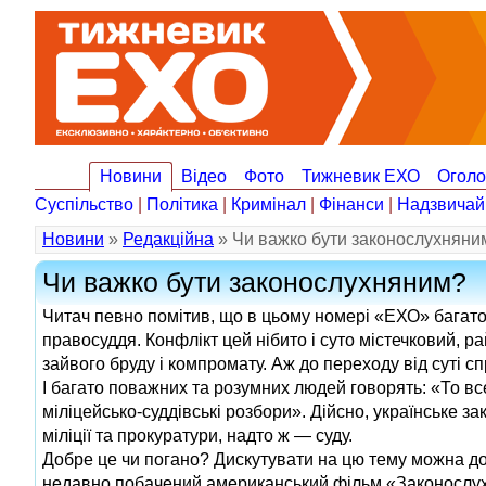
Новини
Відео
Фото
Тижневик ЕХО
Огол
Суспільство
|
Політика
|
Кримінал
|
Фінанси
|
Надзвичай
Новини
»
Редакційна
» Чи важко бути законослухняни
Чи важко бути законослухняним?
Читач певно помітив, що в цьому номері «ЕХО» багато
правосуддя. Конфлікт цей нібито і суто містечковий, р
зайвого бруду і компромату. Аж до переходу від суті 
І багато поважних та розумних людей говорять: «То все 
міліцейсько-суддівські розбори». Дійсно, українське 
міліції та прокуратури, надто ж — суду.
Добре це чи погано? Дискутувати на цю тему можна до
недавно побачений американський фільм «Законослухн