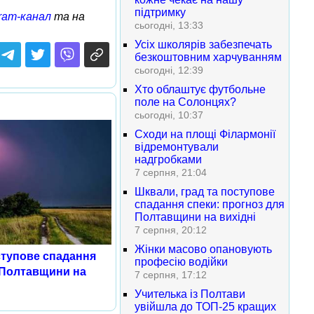
підтримку
ram-канал
та на
сьогодні, 13:33
Усіх школярів забезпечать
безкоштовним харчуванням
сьогодні, 12:39
Хто облаштує футбольне
поле на Солонцях?
сьогодні, 10:37
Сходи на площі Філармонії
відремонтували
надгробками
7 серпня, 21:04
Шквали, град та поступове
спадання спеки: прогноз для
Полтавщини на вихідні
7 серпня, 20:12
Жінки масово опановують
ступове спадання
професію водійки
 Полтавщини на
7 серпня, 17:12
Учителька із Полтави
увійшла до ТОП-25 кращих