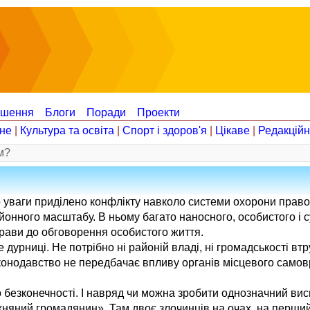
ошення
Блоги
Поради
Проекти
не
|
Культура та освіта
|
Спорт і здоров'я
|
Цікаве
|
Редакцій
м?
 уваги приділено конфлікту навколо системи охорони право
айонного масштабу. В ньому багато наносного, особистого і с
справи до обговорення особистого життя.
дурниці. Не потрібно ні районій владі, ні громадськості втр
законодавство не передбачає впливу органів місцевого само
 безконечності. І навряд чи можна зробити однозначний ви
яний громадянин». Там двоє злочинців на очах, на перший