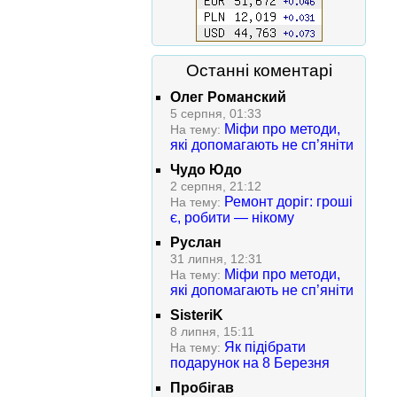
Останні коментарі
Олег Романский
5 серпня, 01:33
Міфи про методи,
На тему:
які допомагають не сп’яніти
Чудо Юдо
2 серпня, 21:12
Ремонт доріг: гроші
На тему:
є, робити — нікому
Руслан
31 липня, 12:31
Міфи про методи,
На тему:
які допомагають не сп’яніти
SisteriK
8 липня, 15:11
Як підібрати
На тему:
подарунок на 8 Березня
Пробігав