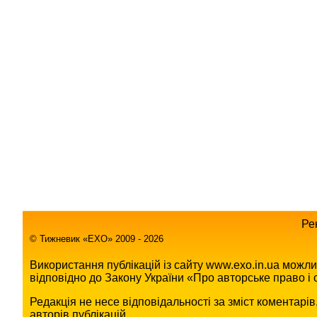
Ре
© Тижневик «EХO» 2009 - 2026
Використання публікацій із сайту www.exo.in.ua можл
відповідно до Закону України «Про авторське право і с
Редакція не несе відповідальності за зміст коментарі
авторів публікацій.