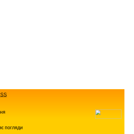
SS
ння
яє погляди