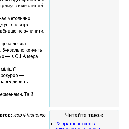
отримує символічний
нає методично і
жує в повітря,
-вбивцю не зупинити,
 що коло зла
, буквально кричить
дуємо — в США мера
міліції?
 прокурор —
праведливість
перменами. Та й
Читайте також
втор:
Ігор Філоненко
22 врятовані життя — і
кожне чекає на нашу