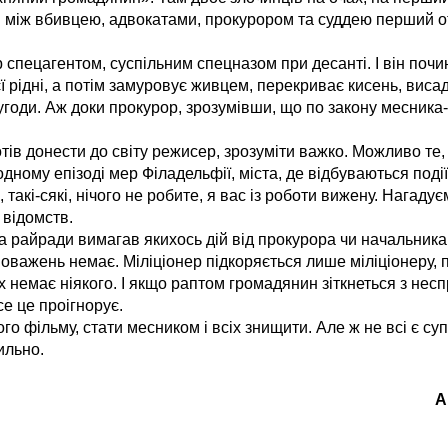
ди між вбивцею, адвокатами, прокурором та суддею перший 
спецагентом, суспільним спецназом при десанті. І він почи
 рідні, а потім замуровує живцем, перекриває кисень, висад
 угоди. Аж доки прокурор, зрозумівши, що по закону месника
в донести до світу режисер, зрозуміти важко. Можливо те,
ному епізоді мер Філадельфії, міста, де відбуваються події
 такі-сякі, нічого не робите, я вас із роботи вижену. Нага
 відомств.
а райради вимагав якихось дій від прокурора чи начальника 
оважень немає. Міліціонер підкоряється лише міліціонеру,
их немає ніякого. І якщо раптом громадянин зіткнеться з нес
е це проігнорує.
 фільму, стати месником і всіх знищити. Але ж не всі є су
ильно.
А