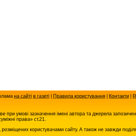
клама
на сайті
в газеті
|
Правила користування
|
Контакти
|
R
иве при умові зазначення імені автора та джерела запозиче
уміжні права» ст.21.
в, розміщених користувачами сайту. А також не завжди поділ