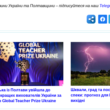
овини України та Полтавщини – підписуйтеся на наш
Teleg
Шквали, град та по
ка із Полтави увійшла до
спеки: прогноз для
кращих вихователів України за
вихідні
 Global Teacher Prize Ukraine