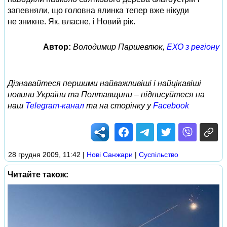
запевняли, що головна ялинка тепер вже нікуди
не зникне. Як, власне, і Новий рік.
Автор:
Володимир Паршевлюк,
ЕХО з регіону
Дізнавайтеся першими найважливіші і найцікавіші
новини України та Полтавщини – підписуйтеся на
наш
Telegram-канал
та на сторінку у
Facebook
28 грудня 2009, 11:42
|
Нові Cанжари
|
Суспільство
Читайте також: