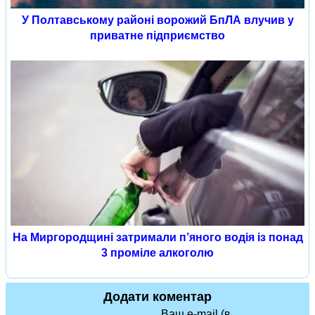
У Полтавському районі ворожий БпЛА влучив у
приватне підприємство
На Миргородщині затримали п’яного водія із понад
3 проміле алкоголю
Додати коментар
Ваш e-mail (в