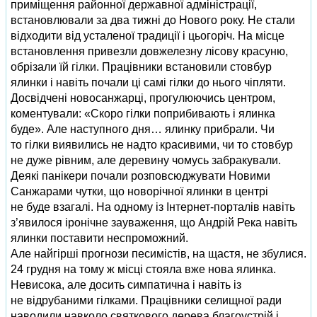
приміщення районної державної адміністрації,
встановлювали за два тижні до Нового року. Не стали
відходити від усталеної традиції і цьогоріч. На місце
встановлення привезли довжелезну лісову красуню,
обрізали їй гілки. Працівники встановили стовбур
ялинки і навіть почали ці самі гілки до нього чіпляти.
Досвідчені новосанжарці, прогулюючись центром,
коментували: «Скоро гілки поприбивають і ялинка
буде». Але наступного дня… ялинку прибрали. Чи
то гілки виявились не надто красивими, чи то стовбур
не дуже рівним, але деревину чомусь забракували.
Деякі панікери почали розповсюджувати Новими
Санжарами чутки, що новорічної ялинки в центрі
не буде взагалі. На одному із Інтернет-порталів навіть
з’явилося іронічне зауваження, що Андрій Река навіть
ялинки поставити неспроможний.
Але найгірші прогнози песимістів, на щастя, не збулися.
24 грудня на тому ж місці стояла вже нова ялинка.
Невисока, але досить симпатична і навіть із
не відрубаними гілками. Працівники селищної ради
наводили навколо святкового дерева благоустрій і