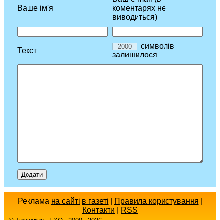
Ваше ім'я
коментарях не
виводиться)
символів
Текст
залишилося
Реклама
на сайті
в газеті
|
Правила користування
|
Контакти
|
RSS