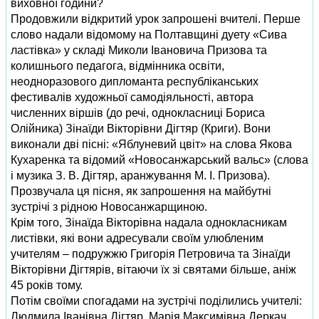
виховної години?
Продовжили відкритий урок запрошені вчителі. Перше
слово надали відомому на Полтавщині дуету «Сива
ластівка» у складі Миколи Івановича Призова та
колишнього педагога, відмінника освіти,
неодноразового дипломанта республіканських
фестивалів художньої самодіяльності, автора
численних віршів (до речі, однокласниці Бориса
Олійника) Зінаїди Вікторівни Дігтяр (Криги). Вони
виконали дві пісні: «Яблуневий цвіт» на слова Якова
Кухаренка та відомий «Новосанжарський вальс» (слова
і музика З. В. Дігтяр, аранжування М. І. Призова).
Прозвучала ця пісня, як запрошення на майбутні
зустрічі з рідною Новосанжарщиною.
Крім того, Зінаїда Вікторівна надала однокласникам
листівки, які вони адресували своїм улюбленим
учителям – подружжю Григорія Петровича та Зінаїди
Вікторівни Дігтярів, вітаючи їх зі святами більше, аніж
45 років тому.
Потім своїми спогадами на зустрічі поділились учителі:
Людмила Іванівна Дігтяр, Марія Максимівна Деркач,