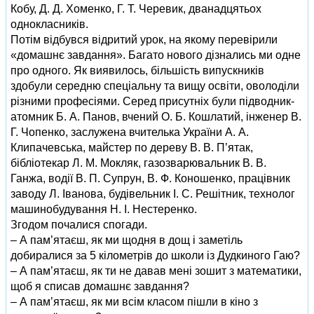
Кобу, Д. Д. Хоменко, Г. Т. Черевик, дванадцятьох
однокласників.
Потім відбувся відритий урок, на якому перевірили
«домашнє завдання». Багато нового дізнались ми одне
про одного. Як виявилось, більшість випускників
здобули середню спеціальну та вищу освіти, оволоділи
різними професіями. Серед присутніх були підводник-
атомник Б. А. Панов, вчений О. Б. Кошлатий, інженер В.
Г. Чопенко, заслужена вчителька України А. А.
Клипачевська, майстер по дереву В. В. П’ятак,
бібліотекар Л. М. Мокляк, газозварювальник В. В.
Ганжа, водії В. П. Супрун, В. Ф. Коношенко, працівник
заводу Л. Іванова, будівельник І. С. Решітник, технолог
машинобудування Н. І. Нестеренко.
Згодом почалися спогади.
– А пам’ятаєш, як ми щодня в дощ і заметіль
добиралися за 5 кілометрів до школи із Дудкиного Гаю?
– А пам’ятаєш, як ти не давав мені зошит з математики,
щоб я списав домашнє завдання?
– А пам’ятаєш, як ми всім класом пішли в кіно з