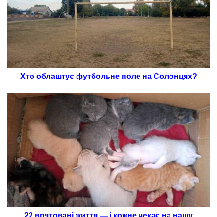
Хто облаштує футбольне поле на Солонцях?
22 врятовані життя — і кожне чекає на нашу