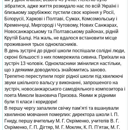
зібратися, адже життя розкидало нас по всій Україні і
близькому зарубіжжю: пустили своє коріння у Росії,
Білорусії, Харкові і Полтаві, Сумах, Комсомольську і
Кременчуці, Миргороді і Чутовому, Нових Санжарах,
Новосанжарському та Полтавському районах, рідній
Крутій Балці. На жаль, не вдалося встановити місце
проживання трьох однокласників.
В день зустрічі до рідної школи поспішали солідні люди,
скроні більшості з них помережила сивина. Приїхали на
зустріч 13 чоловік. Однокласники змінилися настільки,
що з деякими доводилось знайомитись заново.
Трепетно переступили поріг рідної школи під хвилюючі
звуки шкільного вальсу у виконанні, запрошеного на
зустріч, новосанжарського самодіяльного композитора і
поета Миколи Івановича Призова. Якими ж рідними
були ті класи і коридори!
В першу чергу запалили свічку пам’яті та вшанували
хвилиною мовчання померлих: директора школи І. П.
Гниду, першу вчительку М. Г. Охріменко, учителів В. Г.
Охріменко, Г. П. Дігтяр, М. Г. Мокляк, К. П. П’ятак, М. Г.