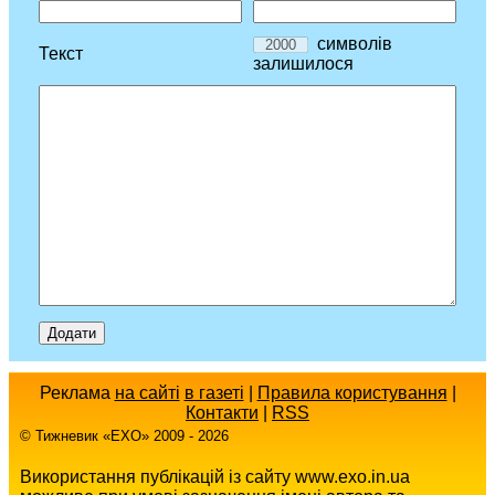
символів
Текст
залишилося
Реклама
на сайті
в газеті
|
Правила користування
|
Контакти
|
RSS
© Тижневик «EХO» 2009 - 2026
Використання публікацій із сайту www.exo.in.ua