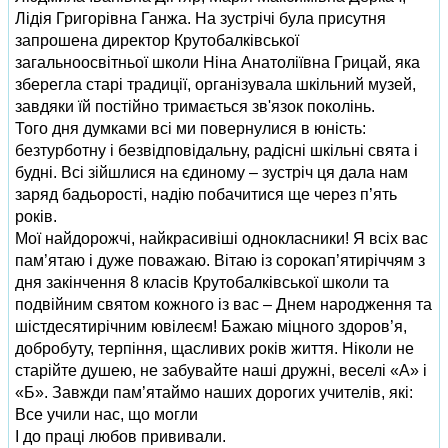
Лідія Григорівна Ганжа. На зустрічі була присутня
запрошена директор Крутобалківської
загальноосвітньої школи Ніна Анатоліївна Грицай, яка
зберегла старі традиції, організувала шкільний музей,
завдяки їй постійно тримається зв'язок поколінь.
Того дня думками всі ми повернулися в юність:
безтурботну і безвідповідальну, радісні шкільні свята і
будні. Всі зійшлися на єдиному – зустріч ця дала нам
заряд бадьорості, надію побачитися ще через п’ять
років.
Мої найдорожчі, найкрасивіші однокласники! Я всіх вас
пам’ятаю і дуже поважаю. Вітаю із сорокап’ятиріччям з
дня закінчення 8 класів Крутобалківської школи та
подвійним святом кожного із вас – Днем народження та
шістдесятирічним ювілеєм! Бажаю міцного здоров’я,
добробуту, терпіння, щасливих років життя. Ніколи не
старійте душею, не забувайте наші дружні, веселі «А» і
«Б». Завжди пам’ятаймо наших дорогих учителів, які:
Все учили нас, що могли
І до праці любов прививали.