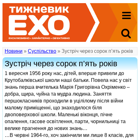
Новини
»
Суспільство
» Зустріч через сорок п’ять років
Зустріч через сорок п’ять років
1 вересня 1956 року нас, дітей, вперше привели до
Крутобалківської школи наші батьки. Повела нас у світ
знань перша вчителька Марія Григорівна Охріменко –
добра, щира, чуйна та мудра людина. Заняття
першокласників проходили в уцілілому після війни
малому приміщенні, що знаходилося біля
двоповерхової школи. Маленькі віконця, пічне
опалення, гасове освітлення, парти, чорнильниці та
велике прагнення до нових знань…
…В червні 1964-го, хоч закінчили ми лише 8 класів, для