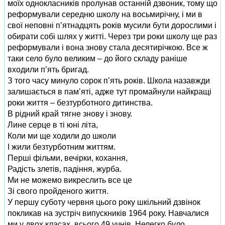
моїх однокласників пролунав останній дзвоник, тому що
реформували середню школу на восьмирічну, і ми в
свої неповні п’ятнадцять років мусили бути дорослими і
обирати собі шлях у житті. Через три роки школу ще раз
реформували і вона знову стала десятирічкою. Все ж
таки село було великим – до його складу раніше
входили п’ять бригад.
З того часу минуло сорок п’ять років. Школа назавжди
залишається в пам’яті, адже тут промайнули найкращі
роки життя – безтурботного дитинства.
В рідний край тягне знову і знову.
Лине серце в ті юні літа,
Коли ми ще ходили до школи
І жили безтурботним життям.
Перші фільми, вечірки, кохання,
Радість злетів, падіння, журба.
Ми не можемо викреслить все це
Зі свого пройденого життя.
У першу суботу червня цього року шкільний дзвінок
покликав на зустріч випускників 1964 року. Навчалися
ми у двох класах, всього 49 учнів. Нелегко було