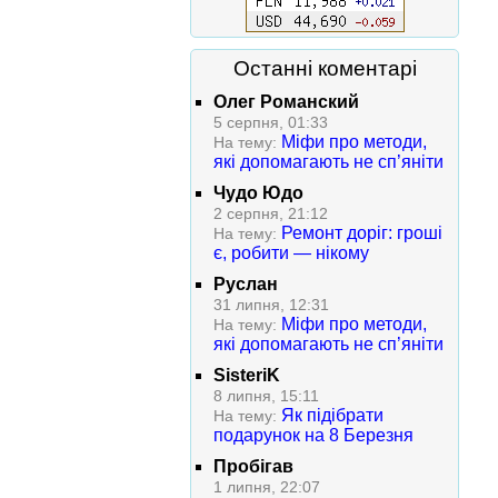
Останні коментарі
Олег Романский
5 серпня, 01:33
Міфи про методи,
На тему:
які допомагають не сп’яніти
Чудо Юдо
2 серпня, 21:12
Ремонт доріг: гроші
На тему:
є, робити — нікому
Руслан
31 липня, 12:31
Міфи про методи,
На тему:
які допомагають не сп’яніти
SisteriK
8 липня, 15:11
Як підібрати
На тему:
подарунок на 8 Березня
Пробігав
1 липня, 22:07