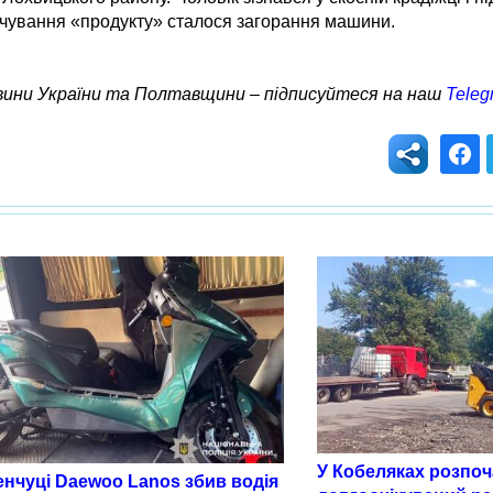
ачування «продукту» сталося загорання машини.
овини України та Полтавщини – підписуйтеся на наш
Teleg
У Кобеляках розпо
енчуці Daewoo Lanos збив водія