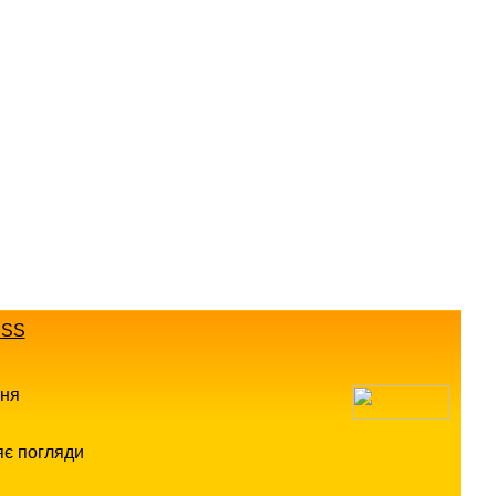
SS
ння
яє погляди