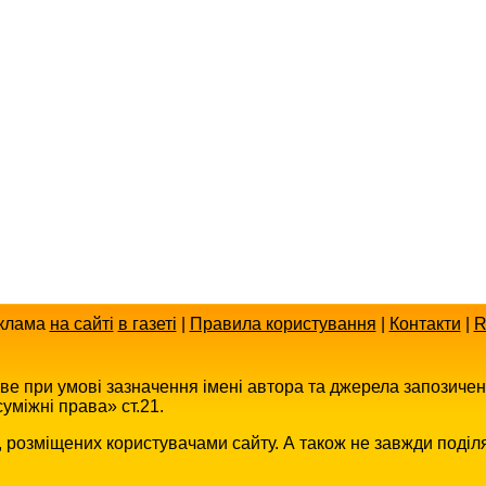
клама
на сайті
в газеті
|
Правила користування
|
Контакти
|
R
иве при умові зазначення імені автора та джерела запозиче
уміжні права» ст.21.
в, розміщених користувачами сайту. А також не завжди поділ