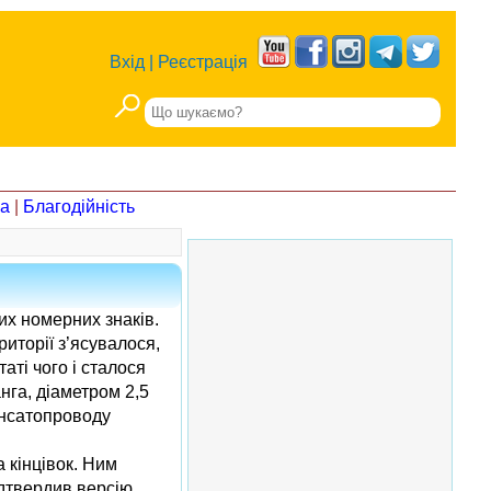
Вхід
|
Реєстрація
на
|
Благодійність
их номерних знаків.
риторії з’ясувалося,
аті чого і сталося
нга, діаметром 2,5
енсатопроводу
 кінцівок. Ним
ідтвердив версію