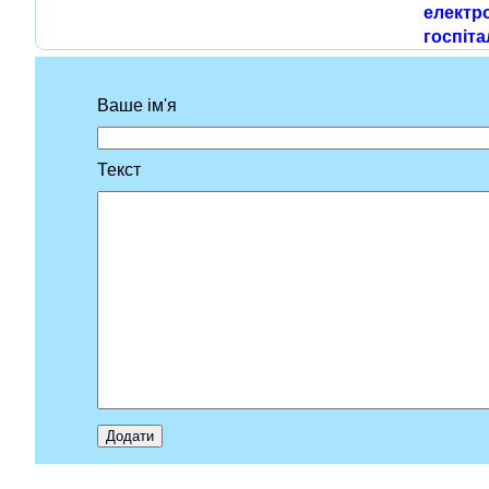
електро
госпіта
Ваше ім'я
Текст