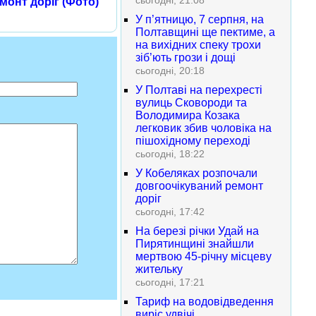
сьогодні, 21:08
монт доріг (Фото)
У п’ятницю, 7 серпня, на
Полтавщині ще пектиме, а
на вихідних спеку трохи
зіб’ють грози і дощі
сьогодні, 20:18
У Полтаві на перехресті
вулиць Сковороди та
Володимира Козака
легковик збив чоловіка на
пішохідному переході
сьогодні, 18:22
У Кобеляках розпочали
довгоочікуваний ремонт
доріг
сьогодні, 17:42
На березі річки Удай на
Пирятинщині знайшли
мертвою 45-річну місцеву
жительку
сьогодні, 17:21
Тариф на водовідведення
виріс удвічі