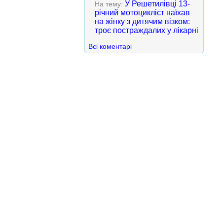
У Решетилівці 13-
На тему:
річний мотоцикліст наїхав
на жінку з дитячим візком:
троє постраждалих у лікарні
Всі коментарі