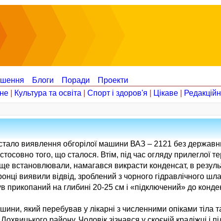
ошення
Блоги
Поради
Проекти
не
|
Культура та освіта
|
Спорт і здоров'я
|
Цікаве
|
Редакцій
стало виявлення обгорілої машини ВАЗ – 2121 без державн
тосовно того, що сталося. Втім, під час огляду прилеглої те
ще встановлювали, намагався викрасти конденсат, в результ
онці виявили відвід, зроблений з чорного гідравлічного шла
був прикопаний на глибині 20-25 см і «підключений» до конд
ини, який перебував у лікарні з численними опіками тіла та
хвицького району. Чоловік зізнався у скоєній крадіжці і п