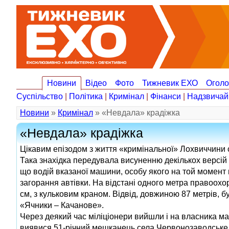
Новини
Відео
Фото
Тижневик ЕХО
Огол
Суспільство
|
Політика
|
Кримінал
|
Фінанси
|
Надзвичай
Новини
»
Кримінал
» «Невдала» крадіжка
«Невдала» крадіжка
Цікавим епізодом з життя «кримінальної» Лохвиччини 
Така знахідка передувала висуненню декількох версій с
що водій вказаної машини, особу якого на той момент 
загорання автівки. На відстані одного метра правоохор
см, з кульковим краном. Відвід, довжиною 87 метрів, 
«Ячники – Качанове».
Через деякий час міліціонери вийшли і на власника маш
виявися 51-річний мешканець села Червонозаводське Ло